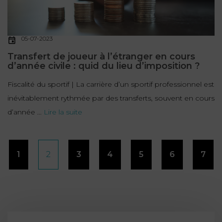
05-07-2023
Transfert de joueur à l’étranger en cours
d’année civile : quid du lieu d’imposition ?
Fiscalité du sportif | La carrière d’un sportif professionnel est
inévitablement rythmée par des transferts, souvent en cours
d’année ...
Lire la suite
Pagination
1
2
3
4
5
6
7
des
publications