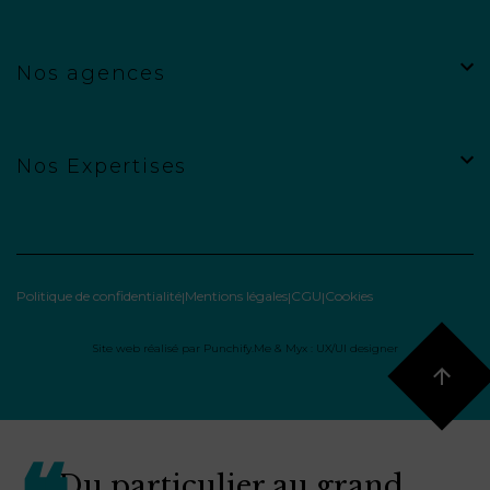
Nos agences
Nos Expertises
Politique de confidentialité
Mentions légales
CGU
Cookies
Site web réalisé par
Punchify.Me
&
Myx : UX/UI designer
Du particulier au grand