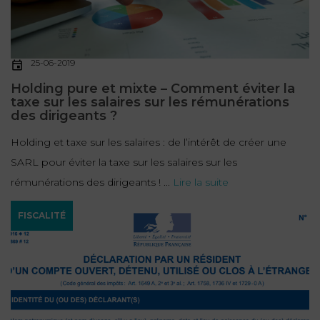
FONCTION
PUBLIQUE
25-06-2019
PRÉJUDICE
Holding pure et mixte – Comment éviter la
CORPOREL
taxe sur les salaires sur les rémunérations
des dirigeants ?
DROIT
DES
Holding et taxe sur les salaires : de l’intérêt de créer une
ÉTRANGERS
SARL pour éviter la taxe sur les salaires sur les
ET
rémunérations des dirigeants ! ...
Lire la suite
DE
FISCALITÉ
L’IMMIGRATION
DROIT
DE
L’URBANISME