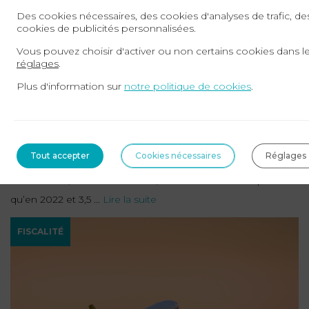
Des cookies nécessaires, des cookies d'analyses de trafic, de
cookies de publicités personnalisées.
Vous pouvez choisir d'activer ou non certains cookies dans l
réglages
.
Plus d'information sur
notre politique de cookies
.
25-07-2024
Fraude fiscale : une infraction pénale sous
haute surveillance
Tout accepter
Cookies nécessaires
Réglages
En 2023, l’administration fiscale a recouvré un montant
record de 15,2 milliards d’euros, soit 600 millions de plus
qu’en 2022 et 3,5 ...
Lire la suite
FISCALITÉ