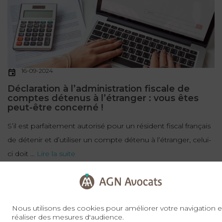
16-09-2024
Déclaration à l’administration fiscale de
comptes détenus à l’étranger : vous êtes
peut-être concerné !
S’il est parfaitement autorisé pour un résident fiscal français
de détenir et d’utiliser un compte détenu à l’étranger, celui-
ci doit ...
Lire la suite
FISCALITÉ
Nous utilisons des cookies pour améliorer votre navigation e
réaliser des mesures d'audience.