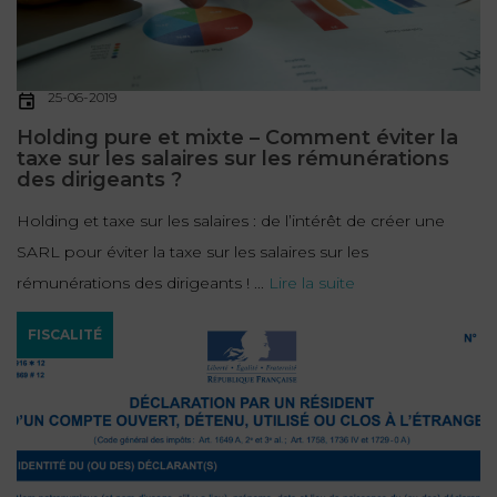
FONCTION
PUBLIQUE
25-06-2019
PRÉJUDICE
Holding pure et mixte – Comment éviter la
CORPOREL
taxe sur les salaires sur les rémunérations
des dirigeants ?
DROIT
DES
Holding et taxe sur les salaires : de l’intérêt de créer une
ÉTRANGERS
SARL pour éviter la taxe sur les salaires sur les
ET
rémunérations des dirigeants ! ...
Lire la suite
DE
FISCALITÉ
L’IMMIGRATION
DROIT
DE
L’URBANISME