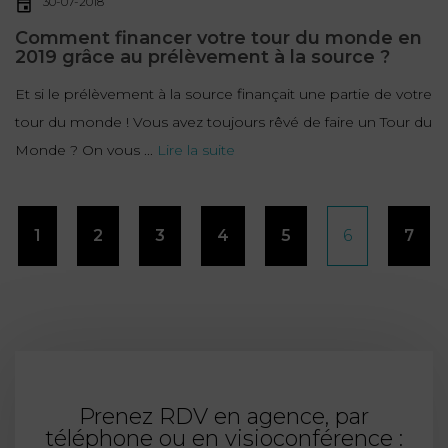
30-07-2018
Comment financer votre tour du monde en
2019 grâce au prélèvement à la source ?
Et si le prélèvement à la source finançait une partie de votre
tour du monde ! Vous avez toujours rêvé de faire un Tour du
Monde ? On vous ...
Lire la suite
Pagination
1
2
3
4
5
6
7
des
publications
Prenez RDV en agence, par
téléphone ou en visioconférence :