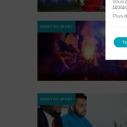
Vous p
régla
Plus 
DROIT DU SPORT
To
DROIT DU SPORT