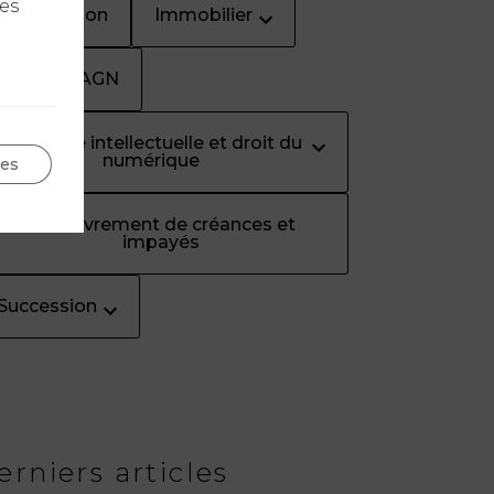
les
Immigration
Immobilier
Les Quiz AGN
Propriété intellectuelle et droit du
numérique
ges
Recouvrement de créances et
impayés
Succession
erniers articles