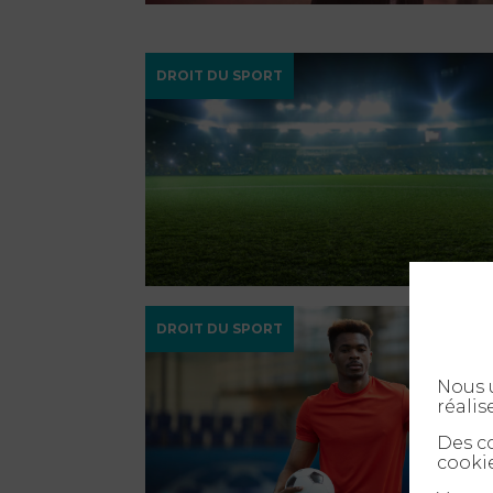
DROIT DU SPORT
DROIT DU SPORT
Nous u
réalis
Des co
cookie