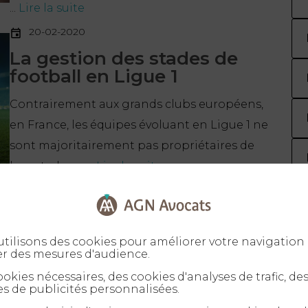
...
Lire la suite
20-02-2020
La gestion des stades de
football en Ligue 1
Contrairement aux grands clubs européens,
en France, les équipes évoluant en Ligue 1 ne
sont majoritairement pas propriétaires de
leur stade ou ...
Lire la suite
20-02-2020
Divorce du joueur et
compensation du conjoint
tilisons des cookies pour améliorer votre navigation 
er des mesures d'audience.
Aussi unique soit notre couple, on échappe
okies nécessaires, des cookies d'analyses de trafic, de
rarement aux statistiques : 1 mariage sur 2 se
s de publicités personnalisées.
termine en divorce. Ce taux est bien plus