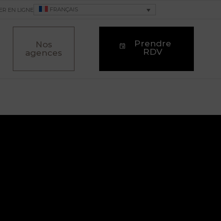
FRANÇAIS
ER EN LIGNE
Prendre
Nos
RDV
agences