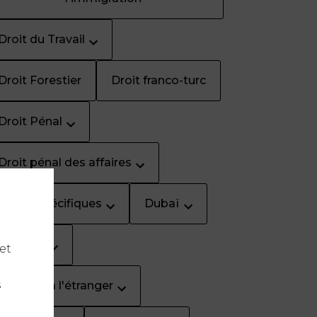
Droit du Travail
Droit Forestier
Droit franco-turc
Droit Pénal
Droit pénal des affaires
Droits spécifiques
Dubaï
Fiscalité
et
s
Français à l'étranger