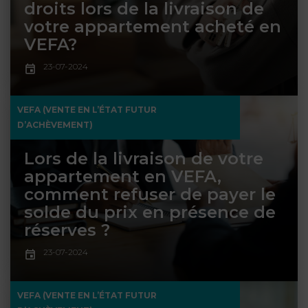
NOUS
droits lors de la livraison de
DU
CONSOMMATION
CONNAÎTRE
votre appartement acheté en
TRAVAIL
AGN
VEFA?
AVOCATS
EQUIPE
Nos
DROIT
agences
RESPONSABILITÉ
SERVICE
23-07-2024
DIRIGEANTE
DES
& ASSURANCE
FRANCO-
AFFAIRES
REJOIGNEZ-
TURC
VEFA (VENTE EN L’ÉTAT FUTUR
Prendre
NOUS
IMMOBILIER
RESPONSABILITÉ
RDV
D’ACHÈVEMENT)
START-
& ASSURANCE
UPS
CONTRATS &
Lors de la livraison de votre
CONSOMMATION
appartement en VEFA,
RGPD
FISCALITÉ
09
comment refuser de payer le
72
/
34
DROIT
solde du prix en présence de
DONNÉES
24
IMMOBILIER
ADMINISTRATIF
72
réserves ?
PERSONNELLES
DROIT
23-07-2024
SUCCESSION
DROIT
DU
ER EN LIGNE
DU
TRAVAIL
VEFA (VENTE EN L’ÉTAT FUTUR
CALCULER
NUMÉRIQUE
VOS