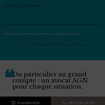
Nos Expertises
Politique de confidentialité
Mentions légales
CGU
Cookies
Site web réalisé par
Punchify.Me
&
Myx : UX/UI designer
Du particulier au grand
compte : un avocat AGN
pour chaque situation.
Prendre RDV
09 72 34 24 72