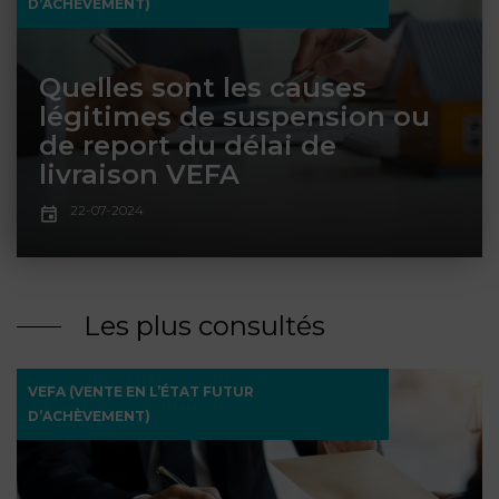
D’ACHÈVEMENT)
ET
DROITS
DROIT
PROPRIÉTÉ
ADMINISTRATIF
INTELLECTUELLE
INDEMNITÉ DE
Quelles sont les causes
LICENCIEMENT
légitimes de suspension ou
DISTRIBUTION
de report du délai de
ENTREPRISES
livraison VEFA
PENSION
EN
ALIMENTAIRE
22-07-2024
DIFFICULTÉ
PERSONNES
PRESTATION
COMPENSATOIRE
PUBLIQUES
Les plus consultés
AGN
PRÉJUDICE
HAUSSMANN
VEFA (VENTE EN L’ÉTAT FUTUR
CORPOREL
D’ACHÈVEMENT)
DROIT
DU
TOURISME