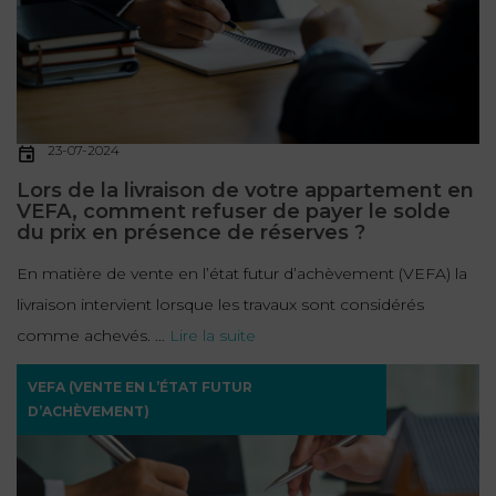
FONCTION
PUBLIQUE
PRÉJUDICE
CORPOREL
23-07-2024
Lors de la livraison de votre appartement en
DROIT
VEFA, comment refuser de payer le solde
DES
du prix en présence de réserves ?
ÉTRANGERS
En matière de vente en l’état futur d’achèvement (VEFA) la
ET
livraison intervient lorsque les travaux sont considérés
DE
comme achevés. ...
Lire la suite
L’IMMIGRATION
DROIT
VEFA (VENTE EN L’ÉTAT FUTUR
D’ACHÈVEMENT)
DE
L’URBANISME