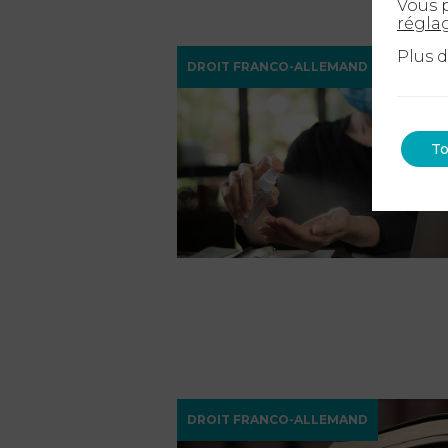
Vous p
régla
Plus 
DROIT FRANCO-ALLEMAND
To
DROIT FRANCO-ALLEMAND