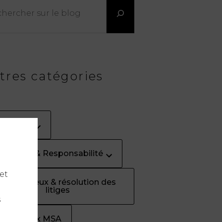
tres catégories
tualités
surance & Responsabilité
et
Contentieux & résolution des
litiges
s
ontentieux MSA