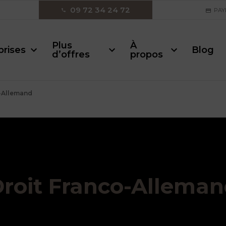
09 72 34 24 72
PAY
Plus
À
prises
Blog
d’offres
propos
o-Allemand
roit Franco-Allema