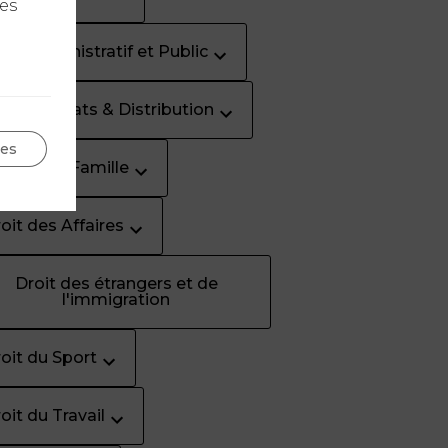
les
oit Administratif et Public
oit Contrats & Distribution
ges
oit de la Famille
oit des Affaires
Droit des étrangers et de
l'immigration
oit du Sport
oit du Travail