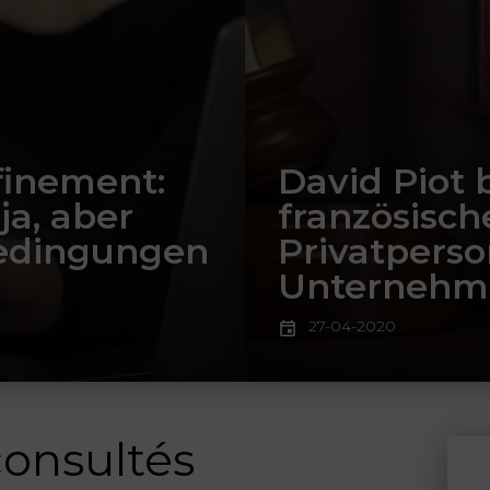
finement:
David Piot 
ja, aber
französisc
Bedingungen
Privatpers
Unternehm
27-04-2020
consultés