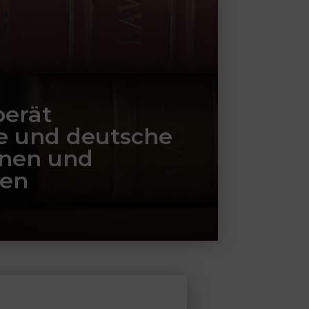
berät
he und deutsche
onen und
en