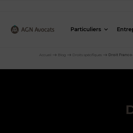
Particuliers
Entre
AGN
Avocats
Accueil
⟶
Blog
⟶
Droits spécifiques
⟶
Droit Franc
-
D