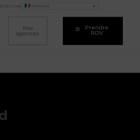
FRANÇAIS
ER EN LIGNE
Prendre
Nos
RDV
agences
nd