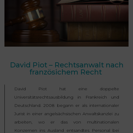
NOUS
DU
CONSOMMATION
CONNAÎTRE
TRAVAIL
AGN
AVOCATS
EQUIPE
Nos
DROIT
agences
RESPONSABILITÉ
SERVICE
DIRIGEANTE
DES
& ASSURANCE
FRANCO-
AFFAIRES
REJOIGNEZ-
TURC
Prendre
NOUS
IMMOBILIER
RESPONSABILITÉ
RDV
START-
& ASSURANCE
David Piot – Rechtsanwalt nach
UPS
CONTRATS &
französichem Recht
CONSOMMATION
RGPD
FISCALITÉ
09
72
/
34
David Piot hat eine doppelte
DROIT
DONNÉES
24
IMMOBILIER
ADMINISTRATIF
72
Universitätsrechtsausbildung in Frankreich und
PERSONNELLES
Deutschland. 2008 begann er als internationaler
DROIT
SUCCESSION
DROIT
Jurist in einer angelsächsischen Anwaltskanzlei zu
DU
ER EN LIGNE
DU
arbeiten, wo er das von multinationalen
TRAVAIL
CALCULER
NUMÉRIQUE
Konzernen ins Ausland entsandtes Personal bei
VOS