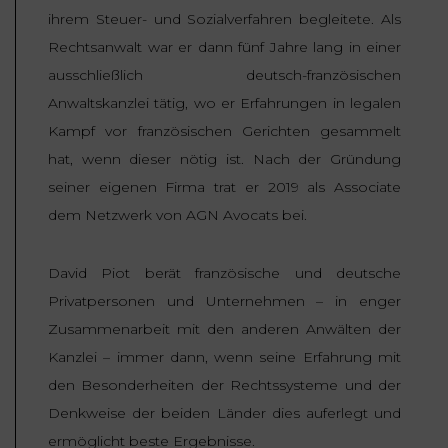
ET
ihrem Steuer- und Sozialverfahren begleitete. Als
DROITS
DROIT
PROPRIÉTÉ
ADMINISTRATIF
Rechtsanwalt war er dann fünf Jahre lang in einer
INTELLECTUELLE
INDEMNITÉ DE
ausschließlich deutsch-französischen
LICENCIEMENT
Anwaltskanzlei tätig, wo er Erfahrungen in legalen
DISTRIBUTION
Kampf vor französischen Gerichten gesammelt
ENTREPRISES
PENSION
hat, wenn dieser nötig ist. Nach der Gründung
EN
ALIMENTAIRE
seiner eigenen Firma trat er 2019 als
Associate
DIFFICULTÉ
dem Netzwerk von AGN Avocats bei.
PERSONNES
PRESTATION
COMPENSATOIRE
David Piot berät französische und deutsche
PUBLIQUES
Privatpersonen und Unternehmen – in enger
AGN
Zusammenarbeit mit den anderen Anwälten der
PRÉJUDICE
HAUSSMANN
CORPOREL
Kanzlei – immer dann, wenn seine Erfahrung mit
DROIT
den Besonderheiten der Rechtssysteme und der
DU
Denkweise der beiden Länder dies auferlegt und
TOURISME
ermöglicht beste Ergebnisse.