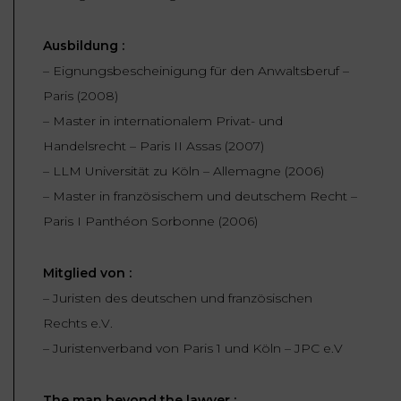
FONCTION
Ausbildung :
PUBLIQUE
– Eignungsbescheinigung für den Anwaltsberuf –
PRÉJUDICE
Paris (2008)
CORPOREL
– Master in internationalem Privat- und
Handelsrecht – Paris II Assas (2007)
DROIT
– LLM Universität zu Köln – Allemagne (2006)
DES
– Master in französischem und deutschem Recht –
ÉTRANGERS
Paris I Panthéon Sorbonne (2006)
ET
DE
Mitglied von :
L’IMMIGRATION
– Juristen des deutschen und französischen
DROIT
Rechts e.V.
DE
– Juristenverband von Paris 1 und Köln – JPC e.V
L’URBANISME
The man beyond the lawyer :