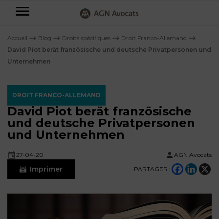
AGN
Avocats
Accueil
⟶
Blog
⟶
Droits spécifiques
⟶
Droit Franco-Allemand
⟶
-
David Piot berät französische und deutsche Privatpersonen und
Unternehmen
Particuliers
Entreprises
DROIT FRANCO-ALLEMAND
NOS
David Piot berät französische
DOMAINES
und deutsche Privatpersonen
DE
Plus
und Unternehmen
COMPÉTENCE
d’offres
NOS
DOMAINES
AFFAIRES
DE
27-04-20
AGN Avocats
FAMILIALES
COMPÉTENCE
Imprimer
À
PARTAGER :
AGN
CRÉATION
propos
FISCALITÉ
LEGAL
D’ENTREPRISES
PARTNERS
Blog
DROIT
DUBAÏ
CONTRATS &