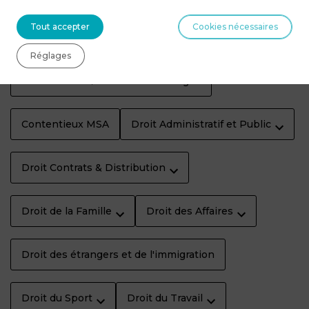
Tout accepter
Cookies nécessaires
Actualités
Assurance & Responsabilité
Réglages
Contentieux & résolution des litiges
Contentieux MSA
Droit Administratif et Public
Droit Contrats & Distribution
Droit de la Famille
Droit des Affaires
Droit des étrangers et de l'immigration
Droit du Sport
Droit du Travail