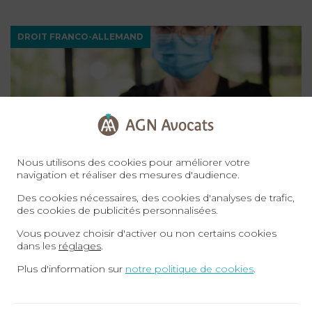
DROIT FRANCO-ALLEMAND
Nous utilisons des cookies pour améliorer votre
navigation et réaliser des mesures d'audience.
Des cookies nécessaires, des cookies d'analyses de trafic,
19-06-20
des cookies de publicités personnalisées.
Covid-19 – Dekonfinement: Wieder arbeiten,
Vous pouvez choisir d'activer ou non certains cookies
ja, aber unter welchen Bedingungen ?
dans les
réglages
.
Plus d'information sur
notre politique de cookies
.
Toutes les catégories