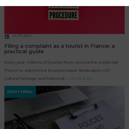
24-07-2024
Filing a complaint as a tourist in France: a
practical guide
Every year, millions of tourists from around the world visit
France to experience its picturesque landscapes, rich
cultural heritage, and historical ...
Lire la suite
DROIT PÉNAL