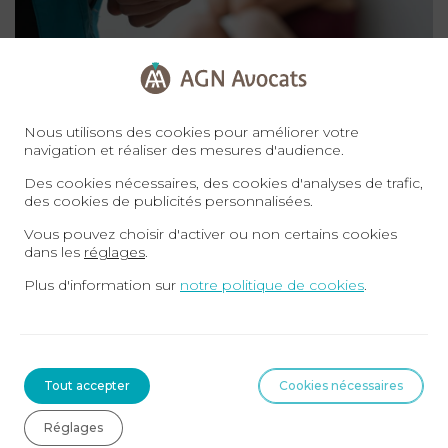
20-07-2026
Nous utilisons des cookies pour améliorer votre
navigation et réaliser des mesures d'audience.
Insultes, humiliations, menaces : peut-on
porter plainte contre son mari et divorcer en
Des cookies nécessaires, des cookies d'analyses de trafic,
même temps ?
des cookies de publicités personnalisées.
Vous pouvez choisir d'activer ou non certains cookies
Votre mari vous insulte, vous rabaisse, vous menace. Vous
dans les
réglages
.
voulez partir, mais une question vous retient : faut-il d’abord
Plus d'information sur
notre politique de cookies
.
déposer plainte ou ...
Lire la suite
DROIT PÉNAL
Tout accepter
Cookies nécessaires
Réglages