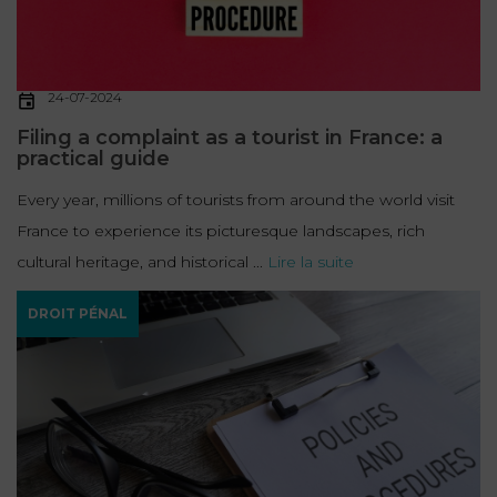
FONCTION
PUBLIQUE
24-07-2024
PRÉJUDICE
Filing a complaint as a tourist in France: a
CORPOREL
practical guide
DROIT
Every year, millions of tourists from around the world visit
DES
France to experience its picturesque landscapes, rich
ÉTRANGERS
cultural heritage, and historical ...
Lire la suite
ET
DE
DROIT PÉNAL
L’IMMIGRATION
DROIT
DE
L’URBANISME