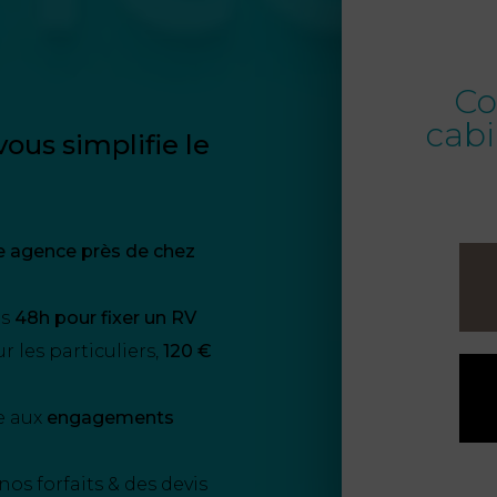
Co
cabi
ous simplifie le
e agence près de chez
us
48h pour fixer un RV
 les particuliers,
120 €
e aux
engagements
nos forfaits & des devis