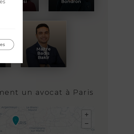
les
Lassissi
Bondron
ges
Maître
Badis
Bakir
ment un avocat à Paris
+
6
−