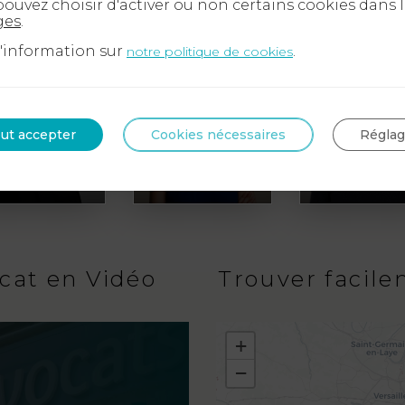
ouvez choisir d'activer ou non certains cookies dans 
Gond
Debeausse
ges
.
d'information sur
.
notre politique de cookies
ut accepter
Cookies nécessaires
Régla
Maître
Maître
Maître
Audrey
Sarah
Karine
Atsain
Guermi
Altmann
cat en Vidéo
Trouver facile
+
−