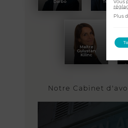
Vous p
Darbo
Tchaméni
régla
Plus 
To
Maître
Gulustan
Kilinc
Notre Cabinet d'avo