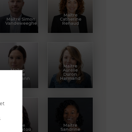
Maître
Maître Simon
Catherine
Vandeweeghe
Renaud
Maître
Maître
Aurélie
Hélène
Duron
Geissmann
Harmand
et
s
Maître
Maître
Yasminatou
Sandrine