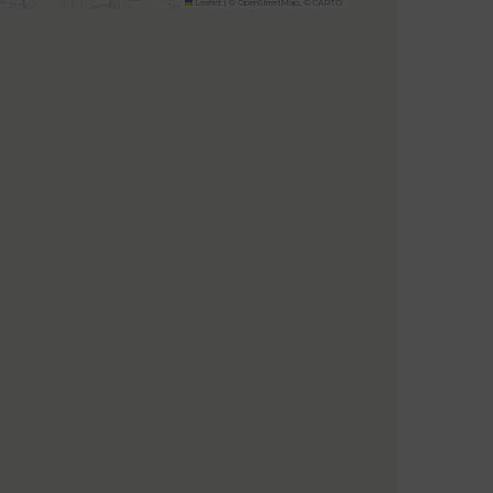
Leaflet
|
©
OpenStreetMap
, ©
CARTO