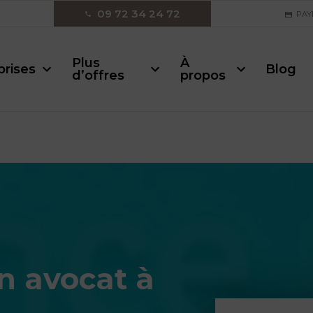
09 72 34 24 72
PAY
Plus
À
prises
Blog
d’offres
propos
n avocat à