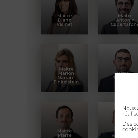
Maître
Maître
Diane
Antonin
Visinet
Cubertafon
Maître
Marion
Maître
Narran-
Jérémie
Finkelstein
Nataf
Nous u
réalis
Des co
cookie
Maître
Maître
Pierre
Augustin