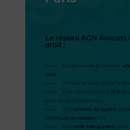
Le réseau AGN Avocats v
droit :
Un service de proximité :
un
vous
Un avocat vous rappelle so
Une consultation à
75 €
pour
pour les professionnels
Des
services de qualité
grâc
communs du réseau
AGN
Des
tarifs transparents
avec 