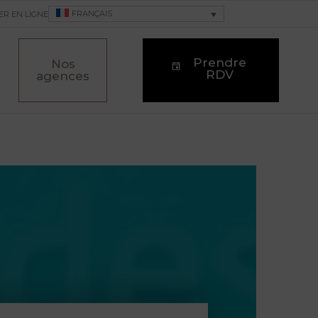
FRANÇAIS
ER EN LIGNE
Prendre
Nos
RDV
agences