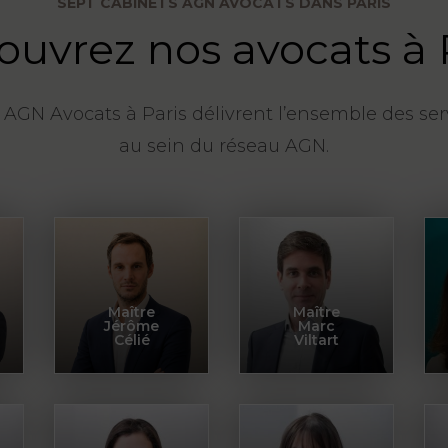
SEPT CABINETS AGN AVOCATS DANS PARIS
uvrez nos avocats à 
 AGN Avocats à Paris délivrent l’ensemble des ser
au sein du réseau AGN.
Maître
Maître
Jérôme
Marc
Célié
Viltart