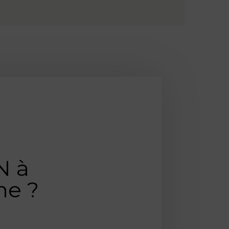
N à
he ?