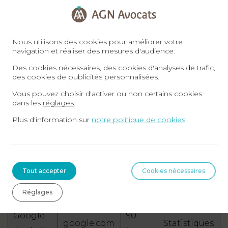
2.
Cookies de mesures d’audience
Nous utilisons des cookies pour améliorer votre
En vue d’adapter notre site à vos demandes et
navigation et réaliser des mesures d'audience.
besoins, nous mesurons le nombre de visites,
Des cookies nécessaires, des cookies d'analyses de trafic,
des cookies de publicités personnalisées.
le nombre de pages vues ainsi que votre
Vous pouvez choisir d'activer ou non certains cookies
activité sur notre site et votre fréquence de
dans les
réglages
.
retour, grâce aux outils Google Analytics et aux
Plus d'information sur
notre politique de cookies
.
statistiques GANDI.
Durée
Nom
Domaine
Usage
Tout accepter
Cookies nécessaires
de vie
Réglages
Google
90
google.com
Statistiques