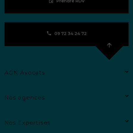
Prendre RDV
09 72 34 24 72
AGN Avocats
Nos agences
Nos Expertises