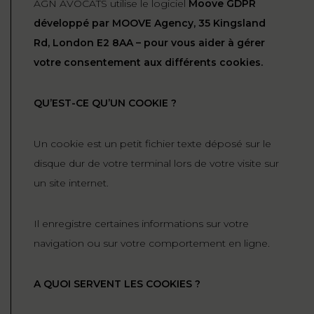
AGN AVOCATS utilise le logiciel
Moove GDPR
ET
DROITS
DROIT
développé par MOOVE Agency, 35 Kingsland
PROPRIÉTÉ
ADMINISTRATIF
Rd, London E2 8AA – pour vous aider à gérer
INTELLECTUELLE
INDEMNITÉ DE
votre consentement aux différents cookies.
LICENCIEMENT
DISTRIBUTION
QU’EST-CE QU’UN COOKIE ?
ENTREPRISES
PENSION
EN
ALIMENTAIRE
DIFFICULTÉ
Un cookie est un petit fichier texte déposé sur le
disque dur de votre terminal lors de votre visite sur
PERSONNES
PRESTATION
un site internet.
COMPENSATOIRE
PUBLIQUES
AGN
Il enregistre certaines informations sur votre
PRÉJUDICE
HAUSSMANN
navigation ou sur votre comportement en ligne.
CORPOREL
DROIT
A QUOI SERVENT LES COOKIES ?
DU
TOURISME