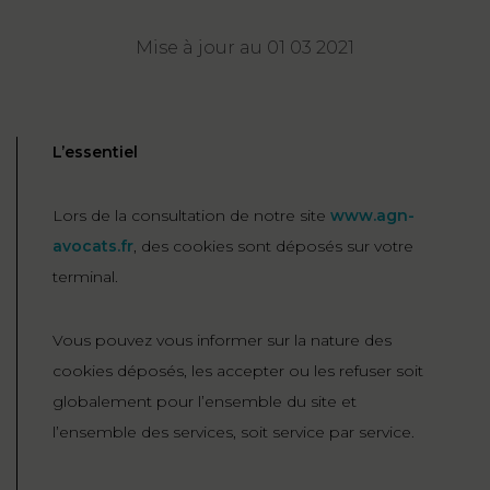
NOUS
DU
CONSOMMATION
CONNAÎTRE
TRAVAIL
AGN
Mise à jour au 01 03 2021
AVOCATS
EQUIPE
Nos
DROIT
agences
RESPONSABILITÉ
SERVICE
DIRIGEANTE
DES
& ASSURANCE
FRANCO-
AFFAIRES
L’essentiel
REJOIGNEZ-
TURC
Prendre
NOUS
IMMOBILIER
RESPONSABILITÉ
RDV
START-
Lors de la consultation de notre site
www.agn-
& ASSURANCE
UPS
CONTRATS &
avocats.fr
, des cookies sont déposés sur votre
CONSOMMATION
terminal.
RGPD
FISCALITÉ
09
72
/
34
DROIT
DONNÉES
24
IMMOBILIER
Vous pouvez vous informer sur la nature des
ADMINISTRATIF
72
PERSONNELLES
cookies déposés, les accepter ou les refuser soit
DROIT
globalement pour l’ensemble du site et
SUCCESSION
DROIT
DU
l’ensemble des services, soit service par service.
ER EN LIGNE
DU
TRAVAIL
CALCULER
NUMÉRIQUE
VOS