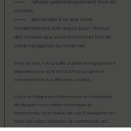
refuser systématiquement tous les
cookies
demander à ce que votre
consentement soit requis pour chacun
des cookies que vous rencontrez lors de
votre navigation sur internet.
Pour ce faire, il vous suffit d’utiliser le logiciel mis à
disposition par AGN AVOCATS pour gérer le
consentement aux différents cookies.
Comme indiqué précédemment, en choisissant
de bloquer nos cookies techniques et
fonctionnels, vous risquez de voir la navigation sur
notre site et/ou l’utilisation de certaines de ses
fonctionnalités altérées.