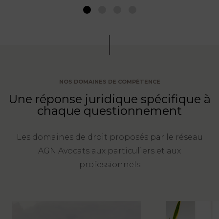
1
2
3
4
NOS DOMAINES DE COMPÉTENCE
Une réponse juridique spécifique à
chaque questionnement
Les domaines de droit proposés par le réseau
AGN Avocats aux particuliers et aux
professionnels