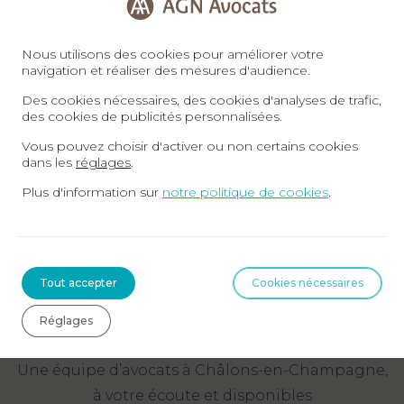
Prendre RDV
Nous utilisons des cookies pour améliorer votre
navigation et réaliser des mesures d'audience.
Des cookies nécessaires, des cookies d'analyses de trafic,
des cookies de publicités personnalisées.
Vous pouvez choisir d'activer ou non certains cookies
dans les
réglages
.
Plus d'information sur
notre politique de cookies
.
NOS COORDONNÉES
Tout accepter
Cookies nécessaires
Contacter l’agence AGN Avocats à
Châlons-en-Champagne
Réglages
Une équipe d’avocats à Châlons-en-Champagne,
à votre écoute et disponibles