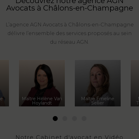
Découvrez notre agence AGN
Avocats à Châlons-en-Champagne
FONCTION
PUBLIQUE
L’agence AGN Avocats à Châlons-en-Champagne
PRÉJUDICE
délivre l’ensemble des services proposés au sein
CORPOREL
du réseau AGN.
DROIT
DES
ÉTRANGERS
ET
DE
L’IMMIGRATION
de
Maître Hélène Van
Maître Emeline
Hoylandt
Sellier
T
DROIT
DE
1
2
3
4
L’URBANISME
Notre Cabinet d'avocat en Vidéo