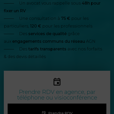
NOUS
DU
Un avocat vous rappelle sous
48h pour
CONSOMMATION
CONNAÎTRE
TRAVAIL
AGN
fixer un RV
AVOCATS
EQUIPE
Nos
Une consultation à
75 €
pour les
DROIT
agences
RESPONSABILITÉ
SERVICE
DIRIGEANTE
DES
particuliers,
120 €
pour les professionnels
& ASSURANCE
FRANCO-
AFFAIRES
Des
services de qualité
grâce
REJOIGNEZ-
TURC
aux
engagements communs du réseau
AGN
Prendre
NOUS
IMMOBILIER
RESPONSABILITÉ
RDV
START-
Des
tarifs transparents
avec nos forfaits
& ASSURANCE
UPS
& des devis détaillés
CONTRATS &
CONSOMMATION
RGPD
FISCALITÉ
09
72
/
34
DROIT
DONNÉES
24
IMMOBILIER
ADMINISTRATIF
72
PERSONNELLES
Prendre RDV en agence, par
DROIT
SUCCESSION
DROIT
téléphone ou visioconférence
DU
ER EN LIGNE
DU
TRAVAIL
CALCULER
NUMÉRIQUE
Prendre RDV
VOS