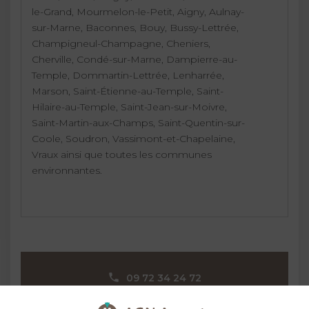
le-Grand, Mourmelon-le-Petit, Aigny, Aulnay-
sur-Marne, Baconnes, Bouy, Bussy-Lettrée,
Champigneul-Champagne, Cheniers,
Cherville, Condé-sur-Marne, Dampierre-au-
Temple, Dommartin-Lettrée, Lenharrée,
Marson, Saint-Étienne-au-Temple, Saint-
Hilaire-au-Temple, Saint-Jean-sur-Moivre,
Saint-Martin-aux-Champs, Saint-Quentin-sur-
Coole, Soudron, Vassimont-et-Chapelaine,
Vraux ainsi que toutes les communes
environnantes.
09 72 34 24 72