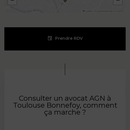
−
−
Leaflet
|
©
OpenStreetMap
, ©
CARTO
Prendre RDV
Consulter un avocat AGN à
Toulouse Bonnefoy, comment
ça marche ?