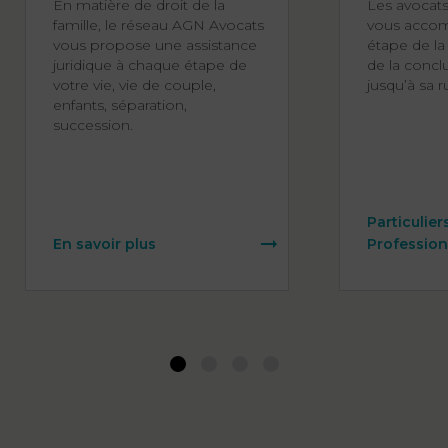
En matière de droit de la
Les avocat
famille, le réseau AGN Avocats
vous acco
vous propose une assistance
étape de la 
juridique à chaque étape de
de la concl
votre vie, vie de couple,
jusqu’à sa r
enfants, séparation,
succession.
Particulier
En savoir plus
Profession
1
2
3
4