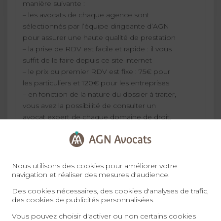
manière suivante :
– les avocats de chaque agence sont
sélectionnés par l’équipe dirigeante d’AGN
pour assurer une haute qualité de prestation
– la prise de RDV est facile et rapide : il vous
suffit de le faire depuis ce site internet
– le prix du premier RDV est fixe : 75€ pour
les particuliers et 120€ pour les entreprises
– en fonction de la nature du dossier à traiter,
vous avez la possibilité de consulter un
avocat expert de chaque domaine de droit,
au sein du réseau AGN Avocats.
Nous utilisons des cookies pour améliorer votre
navigation et réaliser des mesures d'audience.
Des cookies nécessaires, des cookies d'analyses de trafic,
des cookies de publicités personnalisées.
09 72 34 24 72
Vous pouvez choisir d'activer ou non certains cookies