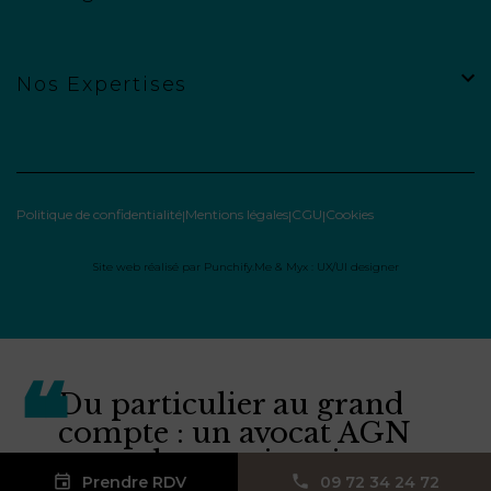
Nos Expertises
Politique de confidentialité
Mentions légales
CGU
Cookies
Site web réalisé par
Punchify.Me
&
Myx : UX/UI designer
Du particulier au grand
compte : un avocat AGN
pour chaque situation.
Prendre RDV
09 72 34 24 72