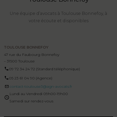
Une équipe d’avocats à Toulouse Bonnefoy, à
votre écoute et disponibles
TOULOUSE BONNEFOY
47 rue du Faubourg Bonnefoy
– 31500 Toulouse
09 72 34 24 72 (Standard téléphonique)
05 23 61 04 90 (Agence)
contact-toulouse3@agn-avocats.fr
Lundi au Vendredi 09h00-19h00
Samedi sur rendez-vous