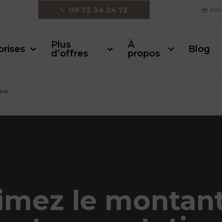
09 72 34 24 72
PAY
Plus
À
prises
Blog
d’offres
propos
ire
imez le montan