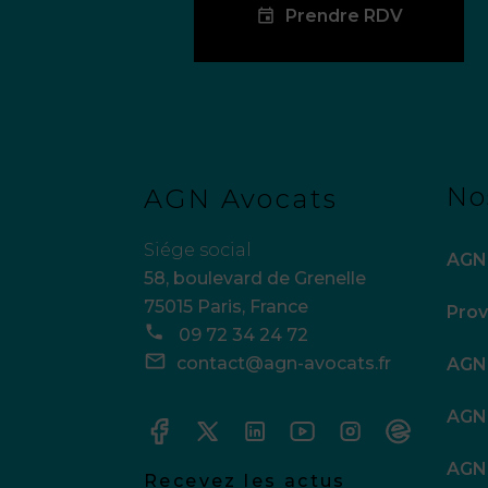
Prendre RDV
No
AGN Avocats
Siége social
AGN 
58, boulevard de Grenelle
75015
Paris
,
France
Pro
09 72 34 24 72
contact@agn-avocats.fr
AGN 
AGN
AGN
Recevez les actus