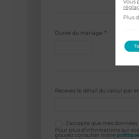
Vous p
régla
Plus 
Durée du mariage :
*
To
Recevez le détail du calcul par em
J’accepte que mes données s
Pour plus d'informations sur vos
pouvez consulter notre
politiqu