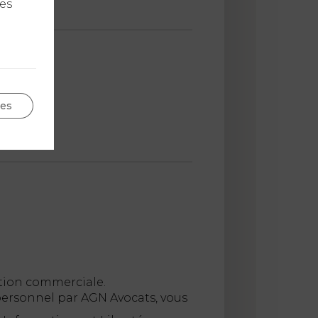
les
ple :
ges
ction commerciale.
 personnel par AGN Avocats, vous