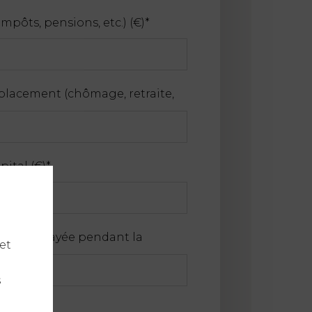
mpôts, pensions, etc.) (€)
*
lacement (chômage, retraite,
pital (€)
*
suelle payée pendant la
et
s