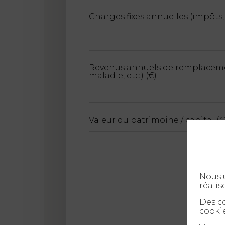
Charges fixes annuelles (impôts, 
Revenus annuels de remplacemen
maladie, etc.) (€)
Valeur du patrimoine / capital (€
Nous u
réalis
Des co
cookie