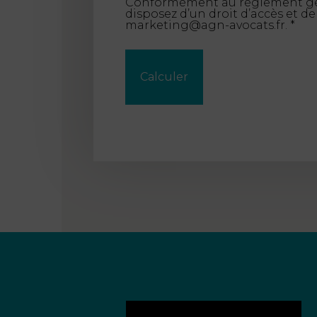
Conformément au règlement génér
disposez d’un droit d’accès et 
marketing@agn-avocats.fr.
*
Calculer