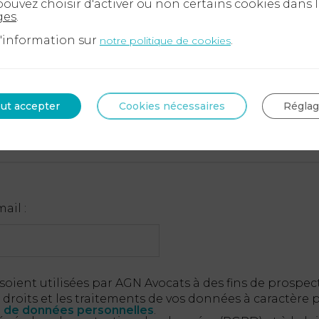
ouvez choisir d'activer ou non certains cookies dans 
ges
.
d'information sur
.
notre politique de cookies
Nombre d'enfants du cou
ut accepter
Cookies nécessaires
Régla
ail :
oient utilisées par AGN Avocats à des fins de prospe
 droits et les traitements de vos données à caractère
e de données personnelles
.