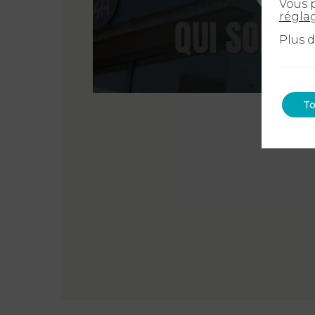
Vous p
régla
Plus 
To