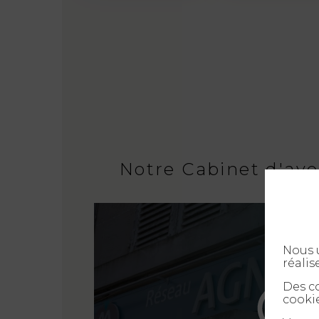
Notre Cabinet d'avo
Nous u
réalis
Des co
cookie