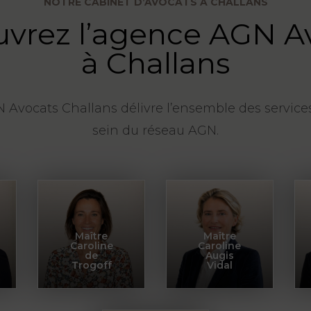
NOTRE CABINET D’AVOCATS À CHALLANS
vrez l’agence AGN A
à Challans
 Avocats Challans délivre l’ensemble des service
sein du réseau AGN.
Maître
Maître
Caroline
Caroline
de
Augis
Trogoff
Vidal