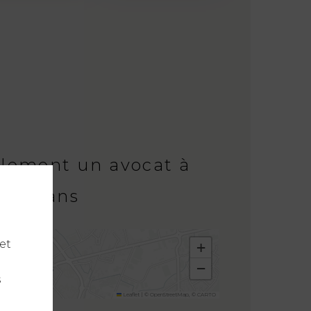
ilement un avocat à
Challans
et
+
−
s
Leaflet
|
©
OpenStreetMap
, ©
CARTO