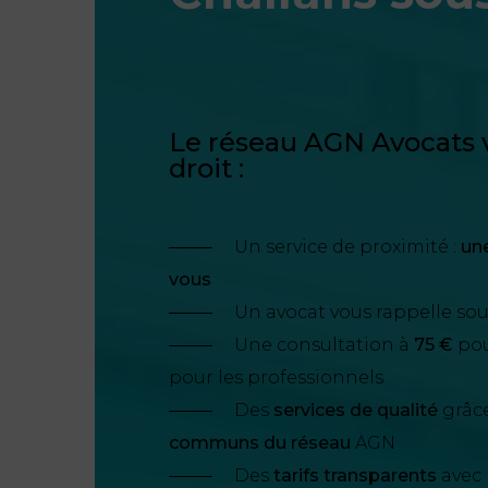
Le réseau AGN Avocats v
droit :
Un service de proximité :
un
vous
Un avocat vous rappelle so
Une consultation à
75 €
pour
pour les professionnels
Des
services de qualité
grâc
communs du réseau
AGN
Des
tarifs transparents
avec 