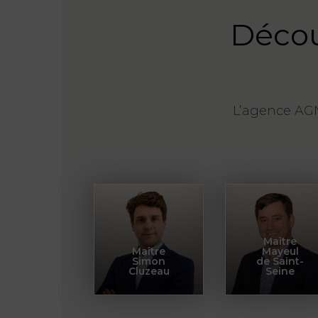
Décou
L’agence AGN
Maître
Maître
Mayeul
Simon
de Saint-
Cluzeau
Seine