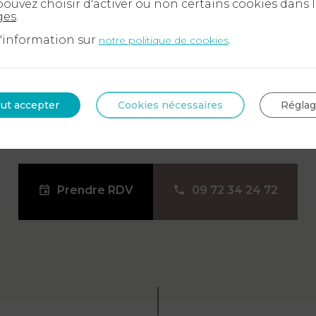
ouvez choisir d'activer ou non certains cookies dans 
ges
.
d'information sur
.
notre politique de cookies
ut accepter
Cookies nécessaires
Régla
Prendre RDV
09 72 34 24 72