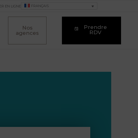
FRANÇAIS
ER EN LIGNE
Prendre
Nos
RDV
agences