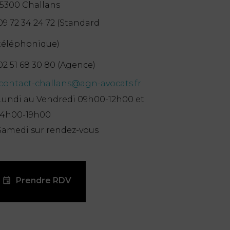
85300 Challans
09 72 34 24 72 (Standard
téléphonique)
02 51 68 30 80 (Agence)
contact-challans@agn-avocats.fr
Lundi au Vendredi 09h00-12h00 et
14h00-19h00
Samedi sur rendez-vous
Prendre RDV