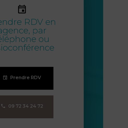
endre RDV en
agence, par
éléphone ou
sioconférence
Prendre RDV
09 72 34 24 72