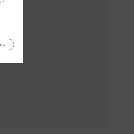
les
ges