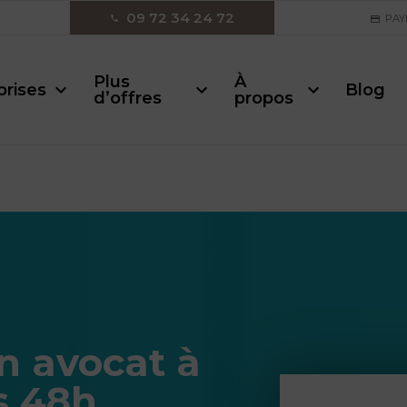
09 72 34 24 72
PAY
Plus
À
prises
Blog
d’offres
propos
n avocat à
s 48h