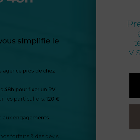
Pr
ous simplifie le
t
vi
e agence près de chez
us
48h pour fixer un RV
 les particuliers,
120 €
e aux
engagements
nos forfaits & des devis