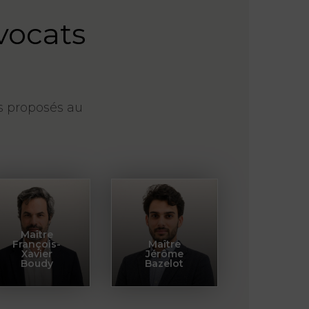
vocats
s proposés au
Maître
François-
Maître
Xavier
Jérôme
Boudy
Bazelot