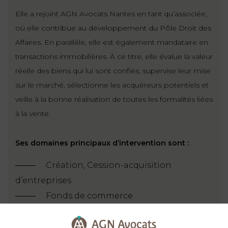
Elle a rejoint AGN Avocats Nantes en tant qu’associée,
où elle contribue au développement du Pôle Droit des
Affaires. En parallèle, elle est également mandataire en
transactions immobilières. À ce titre, elle évalue la valeur
réelle des biens qui lui sont confiés, supervise leur mise
sur le marché, sélectionne les acquéreurs potentiels et
veille à la bonne réalisation de toutes les formalités liées
à la vente.
Ses domaines principaux d’intervention sont :
Création, Cession-acquisition
d’entreprises
Fonds de commerce
Rédaction et négociation de contrats
commerciaux