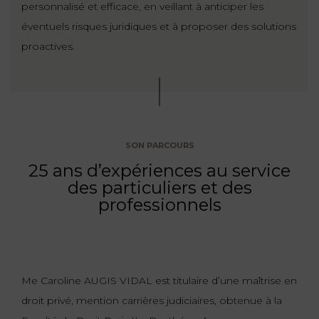
personnalisé et efficace, en veillant à anticiper les
FONCTION
éventuels risques juridiques et à proposer des solutions
PUBLIQUE
proactives.
PRÉJUDICE
CORPOREL
DROIT
DES
SON PARCOURS
ÉTRANGERS
25 ans d’expériences au service
ET
des particuliers et des
DE
professionnels
L’IMMIGRATION
DROIT
DE
Me Caroline AUGIS VIDAL est titulaire d’une maîtrise en
L’URBANISME
droit privé, mention carrières judiciaires, obtenue à la