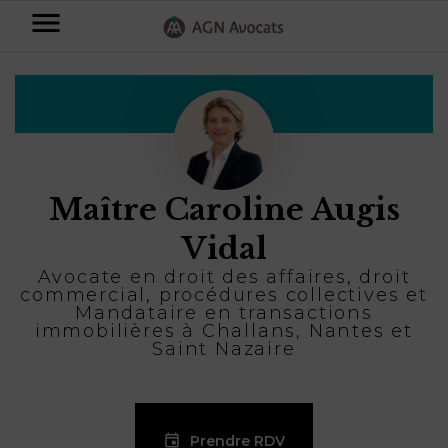
AGN
Accueil
⟶
Maître Caroline Augis Vidal
Avocats
-
Particuliers
Entreprises
Maître Caroline Augis
NOS
DOMAINES
Vidal
DE
Plus
COMPÉTENCE
Avocate en droit des affaires, droit
d’offres
NOS
commercial, procédures collectives et
DOMAINES
AFFAIRES
Mandataire en transactions
DE
FAMILIALES
immobilières à Challans, Nantes et
COMPÉTENCE
À
Saint Nazaire
AGN
CRÉATION
propos
FISCALITÉ
LEGAL
D’ENTREPRISES
PARTNERS
Blog
DROIT
Prendre RDV
DUBAÏ
CONTRATS &