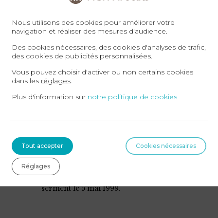
Rédaction de baux commerciaux
Nous utilisons des cookies pour améliorer votre
Contentieux commerciaux et civils
navigation et réaliser des mesures d'audience.
Transactions immobilières
Des cookies nécessaires, des cookies d'analyses de trafic,
des cookies de publicités personnalisées.
Vous pouvez choisir d'activer ou non certains cookies
dans les
réglages
.
Plus d'information sur
notre politique de cookies
.
PRESTATION DE SERMENT
Tout accepter
Cookies nécessaires
Réglages
Maître Caroline Augis Vidal a prêté
serment le 5 mai 1999.