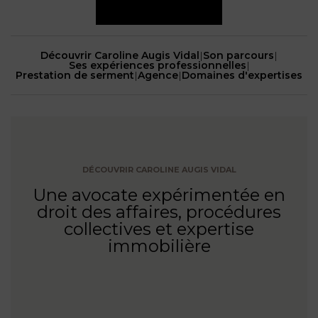
NOUS
DU
CONSOMMATION
CONNAÎTRE
TRAVAIL
AGN
AVOCATS
EQUIPE
Nos
DROIT
Découvrir Caroline Augis Vidal
|
Son parcours
|
agences
RESPONSABILITÉ
SERVICE
Ses expériences professionnelles
|
DIRIGEANTE
DES
Prestation de serment
|
Agence
|
Domaines d'expertises
& ASSURANCE
FRANCO-
AFFAIRES
REJOIGNEZ-
TURC
Prendre
NOUS
IMMOBILIER
RESPONSABILITÉ
RDV
START-
& ASSURANCE
UPS
CONTRATS &
DÉCOUVRIR CAROLINE AUGIS VIDAL
CONSOMMATION
RGPD
FISCALITÉ
09
Une avocate expérimentée en
72
/
droit des affaires, procédures
34
DROIT
DONNÉES
24
IMMOBILIER
collectives et expertise
ADMINISTRATIF
72
PERSONNELLES
immobilière
DROIT
SUCCESSION
DROIT
DU
ER EN LIGNE
DU
TRAVAIL
CALCULER
NUMÉRIQUE
VOS