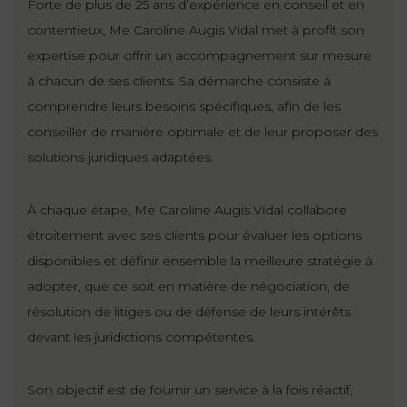
Forte de plus de 25 ans d’expérience en conseil et en
ET
DROITS
DROIT
contentieux, Me Caroline Augis Vidal met à profit son
PROPRIÉTÉ
ADMINISTRATIF
expertise pour offrir un accompagnement sur mesure
INTELLECTUELLE
INDEMNITÉ DE
à chacun de ses clients. Sa démarche consiste à
LICENCIEMENT
DISTRIBUTION
comprendre leurs besoins spécifiques, afin de les
conseiller de manière optimale et de leur proposer des
ENTREPRISES
PENSION
solutions juridiques adaptées.
EN
ALIMENTAIRE
DIFFICULTÉ
À chaque étape, Me Caroline Augis Vidal collabore
PERSONNES
PRESTATION
étroitement avec ses clients pour évaluer les options
COMPENSATOIRE
PUBLIQUES
disponibles et définir ensemble la meilleure stratégie à
AGN
adopter, que ce soit en matière de négociation, de
PRÉJUDICE
HAUSSMANN
résolution de litiges ou de défense de leurs intérêts
CORPOREL
devant les juridictions compétentes.
DROIT
DU
Son objectif est de fournir un service à la fois réactif,
TOURISME