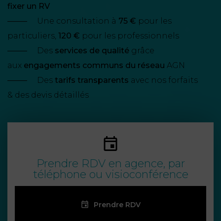
NOUS
fixer un RV
DU
CONSOMMATION
CONNAÎTRE
TRAVAIL
AGN
Une consultation à
75 €
pour les
AVOCATS
particuliers,
EQUIPE
Nos
120 €
pour les professionnels
DROIT
agences
RESPONSABILITÉ
SERVICE
DIRIGEANTE
DES
Des
services de qualité
grâce
& ASSURANCE
FRANCO-
AFFAIRES
aux
engagements communs du réseau
AGN
REJOIGNEZ-
TURC
Des
tarifs transparents
avec nos forfaits
Prendre
NOUS
IMMOBILIER
RESPONSABILITÉ
RDV
START-
& des devis détaillés
& ASSURANCE
UPS
CONTRATS &
CONSOMMATION
RGPD
FISCALITÉ
09
72
/
34
DROIT
DONNÉES
24
IMMOBILIER
ADMINISTRATIF
72
Prendre RDV en agence, par
PERSONNELLES
téléphone ou visioconférence
DROIT
SUCCESSION
DROIT
DU
ER EN LIGNE
DU
TRAVAIL
Prendre RDV
CALCULER
NUMÉRIQUE
VOS