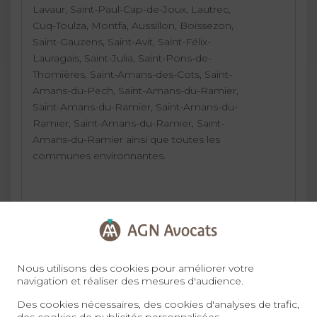
Lavaur, Saint-Paul-Cap-de-Joux, Lautrec,
Cuq-Toulza, Montfa, Aussillon, Boissezon,
Saint-Gauzens, Saint-Avit, Saint-Félix-
Lauragais, Saint-Julia, Saint-Pons-de-
Thomières, Saint-Amans-des-Cots, Saint-
Amans-du-Pech, Saint-Amans-du-Ramier,
Saint-Amans-du-Ramier, Saint-Amans-du-
Ramier, Saint-Amans-du-Ramier, Saint-
Amans-du-Ramier ainsi que toutes les
communes environnantes.
09 72 34 24 72
Nous utilisons des cookies pour améliorer votre
navigation et réaliser des mesures d'audience.
Des cookies nécessaires, des cookies d'analyses de trafic,