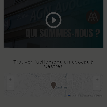
Trouver facilement un avocat à
Castres
+
+
−
−
Leaflet
|
©
OpenStreetMap
, ©
CARTO