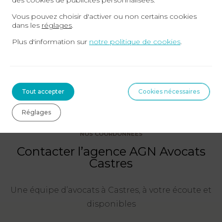
des cookies de publicités personnalisées.
Prendre RDV
Vous pouvez choisir d'activer ou non certains cookies
dans les
réglages
.
Plus d'information sur
notre politique de cookies
.
Tout accepter
Cookies nécessaires
Réglages
NOS COORDONNÉES
Contacter l’agence AGN Avocats
Castres
Une équipe d’avocats à Castres, à votre écoute et
disponibles