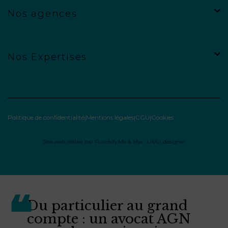
Nos agences
Nos Expertises
Politique de confidentialité
Mentions légales
CGU
Cookies
Site web réalisé par
Punchify.Me
&
Myx : UX/UI designer
Du particulier au grand
compte : un avocat AGN