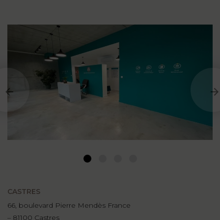
1
2
3
4
CASTRES
66, boulevard Pierre Mendès France
– 81100 Castres