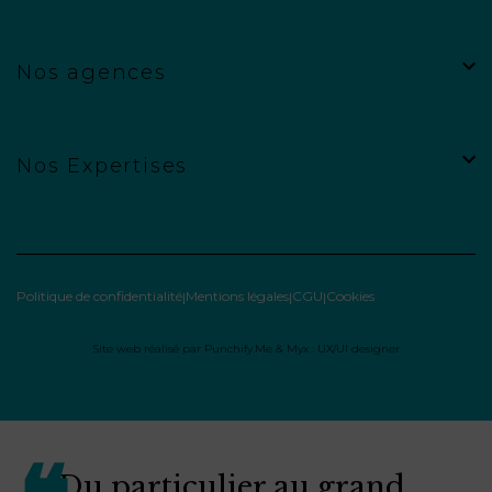
Nos agences
Nos Expertises
Politique de confidentialité
Mentions légales
CGU
Cookies
Site web réalisé par
Punchify.Me
&
Myx : UX/UI designer
Du particulier au grand