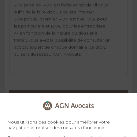
2- la prise de RDV est facile et rapide : il vous
suffit de le faire depuis ce site internet
3- le prix du premier RDV est fixe : 75€ pour
les particuliers et 120€ pour les entreprises
4- en fonction de la nature du dossier à
traiter, vous avez la possibilité de consulter un
avocat expert de chaque domaine de droit,
au sein du réseau AGN Avocats.
09 72 34 24 72
Nous utilisons des cookies pour améliorer votre
Prendre RDV
navigation et réaliser des mesures d'audience.