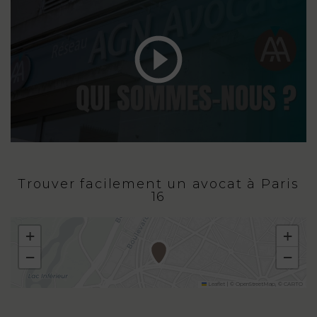
Trouver facilement un avocat à Paris
16
+
+
−
−
Leaflet
|
©
OpenStreetMap
, ©
CARTO