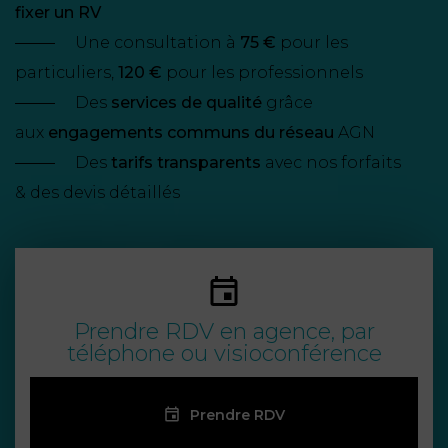
NOUS
fixer un RV
DU
CONSOMMATION
CONNAÎTRE
TRAVAIL
AGN
Une consultation à
75 €
pour les
AVOCATS
particuliers,
EQUIPE
Nos
120 €
pour les professionnels
DROIT
agences
RESPONSABILITÉ
SERVICE
DIRIGEANTE
DES
Des
services de qualité
grâce
& ASSURANCE
FRANCO-
AFFAIRES
aux
engagements communs du réseau
AGN
REJOIGNEZ-
TURC
Des
tarifs transparents
avec nos forfaits
Prendre
NOUS
IMMOBILIER
RESPONSABILITÉ
RDV
START-
& des devis détaillés
& ASSURANCE
UPS
CONTRATS &
CONSOMMATION
RGPD
FISCALITÉ
09
72
/
34
DROIT
DONNÉES
24
IMMOBILIER
ADMINISTRATIF
72
Prendre RDV en agence, par
PERSONNELLES
téléphone ou visioconférence
DROIT
SUCCESSION
DROIT
DU
ER EN LIGNE
DU
TRAVAIL
Prendre RDV
CALCULER
NUMÉRIQUE
VOS