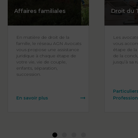
Affaires familiales
Droit du 
En matière de droit de la
Les avocat
famille, le réseau AGN Avocats
vous acco
vous propose une assistance
étape de la 
juridique à chaque étape de
de la concl
votre vie, vie de couple,
jusqu’à sa r
enfants, séparation,
succession.
Particulier
En savoir plus
Profession
1
2
3
4