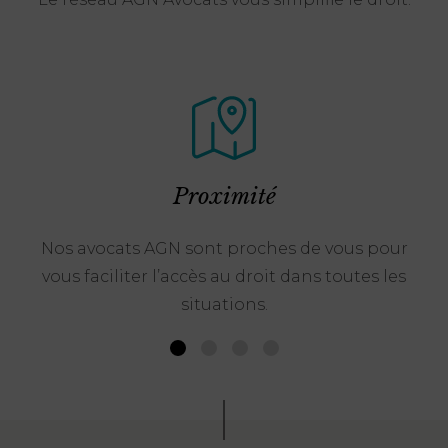
Proximité
Nos avocats AGN sont proches de vous pour
vous faciliter l’accès au droit dans toutes les
situations.
1
2
3
4