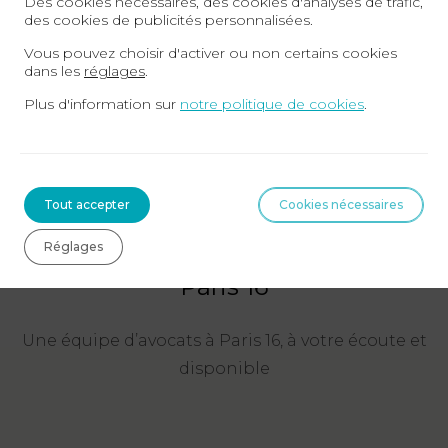
Des cookies nécessaires, des cookies d'analyses de trafic,
des cookies de publicités personnalisées.
Vous pouvez choisir d'activer ou non certains cookies
dans les
réglages
.
Plus d'information sur
notre politique de cookies
.
Tout accepter
Cookies nécessaires
NOS COORDONNÉES
Réglages
Contacter l’agence AGN Avocats
Paris 16
Une équipe d’avocats à Paris 16, à votre écoute et
disponible