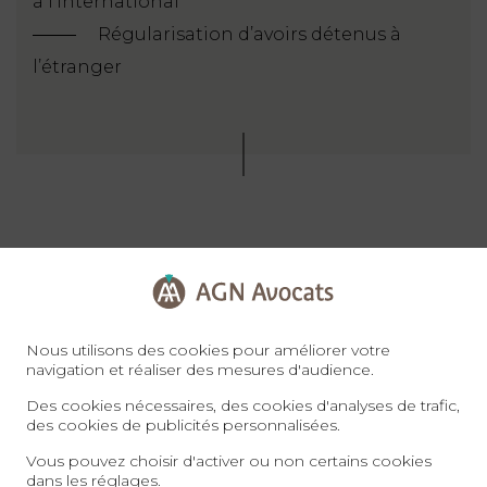
à l’international
Régularisation d’avoirs détenus à
l’étranger
Prestation de serment
Nous utilisons des cookies pour améliorer votre
navigation et réaliser des mesures d'audience.
Des cookies nécessaires, des cookies d'analyses de trafic,
Maître Emna FARAH-DE MATOS a
des cookies de publicités personnalisées.
prêté serment le 10 novembre 2017.
Vous pouvez choisir d'activer ou non certains cookies
dans les
réglages
.