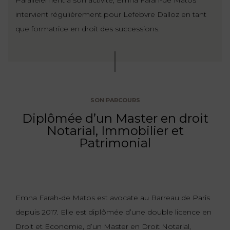
intervient régulièrement pour Lefebvre Dalloz en tant
FONCTION
que formatrice en droit des successions.
PUBLIQUE
PRÉJUDICE
CORPOREL
DROIT
SON PARCOURS
DES
ÉTRANGERS
Diplômée d’un Master en droit
Notarial, Immobilier et
ET
Patrimonial
DE
L’IMMIGRATION
DROIT
DE
Emna Farah-de Matos est avocate au Barreau de Paris
L’URBANISME
depuis 2017. Elle est diplômée d’une double licence en
Droit et Economie, d’un Master en Droit Notarial,