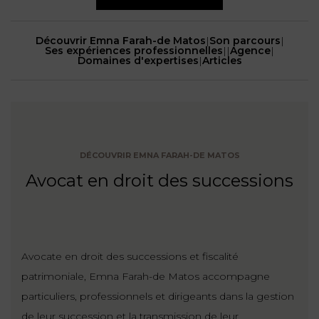
NOUS
DU
CONSOMMATION
CONNAÎTRE
TRAVAIL
AGN
Découvrir Emna Farah-de Matos
|
Son parcours
|
AVOCATS
Ses expériences professionnelles
|
|
Agence
|
EQUIPE
Nos
DROIT
Domaines d'expertises
|
Articles
agences
RESPONSABILITÉ
SERVICE
DIRIGEANTE
DES
& ASSURANCE
FRANCO-
AFFAIRES
REJOIGNEZ-
TURC
Prendre
NOUS
IMMOBILIER
RESPONSABILITÉ
RDV
START-
& ASSURANCE
UPS
DÉCOUVRIR EMNA FARAH-DE MATOS
CONTRATS &
CONSOMMATION
Avocat en droit des successions
RGPD
FISCALITÉ
09
72
/
34
DROIT
DONNÉES
24
IMMOBILIER
ADMINISTRATIF
72
PERSONNELLES
Avocate en droit des successions et fiscalité
DROIT
SUCCESSION
DROIT
patrimoniale, Emna Farah-de Matos accompagne
DU
ER EN LIGNE
DU
TRAVAIL
particuliers, professionnels et dirigeants dans la gestion
CALCULER
NUMÉRIQUE
de leur succession et la transmission de leur
VOS