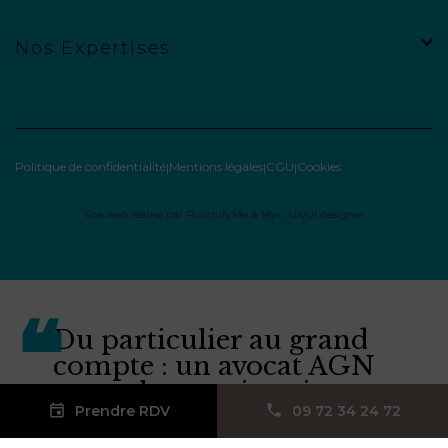
Nos Expertises
Politique de confidentialité
Mentions légales
CGU
Cookies
Site web réalisé par
Punchify.Me
&
Myx : UX/UI designer
Du particulier au grand
compte : un avocat AGN
pour chaque situation.
Prendre RDV
09 72 34 24 72