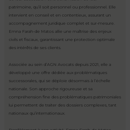
ET
DROITS
DROIT
patrimoine, qu’il soit personnel ou professionnel. Elle
PROPRIÉTÉ
ADMINISTRATIF
intervient en conseil et en contentieux, assurant un
INTELLECTUELLE
INDEMNITÉ DE
accompagnement juridique complet et sur-mesure.
LICENCIEMENT
Emna Farah-de Matos allie une maîtrise des enjeux
DISTRIBUTION
civils et fiscaux, garantissant une protection optimale
ENTREPRISES
PENSION
des intérêts de ses clients.
EN
ALIMENTAIRE
DIFFICULTÉ
Associée au sein d’AGN Avocats depuis 2021, elle a
PERSONNES
PRESTATION
développé une offre dédiée aux problématiques
COMPENSATOIRE
PUBLIQUES
successorales, qui se déploie désormais à l’échelle
nationale. Son approche rigoureuse et sa
AGN
compréhension fine des problématiques patrimoniales
PRÉJUDICE
HAUSSMANN
CORPOREL
lui permettent de traiter des dossiers complexes, tant
DROIT
nationaux qu’internationaux.
DU
TOURISME
Parallèlement à son activité, Emna Farah-de Matos