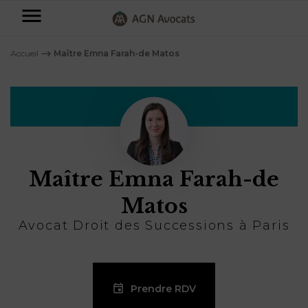
AGN
Avocats
Accueil
⟶
Maître Emna Farah-de Matos
-
Particuliers
Entreprises
NOS
DOMAINES
Maître Emna Farah-de
DE
Plus
COMPÉTENCE
d’offres
NOS
Matos
DOMAINES
AFFAIRES
DE
Avocat Droit des Successions à Paris
FAMILIALES
COMPÉTENCE
À
AGN
CRÉATION
propos
FISCALITÉ
LEGAL
D’ENTREPRISES
PARTNERS
Prendre RDV
Blog
DROIT
DUBAÏ
CONTRATS &