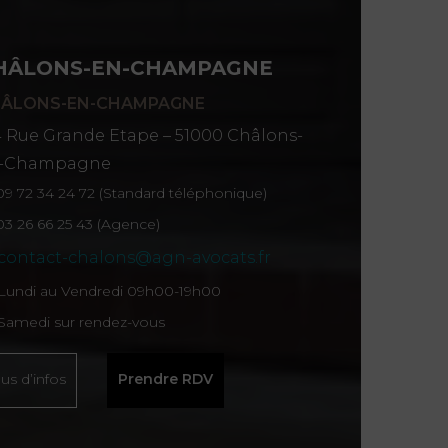
HÂLONS-EN-CHAMPAGNE
ÂLONS-EN-CHAMPAGNE
4 Rue Grande Etape – 51000 Châlons-
-Champagne
09 72 34 24 72 (Standard téléphonique)
03 26 66 25 43 (Agence)
contact-chalons@agn-avocats.fr
Lundi au Vendredi 09h00-19h00
Samedi sur rendez-vous
lus d’infos
Prendre RDV