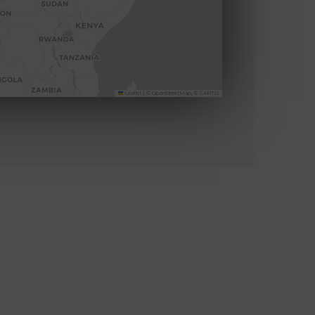
Leaflet
|
©
OpenStreetMap
, ©
CARTO