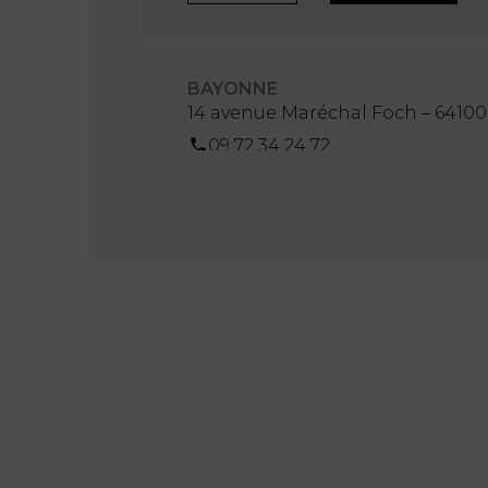
BAYONNE
14 avenue Maréchal Foch – 6410
09 72 34 24 72
contact-bayonne@agn-avocats
Plus d’infos
Prendre RDV
BORDEAUX BASSINS À FLOT
93, quai de Bacalan – 33000 Bord
09 72 34 24 72
contact-bordeaux2@agn-avoca