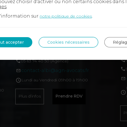
ouvez choisir d'activer ou non certains cookies dans 
ges
.
d'information sur
.
notre politique de cookies
ALBI
B
ALBI
BA
ut accepter
Cookies nécessaires
Régla
5, rue de l'Hôtel de Ville – 81000 Albi
14
Ba
09 72 34 24 72 (Standard téléphonique)
ce – 81100 Castres
05 63 74 40 50 (Agence)
contact-albi@agn-avocats.fr
fr
Lundi au Vendredi 09h00 à 19h00
00
Plus d’infos
Prendre RDV
P
300 Challans