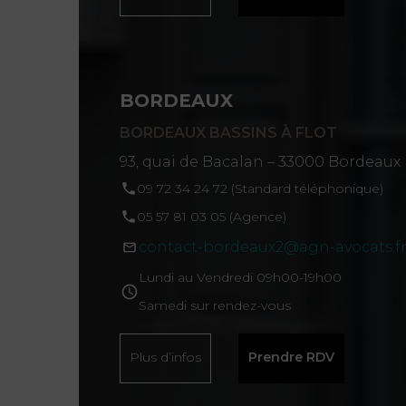
09 72 34 24 72
contact-challans@agn-avocats
BORDEAUX
Plus d’infos
Prendre RDV
BORDEAUX BASSINS À FLOT
93, quai de Bacalan – 33000 Bordeaux
09 72 34 24 72 (Standard téléphonique)
CHÂLONS-EN-CHAMPAGNE
05 57 81 03 05 (Agence)
2-4 Rue Grande Etape – 51000 Ch
contact-bordeaux2@agn-avocats.f
Champagne
09 72 34 24 72
Lundi au Vendredi 09h00-19h00
Samedi sur rendez-vous
contact-chalons@agn-avocats
Plus d’infos
Prendre RDV
Plus d’infos
Prendre RDV