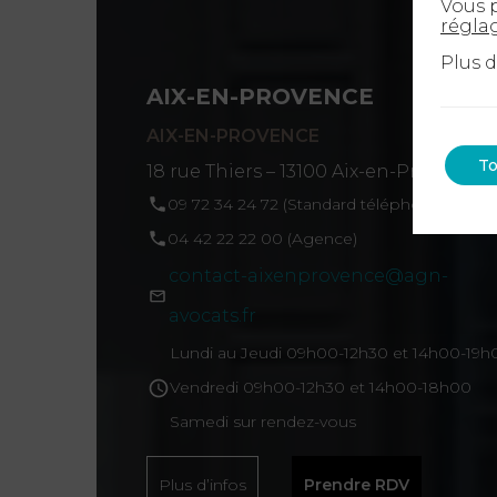
Vous p
contact-brest@agn-avocats.fr
régla
Plus 
Plus d’infos
Prendre RDV
AIX-EN-PROVENCE
AIX-EN-PROVENCE
To
18 rue Thiers – 13100 Aix-en-Provence
CASTRES
09 72 34 24 72 (Standard téléphonique)
66, boulevard Pierre Mendès Fran
04 42 22 22 00 (Agence)
09 72 34 24 72
contact-aixenprovence@agn-
contact-castres@agn-avocats.
avocats.fr
Lundi au Jeudi 09h00-12h30 et 14h00-19h
Plus d’infos
Prendre RDV
Vendredi 09h00-12h30 et 14h00-18h00
Samedi sur rendez-vous
CHALLANS
Plus d’infos
Prendre RDV
8, place du Champ de Foire – 85