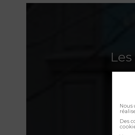
Plus d’infos
Prendre RDV
BORDEAUX FONDAUDÈGE
82, rue Fondaudège – 33000 Bor
Les
09 72 34 24 72
contact-bordeaux@agn-avocat
Plus d’infos
Prendre RDV
Nous u
réalis
BREST
23 rue de Lyon – 29200 Brest
Des co
cookie
09 72 34 24 72