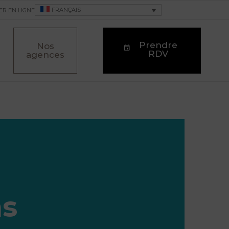
FRANÇAIS
ER EN LIGNE
Prendre
Nos
RDV
agences
ns