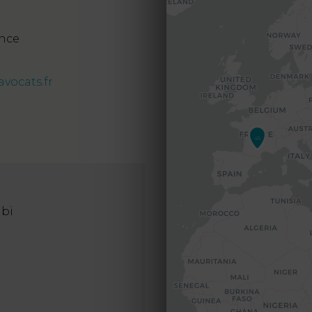
ence
vocats.fr
45
lbi