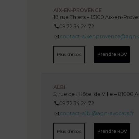
AIX-EN-PROVENCE
18 rue Thiers – 13100 Aix-en-Prov
09 72 34 24 72
contact-aixenprovence@agn-a
Plus d’infos
Prendre RDV
ALBI
5, rue de l'Hôtel de Ville – 81000 A
09 72 34 24 72
contact-albi@agn-avocats.fr
Plus d’infos
Prendre RDV