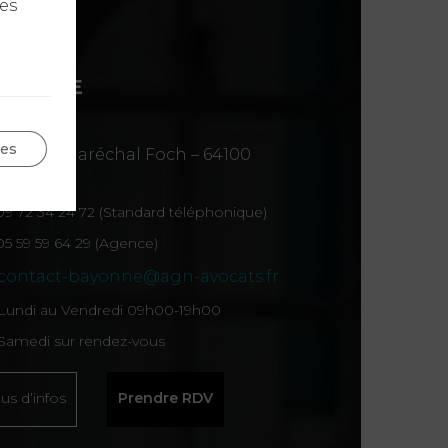
les
AYONNE
YONNE
ges
 avenue Maréchal Foch – 64100
yonne
09 72 34 24 72 (Standard téléphonique)
05 59 59 64 29 (Agence)
contact-bayonne@agn-avocats.fr
Lundi au Vendredi 09h00-19h00
Samedi sur rendez-vous
lus d’infos
Prendre RDV