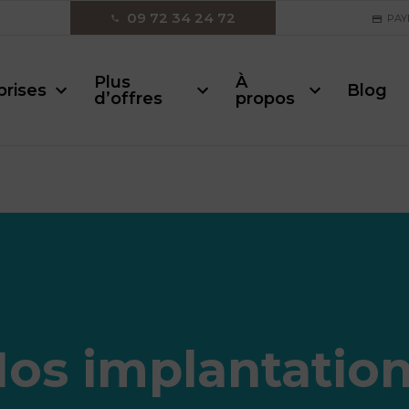
09 72 34 24 72
PAY
Plus
À
prises
Blog
d’offres
propos
os implantatio