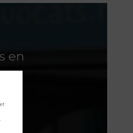
s en
et
s