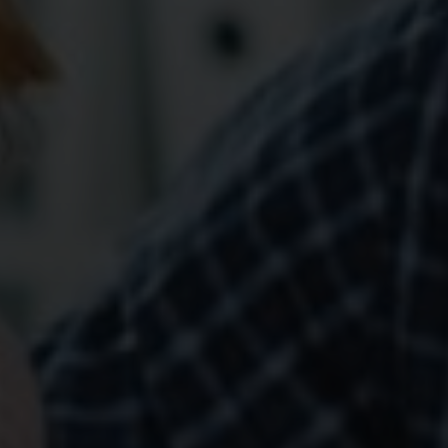
FONCTION
PUBLIQUE
PRÉJUDICE
CORPOREL
DROIT
DES
ÉTRANGERS
ET
DE
L’IMMIGRATION
DROIT
DE
L’URBANISME