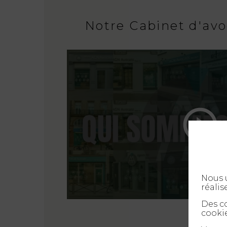
Notre Cabinet d'avo
Nous u
réalis
Des co
cookie