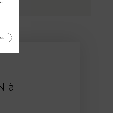
les
ges
N à
a