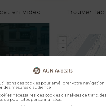
cat en Vidéo
Trouver fac
+
−
tilisons des cookies pour améliorer votre navigation 
er des mesures d'audience.
okies nécessaires, des cookies d'analyses de trafic, de
s de publicités personnalisées.