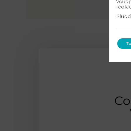
Vous p
régla
Plus 
To
Co