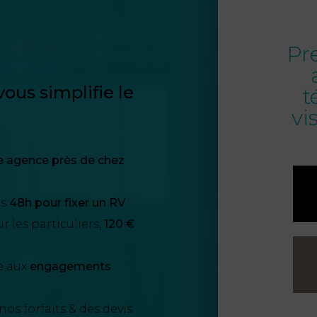
Pr
ous simplifie le
t
vi
e agence près de chez
us
48h pour fixer un RV
 les particuliers,
120 €
e aux
engagements
nos forfaits & des devis