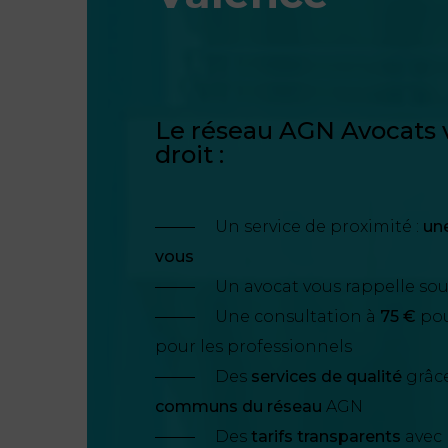
Le réseau AGN Avocats v
droit :
Un service de proximité :
un
vous
Un avocat vous rappelle so
Une consultation à
75 €
pour
pour les professionnels
Des
services de qualité
grâc
communs du réseau
AGN
Des
tarifs transparents
avec 