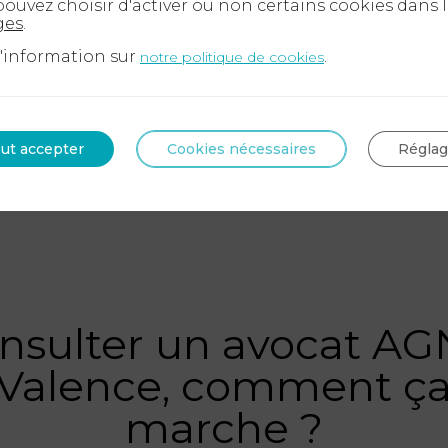
ouvez choisir d'activer ou non certains cookies dans 
ges
.
d'information sur
.
notre politique de cookies
ut accepter
Cookies nécessaires
Régla
nsulter un avocat AG
Valence, comment ç
marche ?