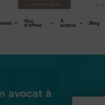
09 72 34 24 72
PAY
Plus
À
prises
Blog
d’offres
propos
n avocat à