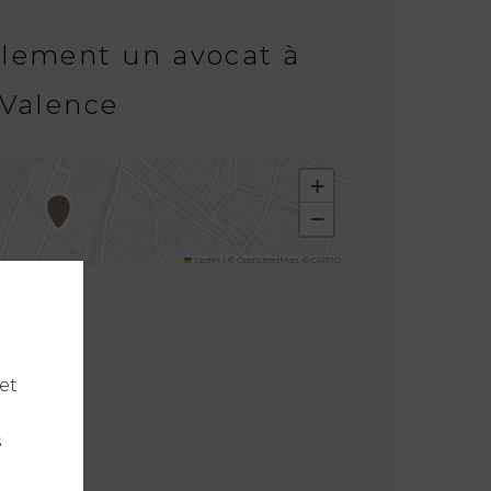
ilement un avocat à
Valence
+
−
Leaflet
|
©
OpenStreetMap
, ©
CARTO
et
s