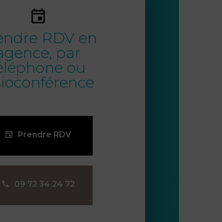
endre RDV en
agence, par
éléphone ou
sioconférence
Prendre RDV
09 72 34 24 72