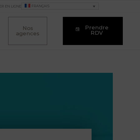
FRANÇAIS
ER EN LIGNE
Prendre
Nos
RDV
agences