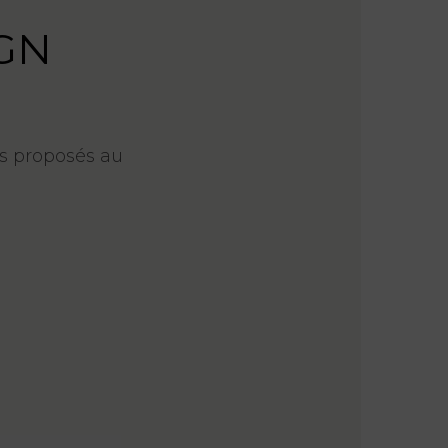
AGN
es proposés au