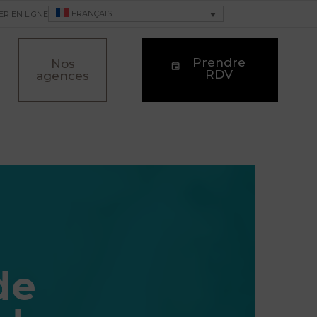
FRANÇAIS
ER EN LIGNE
Prendre
Nos
RDV
agences
de