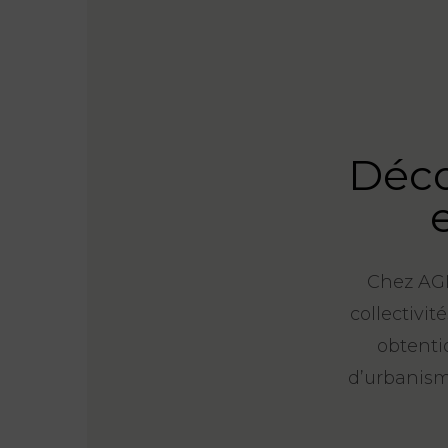
Déco
Chez AGN
collectivit
obtenti
d’urbanism