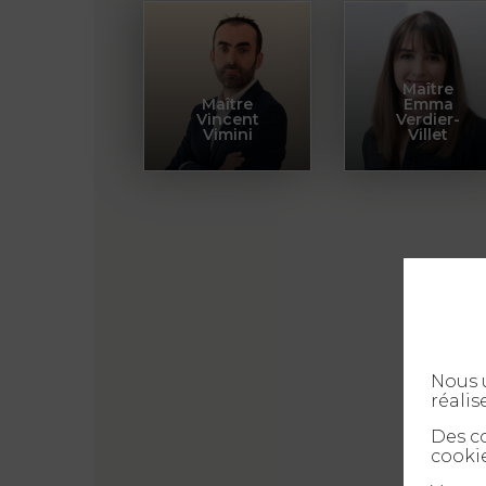
Maître
Maître
Emma
Vincent
Verdier-
Vimini
Villet
Nous u
réalis
Des co
cookie