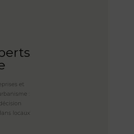
perts
e
prises et
’urbanisme :
décision
lans locaux