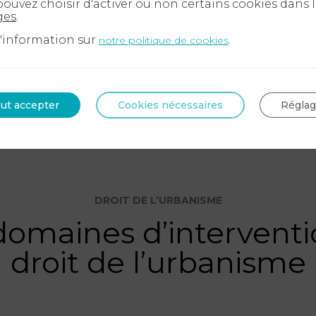
ouvez choisir d'activer ou non certains cookies dans 
ges
.
d'information sur
.
notre politique de cookies
ut accepter
Cookies nécessaires
Régla
DROIT DE L’URBANISME
domaines d’interventi
droit de l’urbanisme