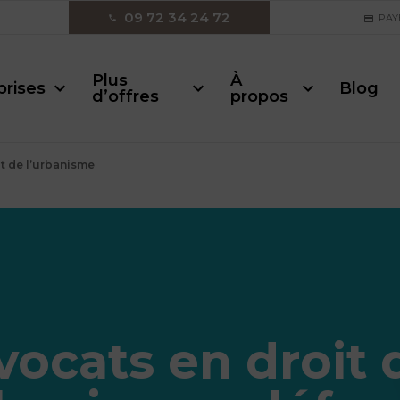
09 72 34 24 72
PAY
Plus
À
prises
Blog
d’offres
propos
t de l’urbanisme
vocats en droit 