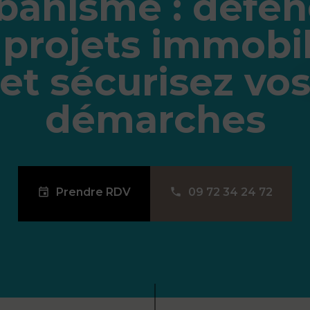
rbanisme : défe
 projets immobil
et sécurisez vo
démarches
Prendre RDV
09 72 34 24 72