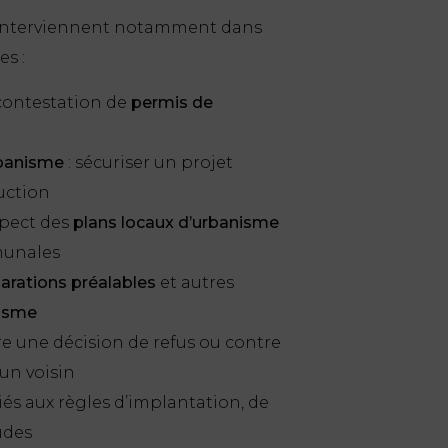
 interviennent notamment dans
es :
ontestation de
permis de
rbanisme
: sécuriser un projet
uction
spect des
plans locaux d’urbanisme
munales
arations préalables
et autres
nisme
e une décision de refus ou contre
un voisin
iés aux règles d’implantation, de
udes