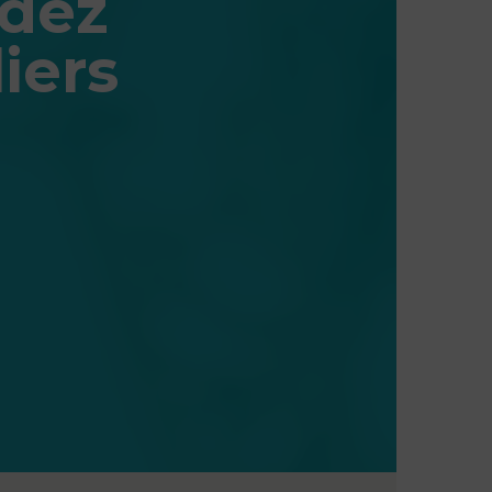
ndez
iers
s