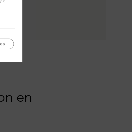
les
ges
on en