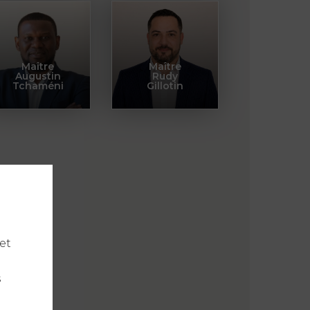
Maître
Maître
Augustin
Rudy
Tchaméni
Gillotin
et
s