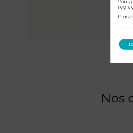
Vous p
régla
Plus 
To
Nos 