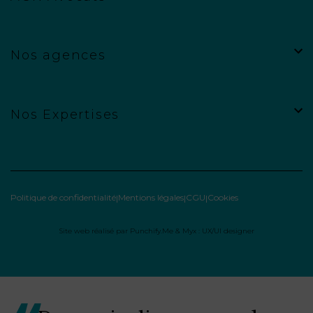
Nos agences
Nos Expertises
Politique de confidentialité
Mentions légales
CGU
Cookies
Site web réalisé par
Punchify.Me
&
Myx : UX/UI designer