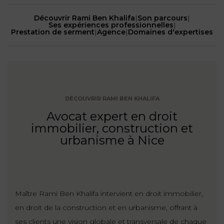
NOUS
DU
CONSOMMATION
CONNAÎTRE
Découvrir Rami Ben Khalifa
|
Son parcours
|
TRAVAIL
AGN
Ses expériences professionnelles
|
Prestation de serment
|
Agence
|
Domaines d'expertises
AVOCATS
EQUIPE
Nos
DROIT
agences
RESPONSABILITÉ
SERVICE
DIRIGEANTE
DES
& ASSURANCE
FRANCO-
AFFAIRES
REJOIGNEZ-
TURC
Prendre
NOUS
IMMOBILIER
RESPONSABILITÉ
RDV
START-
DÉCOUVRIR RAMI BEN KHALIFA
& ASSURANCE
UPS
CONTRATS &
Avocat expert en droit
CONSOMMATION
immobilier, construction et
RGPD
FISCALITÉ
09
urbanisme à Nice
72
/
34
DROIT
DONNÉES
24
IMMOBILIER
ADMINISTRATIF
72
PERSONNELLES
DROIT
SUCCESSION
DROIT
Maître Rami Ben Khalifa intervient en droit immobilier,
DU
ER EN LIGNE
DU
TRAVAIL
en droit de la construction et en urbanisme, offrant à
CALCULER
NUMÉRIQUE
ses clients une vision globale et transversale de chaque
VOS