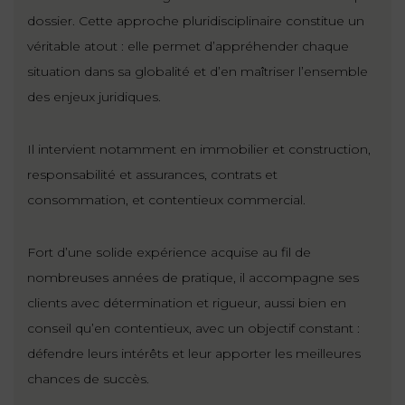
ET
DROITS
DROIT
dossier. Cette approche pluridisciplinaire constitue un
PROPRIÉTÉ
ADMINISTRATIF
véritable atout : elle permet d’appréhender chaque
INTELLECTUELLE
INDEMNITÉ DE
situation dans sa globalité et d’en maîtriser l’ensemble
LICENCIEMENT
des enjeux juridiques.
DISTRIBUTION
ENTREPRISES
PENSION
Il intervient notamment en immobilier et construction,
EN
ALIMENTAIRE
responsabilité et assurances, contrats et
DIFFICULTÉ
consommation, et contentieux commercial.
PERSONNES
PRESTATION
COMPENSATOIRE
PUBLIQUES
Fort d’une solide expérience acquise au fil de
nombreuses années de pratique, il accompagne ses
AGN
clients avec détermination et rigueur, aussi bien en
PRÉJUDICE
HAUSSMANN
CORPOREL
conseil qu’en contentieux, avec un objectif constant :
DROIT
défendre leurs intérêts et leur apporter les meilleures
DU
chances de succès.
TOURISME