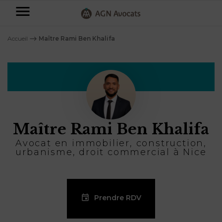
AGN
Avocats
Accueil
⟶
Maître Rami Ben Khalifa
-
Particuliers
Entreprises
NOS
DOMAINES
Maître Rami Ben Khalifa
DE
Plus
COMPÉTENCE
d’offres
NOS
Avocat en immobilier, construction,
DOMAINES
AFFAIRES
urbanisme, droit commercial à Nice
DE
FAMILIALES
COMPÉTENCE
À
AGN
CRÉATION
propos
FISCALITÉ
LEGAL
D’ENTREPRISES
Prendre RDV
PARTNERS
Blog
DROIT
DUBAÏ
CONTRATS &