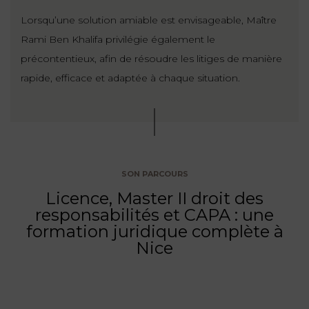
Lorsqu’une solution amiable est envisageable, Maître
FONCTION
Rami Ben Khalifa privilégie également le
PUBLIQUE
précontentieux, afin de résoudre les litiges de manière
PRÉJUDICE
rapide, efficace et adaptée à chaque situation.
CORPOREL
DROIT
DES
ÉTRANGERS
ET
SON PARCOURS
DE
Licence, Master II droit des
L’IMMIGRATION
responsabilités et CAPA : une
formation juridique complète à
DROIT
Nice
DE
L’URBANISME