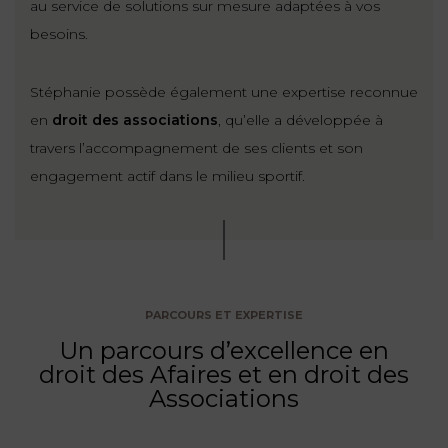
au service de solutions sur mesure adaptées à vos
ET
DROITS
DROIT
besoins.
PROPRIÉTÉ
ADMINISTRATIF
INTELLECTUELLE
INDEMNITÉ DE
LICENCIEMENT
Stéphanie possède également une expertise reconnue
DISTRIBUTION
en
droit des associations
, qu’elle a développée à
travers l’accompagnement de ses clients et son
ENTREPRISES
PENSION
engagement actif dans le milieu sportif.
EN
ALIMENTAIRE
DIFFICULTÉ
PERSONNES
PRESTATION
COMPENSATOIRE
PUBLIQUES
AGN
PARCOURS ET EXPERTISE
PRÉJUDICE
HAUSSMANN
Un parcours d’excellence en
CORPOREL
droit des Afaires et en droit des
DROIT
Associations
DU
TOURISME