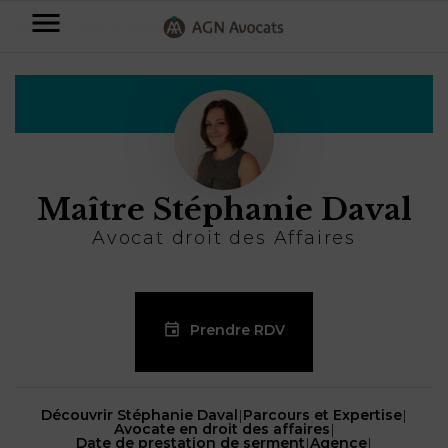
AGN
Accueil
⟶
Maître Stéphanie Daval
Avocats
-
Particuliers
Entreprises
Maître Stéphanie Daval
NOS
DOMAINES
Avocat droit des Affaires
DE
Plus
COMPÉTENCE
d’offres
NOS
DOMAINES
AFFAIRES
DE
FAMILIALES
Prendre RDV
COMPÉTENCE
À
AGN
CRÉATION
propos
FISCALITÉ
LEGAL
D’ENTREPRISES
Découvrir Stéphanie Daval
|
Parcours et Expertise
|
PARTNERS
Avocate en droit des affaires
|
Blog
DROIT
DUBAÏ
Date de prestation de serment
|
Agence
|
CONTRATS &