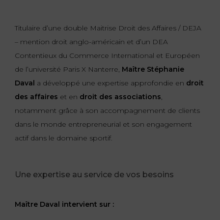
FONCTION
Titulaire d’une double Maitrise Droit des Affaires / DEJA
PUBLIQUE
– mention droit anglo-américain et d’un DEA
PRÉJUDICE
Contentieux du Commerce International et Européen
CORPOREL
de l’université Paris X Nanterre,
Maître Stéphanie
Daval
a développé une expertise approfondie en
droit
DROIT
DES
des affaires
et en
droit des associations
,
ÉTRANGERS
notamment grâce à son accompagnement de clients
ET
dans le monde entrepreneurial et son engagement
DE
actif dans le domaine sportif.
L’IMMIGRATION
DROIT
Une expertise au service de vos besoins
DE
L’URBANISME
Maître Daval intervient sur :