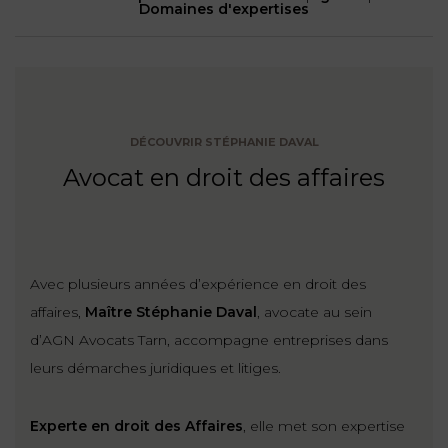
NOUS
Domaines d'expertises
DU
CONSOMMATION
CONNAÎTRE
TRAVAIL
AGN
AVOCATS
EQUIPE
Nos
DROIT
agences
RESPONSABILITÉ
SERVICE
DIRIGEANTE
DES
& ASSURANCE
FRANCO-
AFFAIRES
REJOIGNEZ-
DÉCOUVRIR STÉPHANIE DAVAL
TURC
Prendre
NOUS
IMMOBILIER
Avocat en droit des affaires
RESPONSABILITÉ
RDV
START-
& ASSURANCE
UPS
CONTRATS &
CONSOMMATION
RGPD
FISCALITÉ
09
72
/
Avec plusieurs années d’expérience en droit des
34
DROIT
DONNÉES
24
IMMOBILIER
affaires,
Maître Stéphanie Daval
, avocate au sein
ADMINISTRATIF
72
PERSONNELLES
d’AGN Avocats Tarn, accompagne entreprises dans
DROIT
leurs démarches juridiques et litiges.
SUCCESSION
DROIT
DU
ER EN LIGNE
DU
TRAVAIL
Experte en droit des Affaires
, elle met son expertise
CALCULER
NUMÉRIQUE
VOS