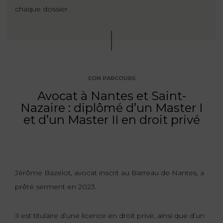
chaque dossier.
FONCTION
PUBLIQUE
PRÉJUDICE
CORPOREL
SON PARCOURS
DROIT
Avocat à Nantes et Saint-
DES
Nazaire : diplômé d’un Master I
ÉTRANGERS
et d’un Master II en droit privé
ET
DE
L’IMMIGRATION
DROIT
Jérôme Bazelot, avocat inscrit au Barreau de Nantes, a
DE
prêté serment en 2023.
L’URBANISME
Il est titulaire d’une licence en droit privé, ainsi que d’un