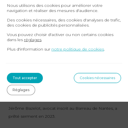
de conserver des connaissances juridiques actualisées.
Nous utilisons des cookies pour améliorer votre
navigation et réaliser des mesures d'audience.
Des cookies nécessaires, des cookies d'analyses de trafic,
Enfin, et après plusieurs années au sein du Cabinet
des cookies de publicités personnalisées.
AGN Avocats Nantes, il devient associé de la structure,
Vous pouvez choisir d'activer ou non certains cookies
accompagnant une clientèle variée dans leurs
dans les
réglages
.
problématiques juridiques.
Plus d'information sur
notre politique de cookies
.
Tout accepter
Cookies nécessaires
PRESTATION DE SERMENT
Réglages
Jérôme Bazelot, avocat inscrit au Barreau de Nantes, a
prêté serment en 2023.