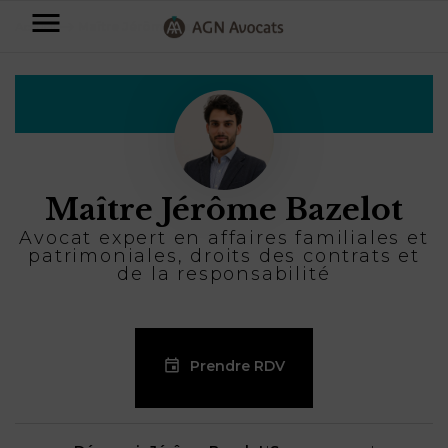
AGN
Accueil
⟶
Maître Jérôme Bazelot
Avocats
-
Particuliers
Entreprises
Maître Jérôme Bazelot
NOS
DOMAINES
Avocat expert en affaires familiales et
DE
patrimoniales, droits des contrats et
Plus
COMPÉTENCE
de la responsabilité
d’offres
NOS
DOMAINES
AFFAIRES
DE
FAMILIALES
COMPÉTENCE
À
AGN
Prendre RDV
CRÉATION
propos
FISCALITÉ
LEGAL
D’ENTREPRISES
PARTNERS
Blog
DROIT
DUBAÏ
CONTRATS &