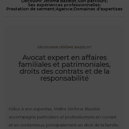
NOUS
Découvrir Jérôme Bazelot
|
Son parcours
|
DU
Ses expériences professionnelles
|
CONSOMMATION
CONNAÎTRE
Prestation de serment
|
Agence
|
Domaines d'expertises
TRAVAIL
AGN
AVOCATS
EQUIPE
Nos
DROIT
agences
RESPONSABILITÉ
SERVICE
DIRIGEANTE
DES
& ASSURANCE
FRANCO-
AFFAIRES
REJOIGNEZ-
TURC
DÉCOUVRIR JÉRÔME BAZELOT
Prendre
NOUS
IMMOBILIER
RESPONSABILITÉ
RDV
START-
Avocat expert en affaires
& ASSURANCE
UPS
familiales et patrimoniales,
CONTRATS &
droits des contrats et de la
CONSOMMATION
RGPD
FISCALITÉ
responsabilité
09
72
/
34
DROIT
DONNÉES
24
IMMOBILIER
ADMINISTRATIF
72
PERSONNELLES
DROIT
Grâce à son expertise, Maître Jérôme Bazelot
SUCCESSION
DROIT
DU
ER EN LIGNE
DU
accompagne particuliers et professionnels en conseil
TRAVAIL
CALCULER
NUMÉRIQUE
et en contentieux, principalement en droit de la famille,
VOS