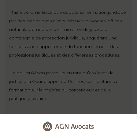
Maître Jérôme Bazelot a débuté sa formation juridique
par des stages dans divers cabinets d’avocats, offices
notariales, étude de commissaires de justice et
compagnie de protection juridique, acquérant une
connaissance approfondie du fonctionnement des
professions juridiques et des différentes procédures.
Il a poursuivi son parcours en tant qu’assistant de
justice à la Cour d’appel de Rennes, complétant sa
formation sur la maîtrise du contentieux et de la
pratique judiciaire.
Il a également enseigné en qualité de chargé de
travaux dirigés à l’Université de Nantes, mettant son
expérience au service des étudiants et lui permettant