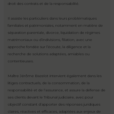
ET
droit des contrats et de la responsabilité.
DROITS
DROIT
PROPRIÉTÉ
ADMINISTRATIF
INTELLECTUELLE
INDEMNITÉ DE
Il assiste les particuliers dans leurs problématiques
LICENCIEMENT
familiales et patrimoniales, notamment en matière de
DISTRIBUTION
séparation parentale, divorce, liquidation de régimes
ENTREPRISES
matrimoniaux ou d’indivisions, filiation, avec une
PENSION
EN
ALIMENTAIRE
approche fondée sur l’écoute, la diligence et la
DIFFICULTÉ
recherche de solutions adaptées, amiables ou
contentieuses.
PERSONNES
PRESTATION
COMPENSATOIRE
PUBLIQUES
Maître Jérôme Bazelot intervient également dans les
AGN
litiges contractuels, de la consommation, de la
PRÉJUDICE
HAUSSMANN
responsabilité et de l’assurance, et assure la défense de
CORPOREL
ses clients devant le Tribunal judiciaire, avec pour
DROIT
objectif constant d’apporter des réponses juridiques
DU
TOURISME
claires, réactives et efficaces, adaptées aux enjeux de