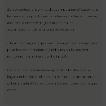
ET
DROITS
DROIT
PROPRIÉTÉ
Son expertise lui permet d’accompagner efficacement
ADMINISTRATIF
INTELLECTUELLE
les personnes publiques dans leurs problématiques, en
INDEMNITÉ DE
LICENCIEMENT
assurant la conformité juridique et en les
DISTRIBUTION
accompagnant dans la prise de décision.
ENTREPRISES
PENSION
EN
ALIMENTAIRE
Elle accompagne également les agents et entreprises
DIFFICULTÉ
pour les problématiques juridiques qu’ils peuvent
rencontrer en matière de droit public.
PERSONNES
PRESTATION
COMPENSATOIRE
PUBLIQUES
Grâce à une connaissance approfondie des enjeux
AGN
légaux et humains, elle est en mesure de proposer des
PRÉJUDICE
HAUSSMANN
solutions adaptées aux besoins spécifiques de chaque
CORPOREL
client.
DROIT
DU
TOURISME