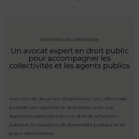
NOUS
DU
CONSOMMATION
CONNAÎTRE
TRAVAIL
AGN
AVOCATS
EQUIPE
Nos
DROIT
agences
RESPONSABILITÉ
SERVICE
DIRIGEANTE
DES
& ASSURANCE
FRANCO-
AFFAIRES
DÉCOUVRIR LÉA LAFFOURCADE
REJOIGNEZ-
TURC
Un avocat expert en droit public
Prendre
NOUS
IMMOBILIER
RESPONSABILITÉ
RDV
pour accompagner les
START-
& ASSURANCE
collectivités et les agents publics
UPS
CONTRATS &
CONSOMMATION
RGPD
FISCALITÉ
09
72
/
34
DROIT
DONNÉES
24
IMMOBILIER
Avec plus de douze ans d’expérience, Léa Laffourcade
ADMINISTRATIF
72
PERSONNELLES
possède une expertise en droit public, avec une
DROIT
appétence particulière pour le droit de la fonction
SUCCESSION
DROIT
DU
ER EN LIGNE
publique, les questions de domanialité publique et de
DU
TRAVAIL
police administrative.
CALCULER
NUMÉRIQUE
VOS