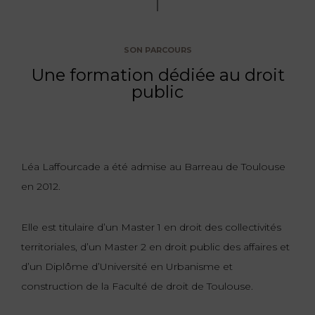
FONCTION
PUBLIQUE
SON PARCOURS
PRÉJUDICE
Une formation dédiée au droit
public
CORPOREL
DROIT
DES
ÉTRANGERS
Léa Laffourcade a été admise au Barreau de Toulouse
ET
en 2012.
DE
L’IMMIGRATION
Elle est titulaire d’un Master 1 en droit des collectivités
DROIT
territoriales, d’un Master 2 en droit public des affaires et
DE
d’un Diplôme d’Université en Urbanisme et
L’URBANISME
construction de la Faculté de droit de Toulouse.