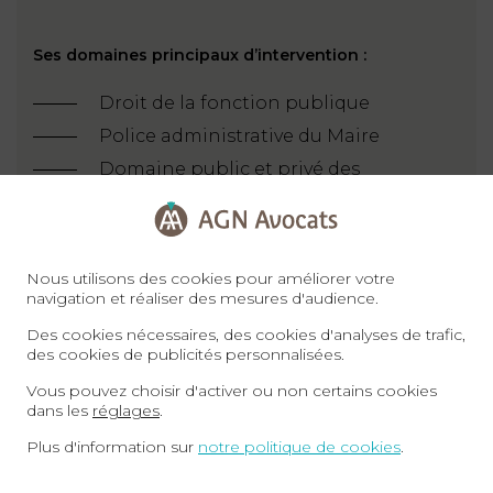
Ses domaines principaux d’intervention :
Droit de la fonction publique
Police administrative du Maire
Domaine public et privé des
personnes publiques
Contrats publics et privés
Responsabilité administrative
Nous utilisons des cookies pour améliorer votre
navigation et réaliser des mesures d'audience.
Fonctionnement des collectivités
publiques
Des cookies nécessaires, des cookies d'analyses de trafic,
des cookies de publicités personnalisées.
Droit électoral
Vous pouvez choisir d'activer ou non certains cookies
dans les
réglages
.
Plus d'information sur
notre politique de cookies
.