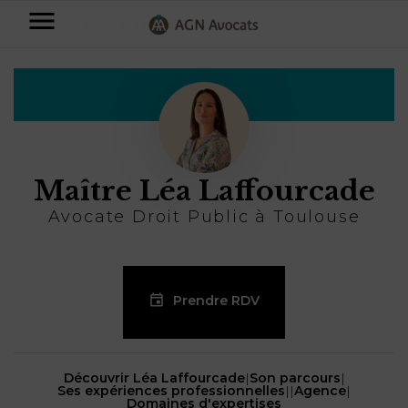
AGN
Accueil
⟶
Maître Léa Laffourcade
Avocats
-
Particuliers
Entreprises
Maître Léa Laffourcade
NOS
DOMAINES
Avocate Droit Public à Toulouse
DE
Plus
COMPÉTENCE
d’offres
NOS
DOMAINES
AFFAIRES
DE
FAMILIALES
Prendre RDV
COMPÉTENCE
À
AGN
CRÉATION
propos
FISCALITÉ
LEGAL
D’ENTREPRISES
Découvrir Léa Laffourcade
|
Son parcours
|
PARTNERS
Ses expériences professionnelles
|
|
Agence
|
Blog
DROIT
DUBAÏ
Domaines d'expertises
CONTRATS &