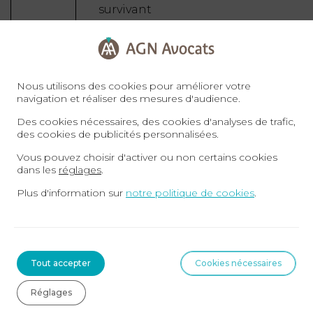
survivant
Débloquez les
fonds des assurances-vie
Facilitez les
Nous utilisons des cookies pour améliorer votre
échanges avec le notaire
navigation et réaliser des mesures d'audience.
et les autres héritiers pour
Des cookies nécessaires, des cookies d'analyses de trafic,
des cookies de publicités personnalisées.
parvenir à un accord
Évaluez les
Vous pouvez choisir d'activer ou non certains cookies
dans les
réglages
.
implications fiscales et
Plus d'information sur
notre politique de cookies
.
légales de la succession
Trouvez des
solutions aux conflits
opposant les membres de
Tout accepter
Cookies nécessaires
l’indivision
Réglages
Négociez un