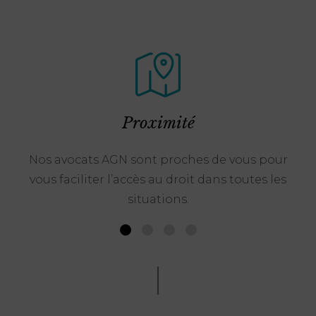
Proximité
Nos avocats AGN sont proches de vous pour
vous faciliter l’accès au droit dans toutes les
situations.
1
2
3
4