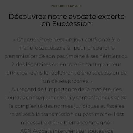
NOTRE EXPERTE
FONCTION
Découvrez notre avocate experte
PUBLIQUE
en Succession
PRÉJUDICE
CORPOREL
« Chaque citoyen est un jour confronté à la
matière successorale : pour préparer la
DROIT
transmission de son patrimoine à ses héritiers ou
DES
à des légataires ou encore en tant qu’acteur
ÉTRANGERS
principal dans le règlement d’une succession de
ET
l’un de ses proches. »
DE
Au regard de l’importance de la matière, des
L’IMMIGRATION
lourdes conséquences qui y sont attachées et de
DROIT
la complexité des normes juridiques et fiscales
DE
relatives à la transmission du patrimoine il est
L’URBANISME
nécessaire d’être bien accompagné !
AGN Avocats intervient sur toutes vos