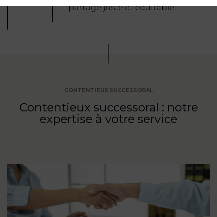
partage juste et équitable
CONTENTIEUX SUCCESSORAL
Contentieux successoral : notre
expertise à votre service