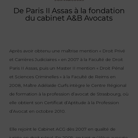
De Paris II Assas à la fondation
FONCTION
du cabinet A&B Avocats
PUBLIQUE
PRÉJUDICE
CORPOREL
Après avoir obtenu une maîtrise mention « Droit Privé
DROIT
et Carrières Judiciaires » en 2007 à la Faculté de Droit
DES
Paris II Assas, puis un Master II mention « Droit Pénal
ÉTRANGERS
et Sciences Criminelles » à la Faculté de Reims en
ET
2008, Maître Adélaïde Curfs intègre le Centre Régional
DE
L’IMMIGRATION
de formation à la profession d’avocat de Strasbourg, où
elle obtient son Certificat d’Aptitude à la Profession
DROIT
d’Avocat en octobre 2010.
DE
L’URBANISME
Elle rejoint le Cabinet ACG dès 2007 en qualité de
juriste en droit pénal. En 2009, en tant qu’élève avocate,