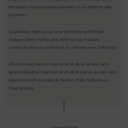
ET
DROITS
DROIT
familiales, les procédures pénales ou la défense des
PROPRIÉTÉ
ADMINISTRATIF
victimes.
INTELLECTUELLE
INDEMNITÉ DE
LICENCIEMENT
DISTRIBUTION
Sa pratique repose sur une conviction profonde :
chaque client mérite une défense sur mesure,
ENTREPRISES
PENSION
construite dans la confiance et orientée vers l’efficacité.
EN
ALIMENTAIRE
DIFFICULTÉ
Elle intervient désormais en droit de la famille, ainsi
PERSONNES
PRESTATION
qu’en préjudice corporel et en droit pénal, au sein des
COMPENSATOIRE
PUBLIQUES
agences AGN Avocats de Reims et de Châlons-en-
Champagne.
AGN
PRÉJUDICE
HAUSSMANN
CORPOREL
DROIT
DU
TOURISME
SON PARCOURS