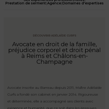
NOUS
DU
Prestation de serment
|
Agence
|
Domaines d'expertises
CONSOMMATION
CONNAÎTRE
TRAVAIL
AGN
AVOCATS
EQUIPE
Nos
DROIT
agences
RESPONSABILITÉ
SERVICE
DIRIGEANTE
DES
& ASSURANCE
FRANCO-
AFFAIRES
REJOIGNEZ-
TURC
DÉCOUVRIR ADÉLAÏDE CURFS
Prendre
NOUS
IMMOBILIER
Avocate en droit de la famille,
RESPONSABILITÉ
RDV
START-
préjudice corporel et droit pénal
& ASSURANCE
UPS
CONTRATS &
à Reims et Châlons-en-
CONSOMMATION
Champagne
RGPD
FISCALITÉ
09
72
/
34
DROIT
DONNÉES
24
IMMOBILIER
ADMINISTRATIF
72
PERSONNELLES
Avocate inscrite au Barreau depuis 2011, Maître Adélaïde
DROIT
SUCCESSION
DROIT
Curfs a fondé son cabinet en janvier 2014. Rigoureuse
DU
ER EN LIGNE
DU
TRAVAIL
et déterminée, elle a accompagné ses clients avec
CALCULER
NUMÉRIQUE
exigence et humanité, que ce soit dans les épreuves
VOS