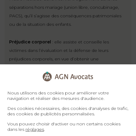
séparations hors mariage (union libre, concubinage,
PACS), qu’il s’agisse des conséquences patrimoniales
ou de la situation des enfants.
Préjudice corporel
: elle assiste et conseille les
victimes dans l’évaluation et la défense de leurs
préjudices corporels, en vue d’obtenir une
indemnisation juste et complète.
Maître Adélaïde Curfs défend les victimes d’accidents de
Nous utilisons des cookies pour améliorer votre
la route, d’agressions, de violences conjugales,
navigation et réaliser des mesures d'audience.
d’agressions sexuelles, de vols et de toute autre
Des cookies nécessaires, des cookies d'analyses de trafic,
infraction, qu’elles soient majeures ou mineures.
des cookies de publicités personnalisées.
Vous pouvez choisir d'activer ou non certains cookies
Elle assure un accompagnement complet, de la plainte
dans les
réglages
.