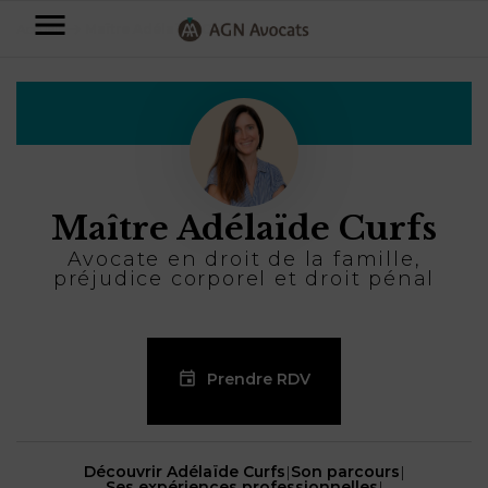
AGN
Accueil
⟶
Maître Adélaïde Curfs
Avocats
-
Particuliers
Entreprises
Maître Adélaïde Curfs
NOS
DOMAINES
Avocate en droit de la famille,
DE
préjudice corporel et droit pénal
Plus
COMPÉTENCE
d’offres
NOS
DOMAINES
AFFAIRES
DE
FAMILIALES
COMPÉTENCE
À
Prendre RDV
AGN
CRÉATION
propos
FISCALITÉ
LEGAL
D’ENTREPRISES
PARTNERS
Découvrir Adélaïde Curfs
|
Son parcours
|
Blog
DROIT
DUBAÏ
CONTRATS &
Ses expériences professionnelles
|