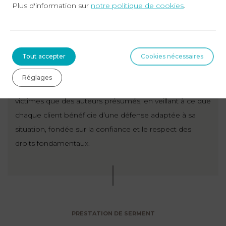
jusqu’à l’audience, incluant la réparation du préjudice
Plus d'information sur
notre politique de cookies
.
(liquidation, saisine du SARVI et de la CIVI) ainsi qu’une
prise en charge humaine de la victime et de sa famille,
afin que chaque parole soit entendue et reconnue.
Tout accepter
Cookies nécessaires
Droit pénal
: Maître Adélaïde Curfs intervient à tous les
Réglages
stades de la procédure, aussi bien aux côtés des
victimes que des auteurs présumés, en veillant à ce que
chaque client bénéficie d’une défense adaptée à sa
situation, fondée sur la confiance et le respect des
droits fondamentaux.
PRESTATION DE SERMENT