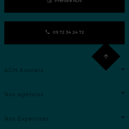
Prendre RDV
09 72 34 24 72
AGN Avocats
Nos agences
Nos Expertises