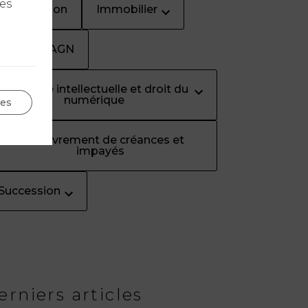
les
Immigration
Immobilier
Les Quiz AGN
Propriété intellectuelle et droit du
numérique
ges
Recouvrement de créances et
impayés
Succession
erniers articles