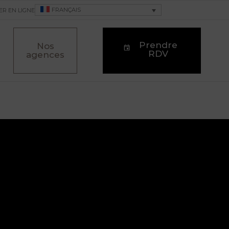
FRANÇAIS
ER EN LIGNE
Prendre
Nos
RDV
agences