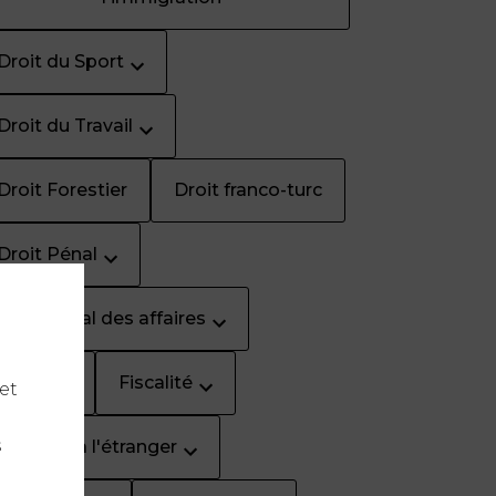
Droit du Sport
Droit du Travail
Droit Forestier
Droit franco-turc
Droit Pénal
Droit pénal des affaires
Dubaï
Fiscalité
et
s
Français à l'étranger