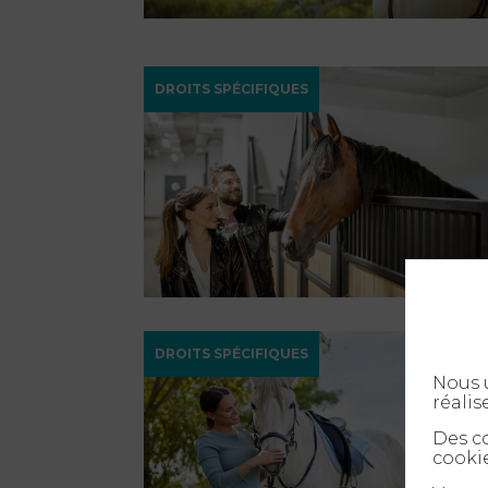
DROITS SPÉCIFIQUES
DROITS SPÉCIFIQUES
Nous u
réalis
Des co
cookie