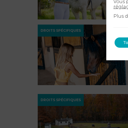
Vous p
régla
Plus 
DROITS SPÉCIFIQUES
To
DROITS SPÉCIFIQUES