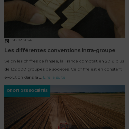
FONCTION
PUBLIQUE
PRÉJUDICE
CORPOREL
28-02-2024
DROIT
Les différentes conventions intra-groupe
DES
Selon les chiffres de l’Insee, la France comptait en 2018 plus
ÉTRANGERS
de 132.000 groupes de sociétés. Ce chiffre est en constant
ET
évolution dans la ...
Lire la suite
DE
L’IMMIGRATION
DROIT DES SOCIÉTÉS
DROIT
DE
L’URBANISME