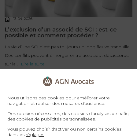
13-04-2026
L’exclusion d’un associé de SCI : est-ce
possible et comment procéder ?
La vie d’une SCI n’est pas toujours un long fleuve tranquille.
Des conflits peuvent émerger entre associés : désaccords
sur la ...
Lire la suite
DROIT DES SOCIÉTÉS
Nous utilisons des cookies pour améliorer votre
navigation et réaliser des mesures d'audience.
Des cookies nécessaires, des cookies d'analyses de trafic,
des cookies de publicités personnalisées.
Vous pouvez choisir d'activer ou non certains cookies
dans les
réglages
.