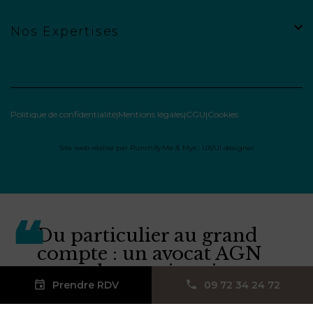
Nos Expertises
Politique de confidentialité
Mentions légales
CGU
Cookies
Site web réalisé par
Punchify.Me
&
Myx : UX/UI designer
Du particulier au grand
compte : un avocat AGN
pour chaque situation.
Prendre RDV
09 72 34 24 72