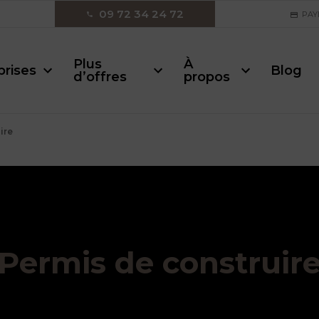
09 72 34 24 72
PAY
Plus
À
prises
Blog
d’offres
propos
ire
Permis de construir