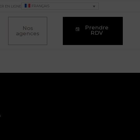
FRANÇAIS
ER EN LIGNE
Prendre
Nos
RDV
agences
e