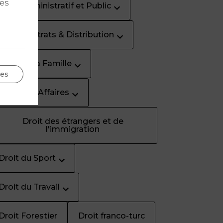
les
Droit Administratif et Public
Droit Contrats & Distribution
Droit de la Famille
ges
Droit des Affaires
Droit des étrangers et de
l'immigration
Droit du Sport
Droit du Travail
Droit Forestier
Droit franco-turc