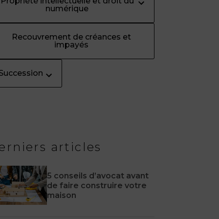
Propriété intellectuelle et droit du
numérique
Recouvrement de créances et
impayés
Succession
erniers articles
5 conseils d’avocat avant
de faire construire votre
maison