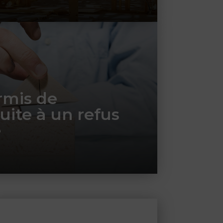
rmis de
uite à un refus
e