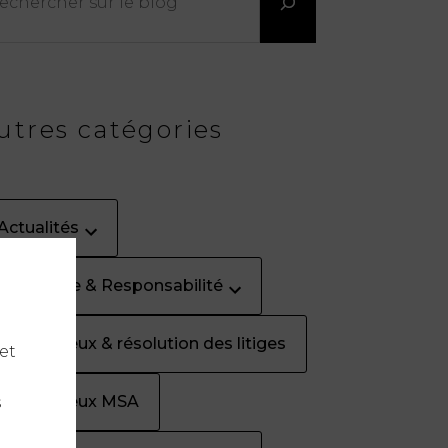
utres catégories
Actualités
Assurance & Responsabilité
Contentieux & résolution des litiges
et
Contentieux MSA
s