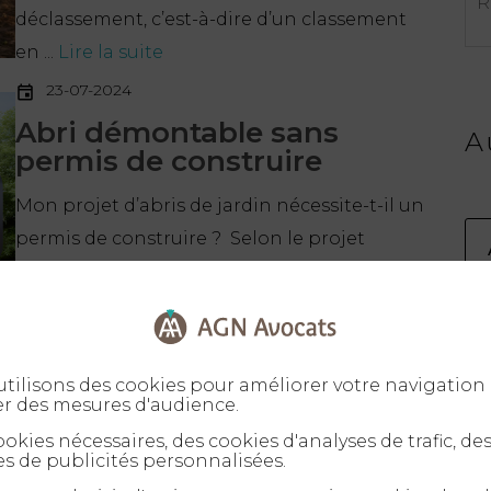
déclassement, c’est-à-dire d’un classement
en ...
Lire la suite
23-07-2024
Abri démontable sans
A
permis de construire
Mon projet d’abris de jardin nécessite-t-il un
permis de construire ? Selon le projet
d’urbanisme que vous envisagez
d’entreprendre, il ...
Lire la suite
tilisons des cookies pour améliorer votre navigation 
cents
er des mesures d'audience.
okies nécessaires, des cookies d'analyses de trafic, de
s de publicités personnalisées.