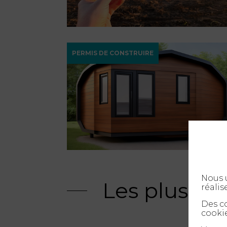
PERMIS DE CONSTRUIRE
Nous u
Les plus ré
réalis
Des co
cookie