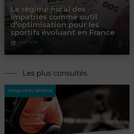
ET
DROITS
DROIT
Le régime fiscal des
PROPRIÉTÉ
ADMINISTRATIF
impatriés comme outil
INTELLECTUELLE
INDEMNITÉ DE
d’optimisation pour les
LICENCIEMENT
sportifs évoluant en France
DISTRIBUTION
05-07-2023
ENTREPRISES
PENSION
EN
ALIMENTAIRE
DIFFICULTÉ
Les plus consultés
PERSONNES
PRESTATION
COMPENSATOIRE
PUBLIQUES
FISCALITÉ DU SPORTIF
AGN
PRÉJUDICE
HAUSSMANN
CORPOREL
DROIT
DU
TOURISME