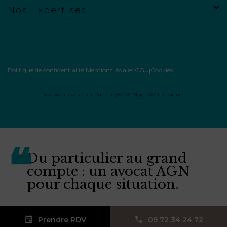
Nos Expertises
Politique de confidentialité
Mentions légales
CGU
Cookies
Site web réalisé par
Punchify.Me
&
Myx : UX/UI designer
Du particulier au grand
compte : un avocat AGN
pour chaque situation.
Prendre RDV
09 72 34 24 72