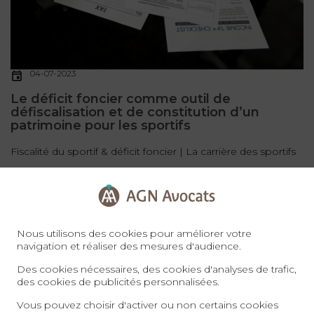
04-07-2023
Le déficit foncier comme outil de
défiscalisation et de constitution d’un
patrimoine pour les sportifs
Fiscalité du sportif & déficit foncier | La carrière des sportifs
a généralement une durée relativement courte. En
moyenne, une ...
Lire la suite
FISCALITÉ DU SPORTIF
Nous utilisons des cookies pour améliorer votre
navigation et réaliser des mesures d'audience.
Des cookies nécessaires, des cookies d'analyses de trafic,
des cookies de publicités personnalisées.
Vous pouvez choisir d'activer ou non certains cookies