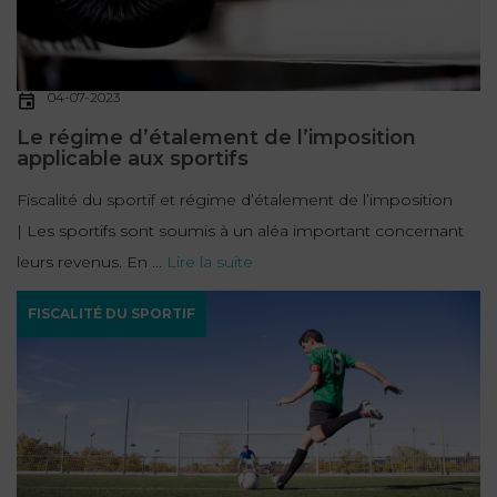
FONCTION
PUBLIQUE
04-07-2023
PRÉJUDICE
Le régime d’étalement de l’imposition
CORPOREL
applicable aux sportifs
DROIT
Fiscalité du sportif et régime d’étalement de l’imposition
DES
| Les sportifs sont soumis à un aléa important concernant
ÉTRANGERS
leurs revenus. En ...
Lire la suite
ET
DE
FISCALITÉ DU SPORTIF
L’IMMIGRATION
DROIT
DE
L’URBANISME