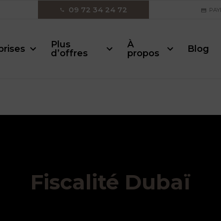
09 72 34 24 72
PAY
Plus
À
prises
Blog
d’offres
propos
Fiscalité Dubaï