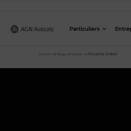
Particuliers
Entre
AGN
Avocats
Accueil
⟶
Blog
⟶
Dubaï
⟶
Fiscalité Dubaï
-