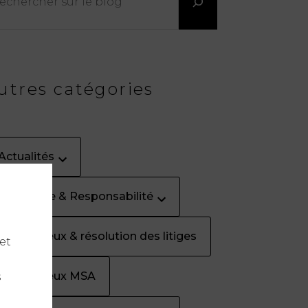
utres catégories
Actualités
Assurance & Responsabilité
Contentieux & résolution des litiges
et
Contentieux MSA
s