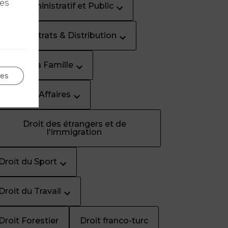
les
Droit Administratif et Public
Droit Contrats & Distribution
Droit de la Famille
ges
Droit des Affaires
Droit des étrangers et de
l'immigration
Droit du Sport
Droit du Travail
Droit Forestier
Droit franco-turc