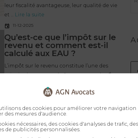
leur fiscalité avantageuse, leur qualité de vie
et ...
Lire la suite
11-12-2025
Qu’est-ce que l’impôt sur le
A
revenu et comment est-il
calculé aux EAU ?
L’impôt sur le revenu constitue l’une des
principales sources de financement des États
modernes. Pourtant, aux Émirats arabes unis,
la ...
Lire la suite
tilisons des cookies pour améliorer votre navigation 
er des mesures d'audience.
cents
okies nécessaires, des cookies d'analyses de trafic, de
s de publicités personnalisées.