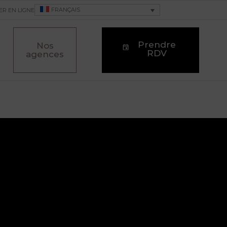
FRANÇAIS
ER EN LIGNE
Prendre
Nos
RDV
agences