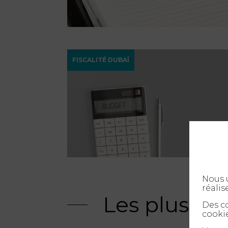
FISCALITÉ DUBAÏ
Nous u
réalis
Les plus ré
Des co
cookie