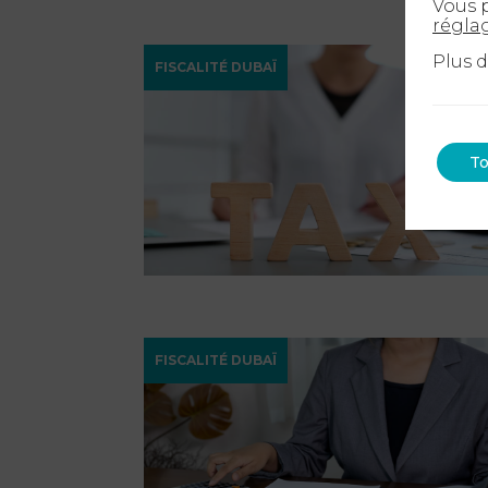
Vous p
régla
Plus 
FISCALITÉ DUBAÏ
To
FISCALITÉ DUBAÏ