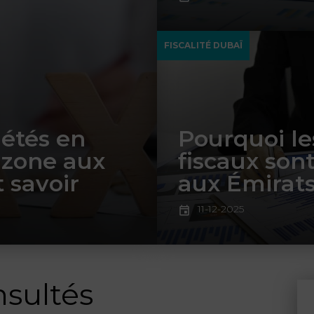
FISCALITÉ DUBAÏ
iétés en
Pourquoi l
 zone aux
fiscaux son
t savoir
aux Émirats
11-12-2025
nsultés