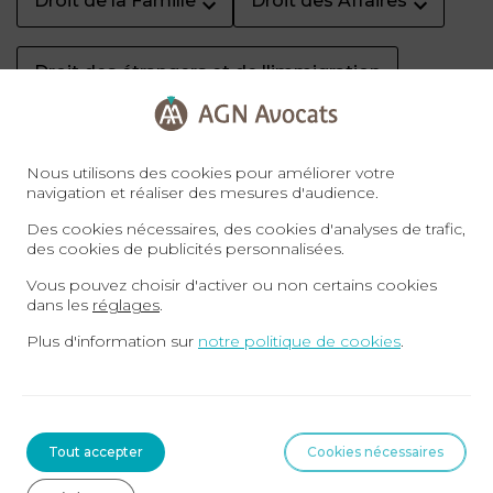
Droit de la Famille
Droit des Affaires
Droit des étrangers et de l'immigration
Droit du Sport
Droit du Travail
Nous utilisons des cookies pour améliorer votre
navigation et réaliser des mesures d'audience.
Droit Forestier
Droit franco-turc
Des cookies nécessaires, des cookies d'analyses de trafic,
des cookies de publicités personnalisées.
Vous pouvez choisir d'activer ou non certains cookies
Droit Pénal
Droits spécifiques
dans les
réglages
.
Plus d'information sur
notre politique de cookies
.
Dubaï
Fiscalité
Français à l'étranger
Immigration
Tout accepter
Cookies nécessaires