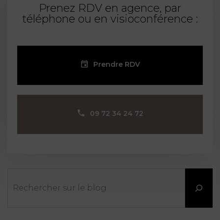
Prenez RDV en agence, par
FONCTION
téléphone ou en visioconférence :
PUBLIQUE
PRÉJUDICE
CORPOREL
Prendre RDV
DROIT
DES
ÉTRANGERS
09 72 34 24 72
ET
DE
L’IMMIGRATION
DROIT
Rechercher
DE
L’URBANISME