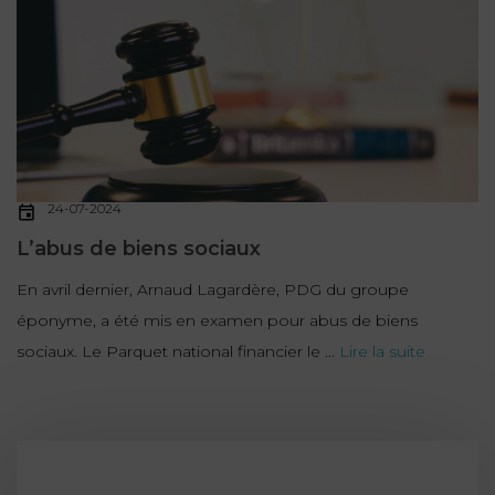
ET
DROITS
DROIT
PROPRIÉTÉ
ADMINISTRATIF
INTELLECTUELLE
INDEMNITÉ DE
LICENCIEMENT
DISTRIBUTION
ENTREPRISES
PENSION
EN
ALIMENTAIRE
24-07-2024
DIFFICULTÉ
L’abus de biens sociaux
PERSONNES
PRESTATION
En avril dernier, Arnaud Lagardère, PDG du groupe
COMPENSATOIRE
PUBLIQUES
éponyme, a été mis en examen pour abus de biens
AGN
sociaux. Le Parquet national financier le ...
Lire la suite
PRÉJUDICE
HAUSSMANN
CORPOREL
DROIT
DU
TOURISME