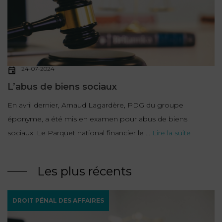
NOUS
DU
CONSOMMATION
CONNAÎTRE
TRAVAIL
AGN
AVOCATS
EQUIPE
Nos
DROIT
agences
RESPONSABILITÉ
SERVICE
DIRIGEANTE
DES
& ASSURANCE
FRANCO-
AFFAIRES
24-07-2024
REJOIGNEZ-
TURC
Prendre
NOUS
IMMOBILIER
L’abus de biens sociaux
RESPONSABILITÉ
RDV
START-
& ASSURANCE
En avril dernier, Arnaud Lagardère, PDG du groupe
UPS
CONTRATS &
éponyme, a été mis en examen pour abus de biens
CONSOMMATION
RGPD
FISCALITÉ
sociaux. Le Parquet national financier le ...
09
Lire la suite
72
/
34
DROIT
DONNÉES
24
IMMOBILIER
ADMINISTRATIF
72
PERSONNELLES
Les plus récents
DROIT
SUCCESSION
DROIT
DU
ER EN LIGNE
DROIT PÉNAL DES AFFAIRES
DU
TRAVAIL
CALCULER
NUMÉRIQUE
VOS