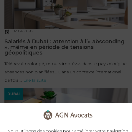
02-04-2026
Salariés à Dubaï : attention à l’« absconding
», même en période de tensions
géopolitiques
Télétravail prolongé, retours imprévus dans le pays d’origine,
absences non planifiées… Dans un contexte international
parfois ...
Lire la suite
DUBAÏ
Nous utilisons des cookies pour améliorer votre navigation