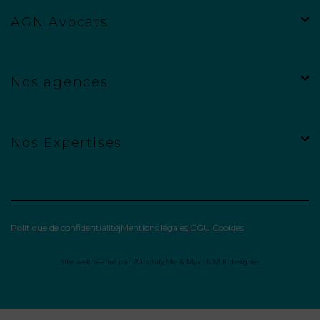
AGN Avocats
Nos agences
Nos Expertises
Politique de confidentialité
Mentions légales
CGU
Cookies
Site web réalisé par
Punchify.Me
&
Myx : UX/UI designer