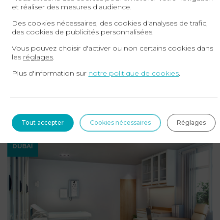
et réaliser des mesures d'audience.
Des cookies nécessaires, des cookies d'analyses de trafic,
des cookies de publicités personnalisées.
Vous pouvez choisir d'activer ou non certains cookies dans
02-04-2026
les
réglages
.
Les 5 erreurs juridiques les plus fréquentes
Plus d'information sur
notre politique de cookies
.
des médecins aux Émirats arabes unis
Les Émirats arabes unis attirent chaque année des
centaines de professionnels de santé internationaux.
Pourtant, beaucoup de praticiens ...
Tout accepter
Cookies nécessaires
Lire la suite
Réglages
DUBAÏ