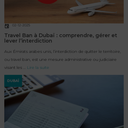
FONCTION
PUBLIQUE
02-12-2025
PRÉJUDICE
Travel Ban à Dubaï : comprendre, gérer et
CORPOREL
lever l’interdiction
DROIT
Aux Émirats arabes unis, l’interdiction de quitter le territoire,
DES
ou travel ban, est une mesure administrative ou judiciaire
ÉTRANGERS
visant les ...
Lire la suite
ET
DE
DUBAÏ
L’IMMIGRATION
DROIT
DE
L’URBANISME