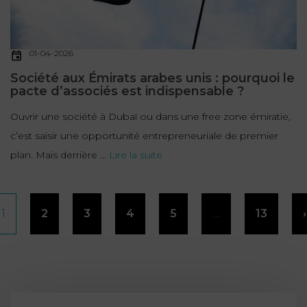
01-04-2026
Société aux Émirats arabes unis : pourquoi le
pacte d’associés est indispensable ?
Ouvrir une société à Dubaï ou dans une free zone émiratie,
c’est saisir une opportunité entrepreneuriale de premier
plan. Mais derrière ...
Lire la suite
Pagination
1
2
3
4
5
…
13
›
des
publications