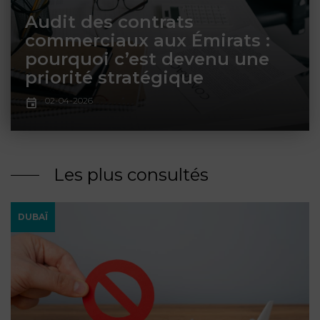
ET
DROITS
DROIT
Audit des contrats
PROPRIÉTÉ
ADMINISTRATIF
commerciaux aux Émirats :
INTELLECTUELLE
INDEMNITÉ DE
pourquoi c’est devenu une
LICENCIEMENT
priorité stratégique
DISTRIBUTION
02-04-2026
ENTREPRISES
PENSION
EN
ALIMENTAIRE
DIFFICULTÉ
Les plus consultés
PERSONNES
PRESTATION
COMPENSATOIRE
PUBLIQUES
DUBAÏ
AGN
PRÉJUDICE
HAUSSMANN
CORPOREL
DROIT
DU
TOURISME