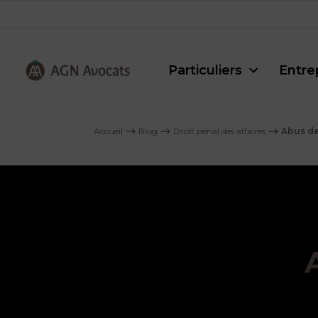
Particuliers
Entre
AGN
Avocats
Accueil
⟶
Blog
⟶
Droit pénal des affaires
⟶
Abus de
-