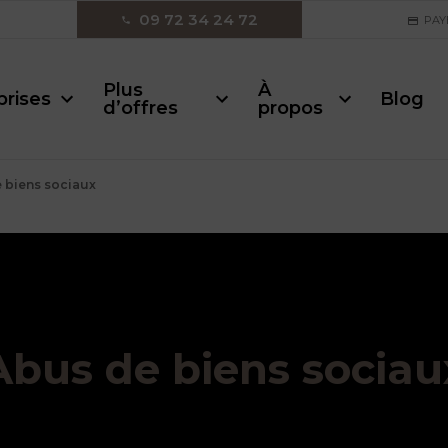
09 72 34 24 72
PAY
Plus
À
prises
Blog
d’offres
propos
 biens sociaux
Abus de biens sociau