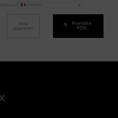
FRANÇAIS
ER EN LIGNE
Prendre
Nos
RDV
agences
x