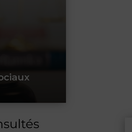
ociaux
nsultés