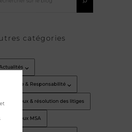
utres catégories
Actualités
Assurance & Responsabilité
Contentieux & résolution des litiges
et
Contentieux MSA
s