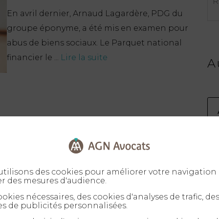
En avril dernier, Arnaud Lagardère, PDG du
groupe éponyme, a été mis en examen pour
abus de biens sociaux. Le Parquet national
financier le ...
Lire la suite
A
tilisons des cookies pour améliorer votre navigation 
er des mesures d'audience.
okies nécessaires, des cookies d'analyses de trafic, de
s de publicités personnalisées.