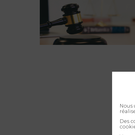
Nous u
réalis
Des co
cookie