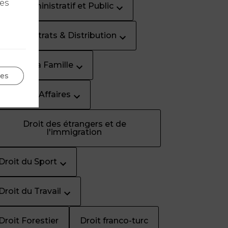
les
Droit Administratif et Public
Droit Contrats & Distribution
Droit de la Famille
ges
Droit des Affaires
Droit des étrangers et de
l'immigration
Droit du Sport
Droit du Travail
Droit Forestier
Droit franco-turc