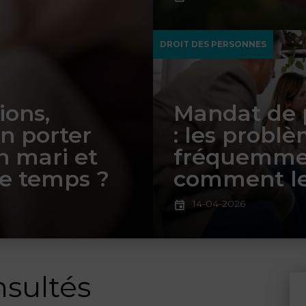
DROIT DES PERSONNES
ions,
Mandat de p
n porter
: les probl
n mari et
fréquemmen
e temps ?
comment le
14-04-2026
nsultés