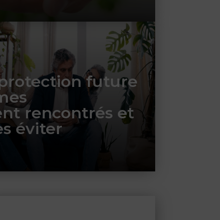
rotection future
èmes
t rencontrés et
s éviter