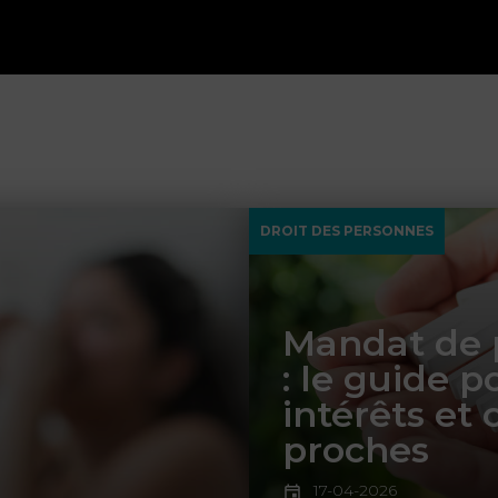
DROIT DES PERSONNES
Mandat de p
: le guide 
intérêts et
proches
17-04-2026