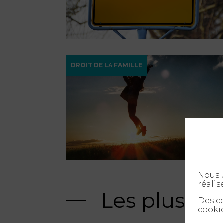
DROIT DE LA FAMILLE
Nous u
réalis
Les plus ré
Des co
cookie