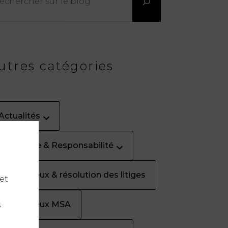
utres catégories
Actualités
Assurance & Responsabilité
Contentieux & résolution des litiges
et
Contentieux MSA
s