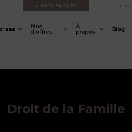
09 72 34 24 72
PAY
Plus
À
prises
Blog
d’offres
propos
Droit de la Famille