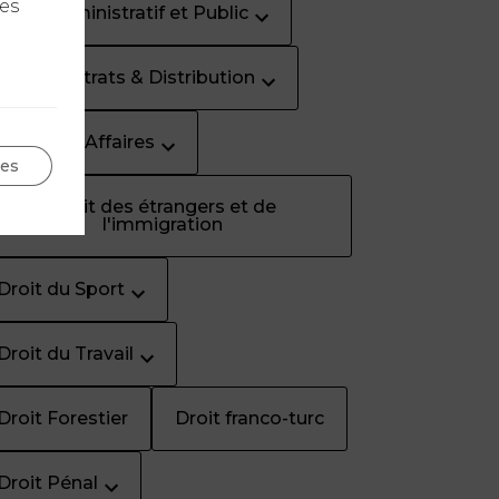
les
Droit Administratif et Public
Droit Contrats & Distribution
Droit des Affaires
ges
Droit des étrangers et de
l'immigration
Droit du Sport
Droit du Travail
Droit Forestier
Droit franco-turc
Droit Pénal