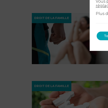
Vous p
régla
Plus 
DROIT DE LA FAMILLE
To
DROIT DE LA FAMILLE