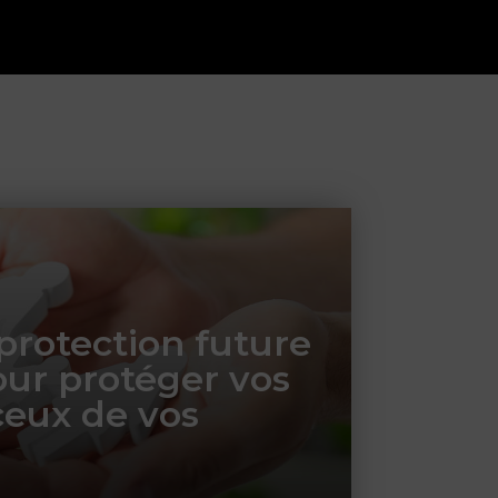
rotection future
pour protéger vos
 ceux de vos