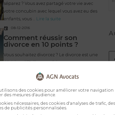
séparez ? Vous avez partagé votre vie avec
votre concubin avec lequel vous avez eu des
enfants, vous ...
Lire la suite
08-12-2016
A
Comment réussir son
divorce en 10 points ?
Vous souhaitez divorcez ? Le divorce est une
décision difficile, pour éviter que cet
événement soit trop traumatisant pour vous
et vos ...
Lire la suite
tilisons des cookies pour améliorer votre navigation 
er des mesures d'audience.
cents
okies nécessaires, des cookies d'analyses de trafic, de
s de publicités personnalisées.