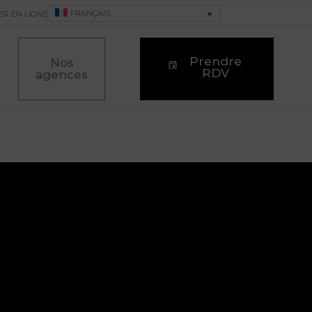
FRANÇAIS
ER EN LIGNE
Prendre
Nos
RDV
agences