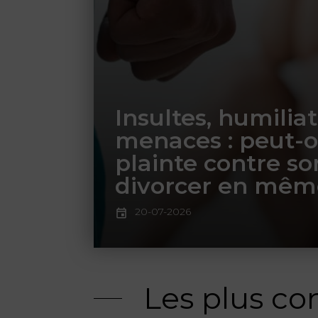
Insultes, humiliat
menaces : peut-o
plainte contre so
divorcer en mêm
20-07-2026
Les plus co