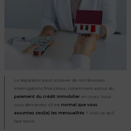
NOUS
DU
CONSOMMATION
CONNAÎTRE
TRAVAIL
AGN
AVOCATS
EQUIPE
Nos
DROIT
agences
RESPONSABILITÉ
SERVICE
DIRIGEANTE
DES
& ASSURANCE
FRANCO-
AFFAIRES
REJOIGNEZ-
TURC
Prendre
NOUS
IMMOBILIER
RESPONSABILITÉ
RDV
START-
& ASSURANCE
UPS
CONTRATS &
CONSOMMATION
RGPD
FISCALITÉ
09
La séparation peut soulever de nombreuses
72
/
34
DROIT
interrogations financières, notamment autour du
DONNÉES
24
IMMOBILIER
ADMINISTRATIF
72
paiement du crédit immobilier
en cours. Vous
PERSONNELLES
vous demandez s’il est
normal que vous
DROIT
SUCCESSION
DROIT
assumiez seul(e) les mensualités
? Voici ce qu’il
DU
ER EN LIGNE
DU
TRAVAIL
faut savoir.
CALCULER
NUMÉRIQUE
VOS