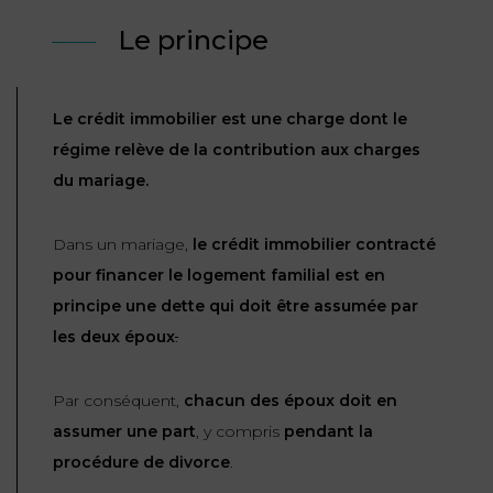
ET
DROITS
DROIT
Le principe
PROPRIÉTÉ
ADMINISTRATIF
INTELLECTUELLE
INDEMNITÉ DE
LICENCIEMENT
DISTRIBUTION
Le crédit immobilier est une charge dont le
régime relève de la contribution aux charges
ENTREPRISES
PENSION
du mariage.
EN
ALIMENTAIRE
DIFFICULTÉ
Dans un mariage,
le crédit immobilier contracté
PERSONNES
PRESTATION
pour financer le logement familial est en
COMPENSATOIRE
PUBLIQUES
principe une dette qui doit être assumée par
les deux époux
.
AGN
PRÉJUDICE
HAUSSMANN
CORPOREL
Par conséquent,
chacun des époux doit en
DROIT
assumer une part
, y compris
pendant la
DU
procédure de divorce
.
TOURISME