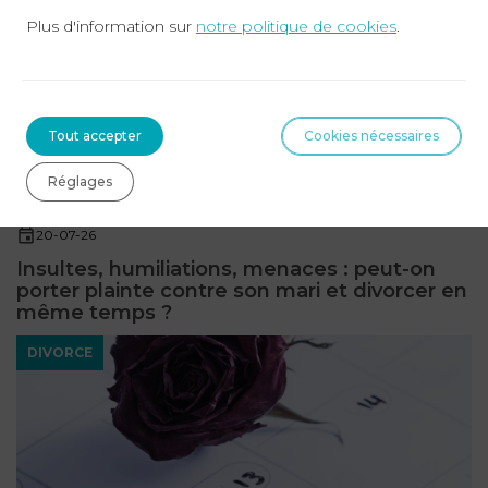
Plus d'information sur
notre politique de cookies
.
Tout accepter
Cookies nécessaires
Réglages
20-07-26
Insultes, humiliations, menaces : peut-on
porter plainte contre son mari et divorcer en
même temps ?
DIVORCE