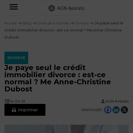
AGN
Avocats
Accueil
⟶
Blog
⟶
Droit de la Famille
⟶
Divorce
⟶
Je paye seul le
-
crédit immobilier divorce : est-ce normal ? Me Anne-Christine
Dubost
Particuliers
Entreprises
DIVORCE
NOS
Je paye seul le crédit
DOMAINES
immobilier divorce : est-ce
DE
Plus
normal ? Me Anne-Christine
COMPÉTENCE
d’offres
NOS
Dubost
DOMAINES
AFFAIRES
DE
FAMILIALES
COMPÉTENCE
14-04-25
AGN Avocats
À
AGN
CRÉATION
Imprimer
propos
PARTAGER :
FISCALITÉ
LEGAL
D’ENTREPRISES
PARTNERS
Blog
DROIT
DUBAÏ
CONTRATS &