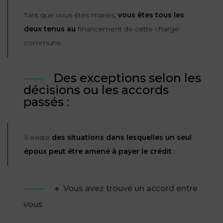
Tant que vous êtes mariés,
vous êtes tous les
FONCTION
deux tenus au
financement de cette charge
PUBLIQUE
commune.
PRÉJUDICE
CORPOREL
Des exceptions selon les
DROIT
décisions ou les accords
DES
passés :
ÉTRANGERS
ET
Il existe
des situations dans lesquelles un seul
DE
époux peut être amené à payer le crédit
:
L’IMMIGRATION
DROIT
DE
🔸 Vous avez trouvé un accord entre
L’URBANISME
vous