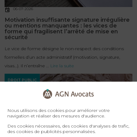
06-07-2026
Motivation insuffisante signature irrégulière
ou mentions manquantes : les vices de
forme qui fragilisent l’arrêté de mise en
sécurité
Le vice de forme désigne le non-respect des conditions
formelles d’un acte administratif (motivation, signature,
visas…). Il n’entraîne ...
Lire la suite
DROIT PUBLIC
Nous utilisons des cookies pour améliorer votre
navigation et réaliser des mesures d'audience.
Des cookies nécessaires, des cookies d'analyses de trafic,
des cookies de publicités personnalisées.