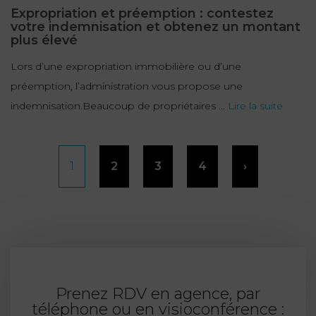
Expropriation et préemption : contestez
votre indemnisation et obtenez un montant
plus élevé
Lors d’une expropriation immobilière ou d’une
préemption, l’administration vous propose une
indemnisation.Beaucoup de propriétaires ...
Lire la suite
Pagination
1
2
3
4
›
des
publications
Prenez RDV en agence, par
téléphone ou en visioconférence :