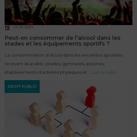
FONCTION
PUBLIQUE
22-05-2024
PRÉJUDICE
Peut-on consommer de l’alcool dans les
CORPOREL
stades et les équipements sportifs ?
DROIT
La consommation d’alcool dans les enceintes sportives
DES
recevant du public (stades, gymnases, piscines,
ÉTRANGERS
établissements d’activités physiques et ...
Lire la suite
ET
DE
DROIT PUBLIC
L’IMMIGRATION
DROIT
DE
L’URBANISME