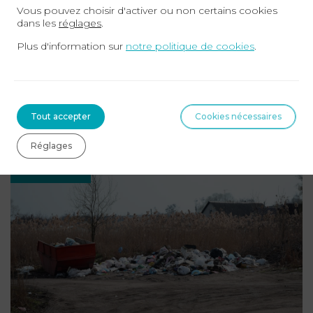
Vous pouvez choisir d'activer ou non certains cookies
dans les
réglages
.
06-07-2026
Plus d'information sur
notre politique de cookies
.
La responsabilité de la commune en
matière d’immeubles menaçant ruine
L’obligation du maire d’intervenir en présence d’un péril La
police spéciale des immeubles menaçant ruine est régie
Tout accepter
Cookies nécessaires
par les dispositions ...
Lire la suite
Réglages
DROIT PUBLIC