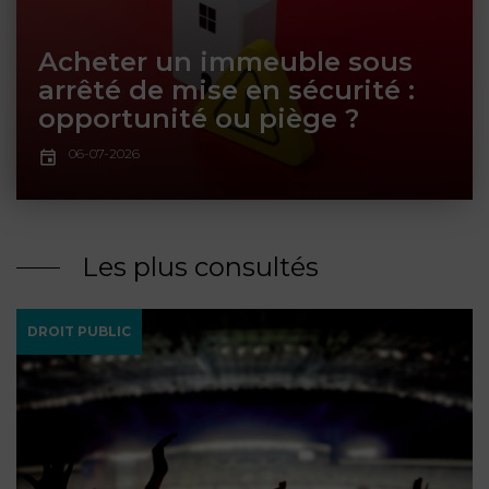
ET
DROITS
DROIT
PROPRIÉTÉ
ADMINISTRATIF
Acheter un immeuble sous
INTELLECTUELLE
INDEMNITÉ DE
arrêté de mise en sécurité :
LICENCIEMENT
opportunité ou piège ?
DISTRIBUTION
06-07-2026
ENTREPRISES
PENSION
EN
ALIMENTAIRE
DIFFICULTÉ
Les plus consultés
PERSONNES
PRESTATION
COMPENSATOIRE
PUBLIQUES
DROIT PUBLIC
AGN
PRÉJUDICE
HAUSSMANN
CORPOREL
DROIT
DU
TOURISME