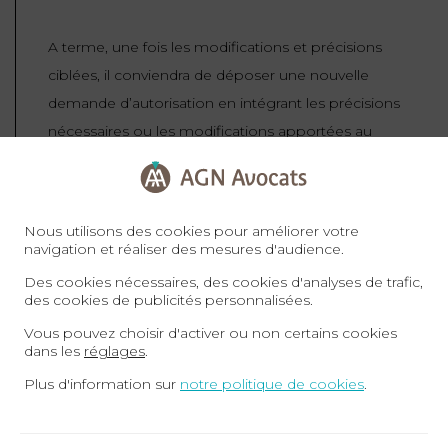
A terme, une fois les modifications et précisions
ciblées, il conviendra de déposer une nouvelle
demande d’autorisation en intégrant les précisions
nécessaires ou les modifications apportées au
projet initial.
Cette nouvelle demande aboutira à une nouvelle
Nous utilisons des cookies pour améliorer votre
décision du Maire.
navigation et réaliser des mesures d'audience.
Des cookies nécessaires, des cookies d'analyses de trafic,
des cookies de publicités personnalisées.
Contester l’arrêté de refus
Vous pouvez choisir d'activer ou non certains cookies
dans les
réglages
.
L’autre option consiste à contester l’arrêté de
Plus d'information sur
notre politique de cookies
.
refus en raison de son illégalité.