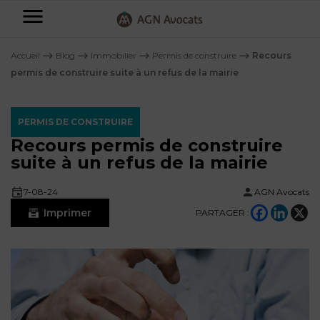
AGN
Avocats
Accueil
⟶
Blog
⟶
Immobilier
⟶
Permis de construire
⟶
Recours
-
permis de construire suite à un refus de la mairie
Particuliers
PERMIS DE CONSTRUIRE
Entreprises
Recours permis de construire
NOS
suite à un refus de la mairie
DOMAINES
DE
Plus
7-08-24
AGN Avocats
COMPÉTENCE
d’offres
NOS
Imprimer
PARTAGER :
DOMAINES
AFFAIRES
DE
FAMILIALES
COMPÉTENCE
À
AGN
CRÉATION
propos
FISCALITÉ
LEGAL
D’ENTREPRISES
PARTNERS
Blog
DROIT
DUBAÏ
CONTRATS &