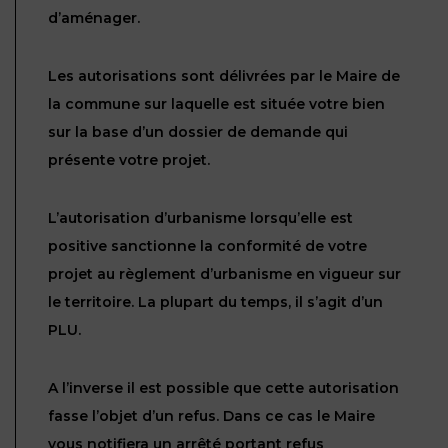
ET
d’aménager.
DROITS
DROIT
PROPRIÉTÉ
ADMINISTRATIF
INTELLECTUELLE
INDEMNITÉ DE
Les autorisations sont délivrées par le Maire de
LICENCIEMENT
la commune sur laquelle est située votre bien
DISTRIBUTION
sur la base d’un dossier de demande qui
ENTREPRISES
PENSION
présente votre projet.
EN
ALIMENTAIRE
DIFFICULTÉ
L’autorisation d’urbanisme lorsqu’elle est
PERSONNES
PRESTATION
positive sanctionne la conformité de votre
COMPENSATOIRE
PUBLIQUES
projet au règlement d’urbanisme en vigueur sur
le territoire. La plupart du temps, il s’agit d’un
AGN
PLU.
PRÉJUDICE
HAUSSMANN
CORPOREL
DROIT
A l’inverse il est possible que cette autorisation
DU
fasse l’objet d’un refus. Dans ce cas le Maire
TOURISME
vous notifiera un arrêté portant refus