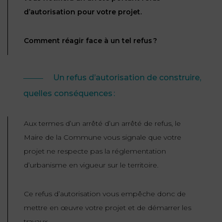
d’autorisation pour votre projet.
FONCTION
PUBLIQUE
Comment réagir face à un tel refus ?
PRÉJUDICE
CORPOREL
Un refus d’autorisation de construire,
DROIT
quelles conséquences :
DES
ÉTRANGERS
Aux termes d’un arrêté d’un arrêté de refus, le
ET
Maire de la Commune vous signale que votre
DE
L’IMMIGRATION
projet ne respecte pas la réglementation
d’urbanisme en vigueur sur le territoire.
DROIT
DE
Ce refus d’autorisation vous empêche donc de
L’URBANISME
mettre en œuvre votre projet et de démarrer les
travaux.