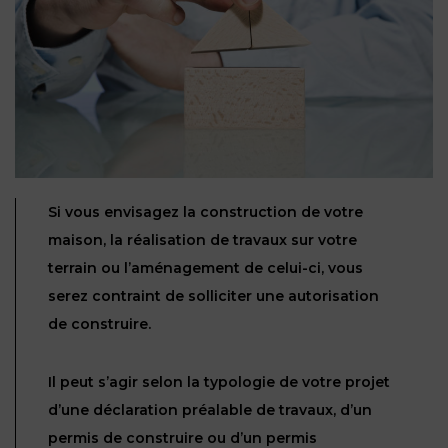
NOUS
DU
CONSOMMATION
CONNAÎTRE
TRAVAIL
AGN
AVOCATS
EQUIPE
Nos
DROIT
agences
RESPONSABILITÉ
SERVICE
DIRIGEANTE
DES
& ASSURANCE
FRANCO-
AFFAIRES
REJOIGNEZ-
TURC
Prendre
NOUS
IMMOBILIER
RESPONSABILITÉ
RDV
START-
& ASSURANCE
Si vous envisagez la construction de votre
UPS
CONTRATS &
maison, la réalisation de travaux sur votre
CONSOMMATION
RGPD
FISCALITÉ
09
terrain ou l’aménagement de celui-ci, vous
72
/
34
serez contraint de solliciter une autorisation
DROIT
DONNÉES
24
IMMOBILIER
ADMINISTRATIF
72
de construire.
PERSONNELLES
DROIT
SUCCESSION
DROIT
Il peut s’agir selon la typologie de votre projet
DU
ER EN LIGNE
DU
d’une déclaration préalable de travaux, d’un
TRAVAIL
CALCULER
NUMÉRIQUE
permis de construire ou d’un permis
VOS