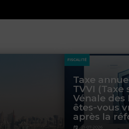
FISCALITÉ
Taxe annuel
TVVI (Taxe 
Vénale des
êtes‑vous v
après la ré
21-07-2026