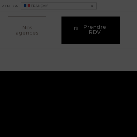
FRANÇAIS
ER EN LIGNE
Prendre
Nos
RDV
agences