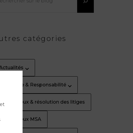
utres catégories
Actualités
Assurance & Responsabilité
Contentieux & résolution des litiges
et
Contentieux MSA
s