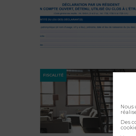
FISCALITÉ
Nous u
réalis
Des co
cookie