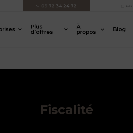
09 72 34 24 72
PAY
Plus
À
prises
Blog
d’offres
propos
Fiscalité