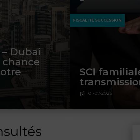
FISCALITÉ SUCCESSION
s – Dubai
e chance
votre
SCI familial
transmission
01-07-2026
nsultés