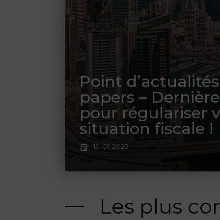
Point d’actualité
papers – Dernièr
pour régulariser 
situation fiscale !
19-01-2023
Les plus co