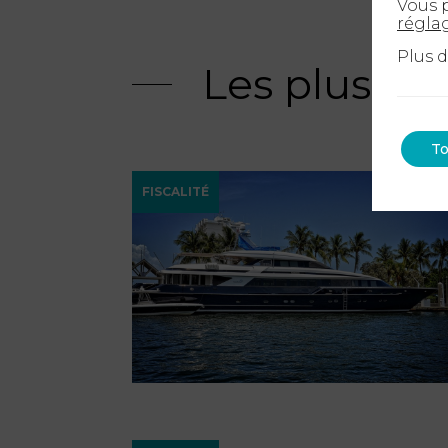
Vous p
régla
Plus 
Les plus ré
To
FISCALITÉ