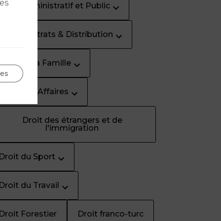
les
Droit Administratif et Public
Droit Contrats & Distribution
Droit de la Famille
ges
Droit des Affaires
Droit des étrangers et de
l'immigration
Droit du Sport
Droit du Travail
Droit Forestier
Droit franco-turc