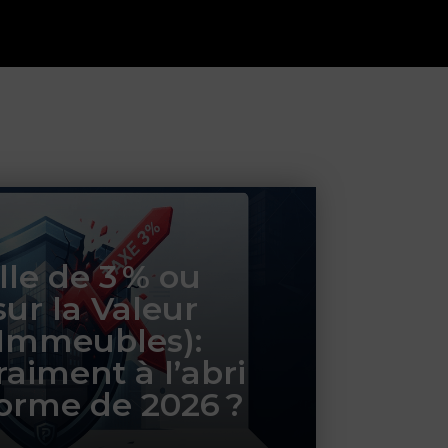
le de 3 % ou
sur la Valeur
 Immeubles):
raiment à l’abri
forme de 2026 ?