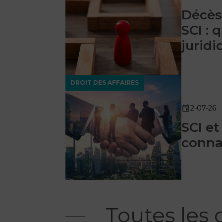
Décès
SCI :
juridi
DROIT DES AFFAIRES
2-07-26
SCI et
conna
Toutes les 