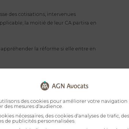
sse des cotisations, intervenues
plicable, la moitié de leur CA partira en
appréhender la réforme si elle entre en
ser l’entreprise au réel ? à passer en société
s accompagner. Il vous faudra
tilisons des cookies pour améliorer votre navigation 
er des mesures d'audience.
nvénients du régime réel, de l’impôt sur
okies nécessaires, des cookies d'analyses de trafic, de
de la TVA, du mécanisme de l’apport
s de publicités personnalisées.
sommes là pour vous expliquer ces