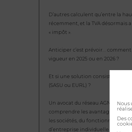
D’autres calculent qu’entre la hau
récemment, et la TVA désormais ap
« impôt ».
Anticiper c’est prévoir… comment 
vigueur en 2025 ou en 2026 ?
Et si une solution consistait à pas
(SASU ou EURL) ?
Un avocat du réseau AGN peut vou
Nous u
réalis
comprendre les avantages et inco
Des co
les sociétés, du fonctionnement 
cookie
d’entreprise individuelle : nous 