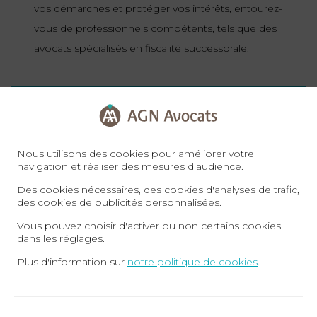
vos démarches et protéger vos intérêts, entourez-
vous de professionnels compétents, tels que des
avocats spécialisés en fiscalité successorale.
Prendre rendez-vous avec l'un de nos avocats
experts en droit des successions
Nous utilisons des cookies pour améliorer votre
navigation et réaliser des mesures d'audience.
Nos avocats experts en succession et fiscalité,
Des cookies nécessaires, des cookies d'analyses de trafic,
des cookies de publicités personnalisées.
se tiennent à votre disposition pour répondre
Vous pouvez choisir d'activer ou non certains cookies
à toutes vos questions et vous conseiller. Nos
dans les
réglages
.
entretiens peuvent se tenir en présentiel ou en
Plus d'information sur
notre politique de cookies
.
visio-conférence. Vous pouvez prendre
rendez-vous directement en ligne
sur
www.agn-avocats.fr
.