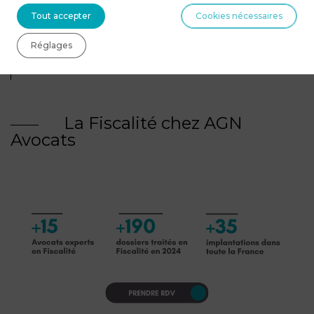
Tout accepter
Cookies nécessaires
AGN AVOCATS – Pôle Succession & Fiscalité
Réglages
contact@agn-avocats.fr
09 72 34 24 72
La Fiscalité chez AGN
Avocats