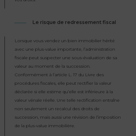
ET
DROITS
DROIT
PROPRIÉTÉ
ADMINISTRATIF
INTELLECTUELLE
INDEMNITÉ DE
Le risque de redressement fiscal
LICENCIEMENT
DISTRIBUTION
Lorsque vous vendez un bien immobilier hérité
ENTREPRISES
PENSION
avec une plus-value importante, l’administration
EN
ALIMENTAIRE
fiscale peut suspecter une sous-évaluation de sa
DIFFICULTÉ
valeur au moment de la succession.
PERSONNES
PRESTATION
Conformément à l’article L. 17 du Livre des
COMPENSATOIRE
PUBLIQUES
procédures fiscales, elle peut rectifier la valeur
déclarée si elle estime qu’elle est inférieure à la
AGN
valeur vénale réelle. Une telle rectification entraîne
PRÉJUDICE
HAUSSMANN
CORPOREL
non seulement un recalcul des droits de
DROIT
succession, mais aussi une révision de l’imposition
DU
de la plus-value immobilière.
TOURISME