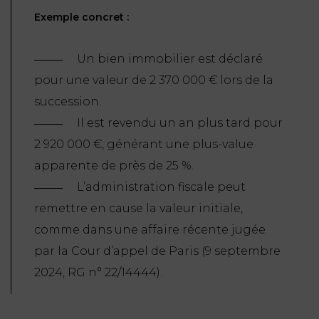
Exemple concret :
FONCTION
PUBLIQUE
Un bien immobilier est déclaré
PRÉJUDICE
pour une valeur de 2 370 000 € lors de la
CORPOREL
succession.
DROIT
Il est revendu un an plus tard pour
DES
2 920 000 €, générant une plus-value
ÉTRANGERS
apparente de près de 25 %.
ET
L’administration fiscale peut
DE
remettre en cause la valeur initiale,
L’IMMIGRATION
comme dans une affaire récente jugée
DROIT
par la Cour d’appel de Paris (9 septembre
DE
2024, RG n° 22/14444).
L’URBANISME