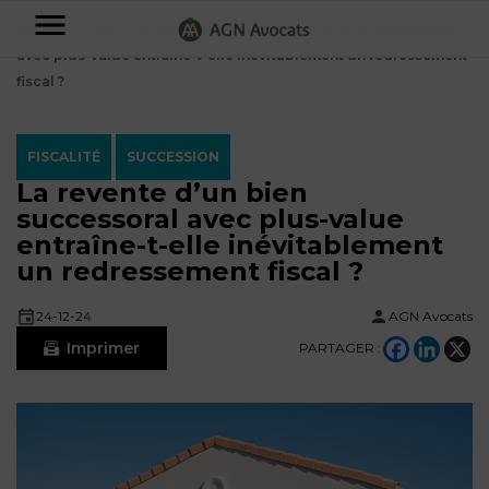
AGN
Accueil
⟶
Blog
⟶
Succession
⟶
La revente d’un bien successoral
avec plus-value entraîne-t-elle inévitablement un redressement
Avocats
fiscal ?
-
Particuliers
FISCALITÉ
SUCCESSION
La revente d’un bien
Entreprises
successoral avec plus-value
NOS
entraîne-t-elle inévitablement
DOMAINES
un redressement fiscal ?
DE
Plus
COMPÉTENCE
d’offres
NOS
24-12-24
AGN Avocats
DOMAINES
AFFAIRES
DE
Imprimer
PARTAGER :
FAMILIALES
COMPÉTENCE
À
AGN
CRÉATION
propos
FISCALITÉ
LEGAL
D’ENTREPRISES
PARTNERS
Blog
DROIT
DUBAÏ
CONTRATS &