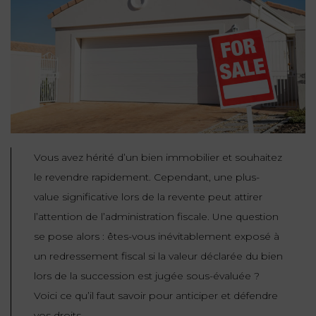
NOUS
DU
CONSOMMATION
CONNAÎTRE
TRAVAIL
AGN
AVOCATS
EQUIPE
Nos
DROIT
agences
RESPONSABILITÉ
SERVICE
DIRIGEANTE
DES
& ASSURANCE
FRANCO-
AFFAIRES
REJOIGNEZ-
TURC
Prendre
NOUS
IMMOBILIER
RESPONSABILITÉ
RDV
START-
& ASSURANCE
UPS
CONTRATS &
Vous avez hérité d’un bien immobilier et souhaitez
CONSOMMATION
le revendre rapidement. Cependant, une plus-
RGPD
FISCALITÉ
09
value significative lors de la revente peut attirer
72
/
34
DROIT
l’attention de l’administration fiscale. Une question
DONNÉES
24
IMMOBILIER
ADMINISTRATIF
72
se pose alors : êtes-vous inévitablement exposé à
PERSONNELLES
un redressement fiscal si la valeur déclarée du bien
DROIT
SUCCESSION
DROIT
DU
lors de la succession est jugée sous-évaluée ?
ER EN LIGNE
DU
TRAVAIL
Voici ce qu’il faut savoir pour anticiper et défendre
CALCULER
NUMÉRIQUE
vos droits.
VOS