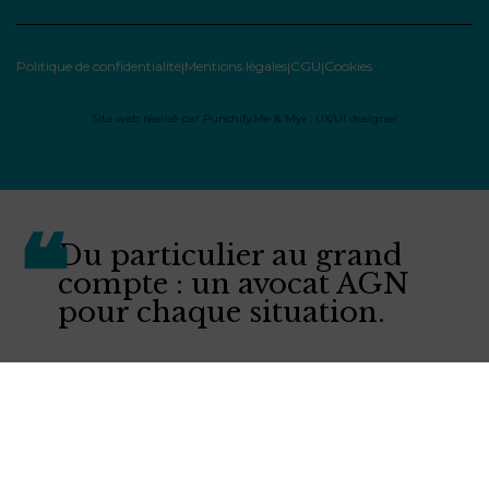
Politique de confidentialité
Mentions légales
CGU
Cookies
Site web réalisé par
Punchify.Me
&
Myx : UX/UI designer
Du particulier au grand
compte : un avocat AGN
pour chaque situation.