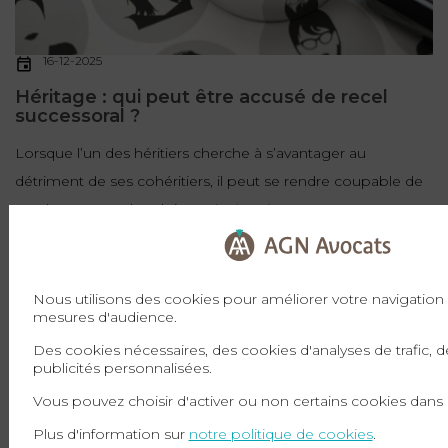
16-12-2025
Héritage : qui peut être accusé de recel
successoral ?
Lorsque l’un des héritiers cherche à s’avantager au
détriment de ses cohéritiers, il peut se rendre coupable de
recel successoral. La loi a ...
Lire la suite
SUCCESSION
Nous utilisons des cookies pour améliorer votre navigation e
mesures d'audience.
Des cookies nécessaires, des cookies d'analyses de trafic, 
publicités personnalisées.
Vous pouvez choisir d'activer ou non certains cookies dans
Plus d'information sur
notre politique de cookies
.