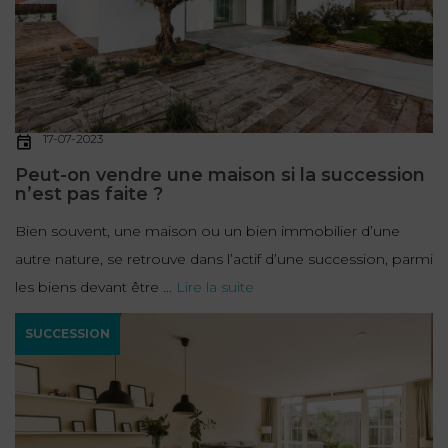
FONCTION
PUBLIQUE
PRÉJUDICE
CORPOREL
17-07-2023
DROIT
Peut-on vendre une maison si la succession
n’est pas faite ?
DES
ÉTRANGERS
Bien souvent, une maison ou un bien immobilier d’une
ET
autre nature, se retrouve dans l’actif d’une succession, parmi
DE
les biens devant être ...
Lire la suite
L’IMMIGRATION
SUCCESSION
DROIT
DE
L’URBANISME