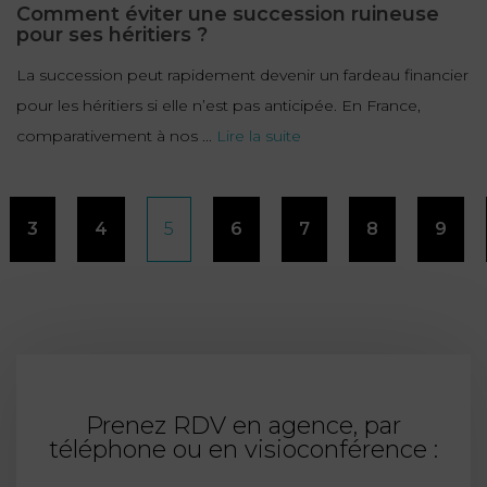
Comment éviter une succession ruineuse
pour ses héritiers ?
La succession peut rapidement devenir un fardeau financier
pour les héritiers si elle n’est pas anticipée. En France,
comparativement à nos ...
Lire la suite
Pagination
3
4
5
6
7
8
9
des
publications
Prenez RDV en agence, par
téléphone ou en visioconférence :