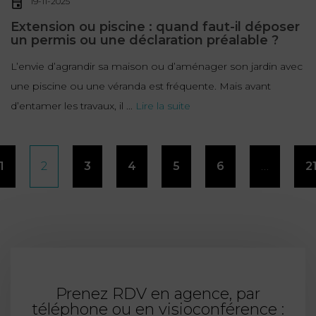
19-11-2025
Extension ou piscine : quand faut-il déposer
un permis ou une déclaration préalable ?
L’envie d’agrandir sa maison ou d’aménager son jardin avec
une piscine ou une véranda est fréquente. Mais avant
d’entamer les travaux, il ...
Lire la suite
Pagination
1
2
3
4
5
6
…
2
des
publications
Prenez RDV en agence, par
téléphone ou en visioconférence :