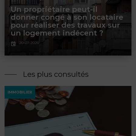
ET
DROITS
DROIT
Un propriétaire peut-il
PROPRIÉTÉ
ADMINISTRATIF
donner congé à son locataire
INTELLECTUELLE
INDEMNITÉ DE
pour réaliser des travaux sur
LICENCIEMENT
un logement indécent ?
DISTRIBUTION
20-07-2026
ENTREPRISES
PENSION
EN
ALIMENTAIRE
DIFFICULTÉ
Les plus consultés
PERSONNES
PRESTATION
COMPENSATOIRE
PUBLIQUES
IMMOBILIER
AGN
PRÉJUDICE
HAUSSMANN
CORPOREL
DROIT
DU
TOURISME