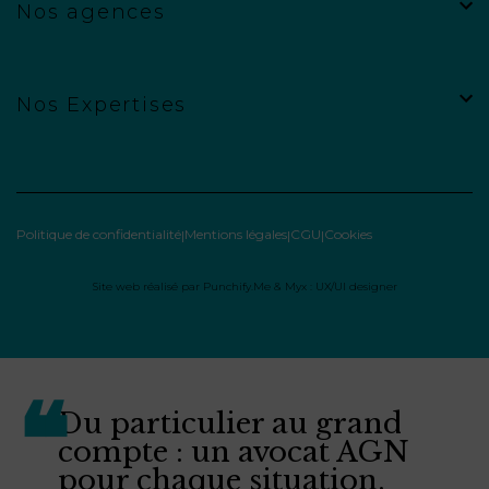
Nos agences
Nos Expertises
Politique de confidentialité
Mentions légales
CGU
Cookies
Site web réalisé par
Punchify.Me
&
Myx : UX/UI designer
Du particulier au grand
compte : un avocat AGN
pour chaque situation.