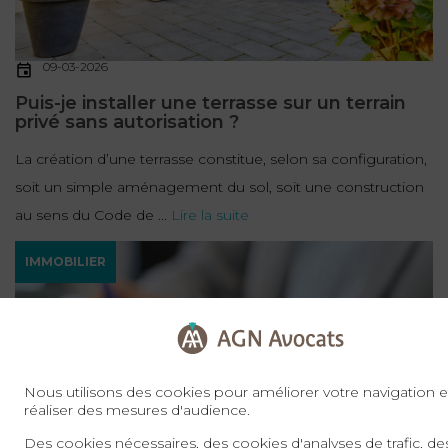
09-03-2026
Puis-je installer une terrasse sur un terrain
privé sans autorisation ?
La création d’une terrasse constitue, selon sa configuration,
soit un simple aménagement du sol, soit une construction
au sens du Code de ...
Lire la suite
IMMOBILIER
Nous utilisons des cookies pour améliorer votre navigation e
réaliser des mesures d'audience.
Des cookies nécessaires, des cookies d'analyses de trafic, de