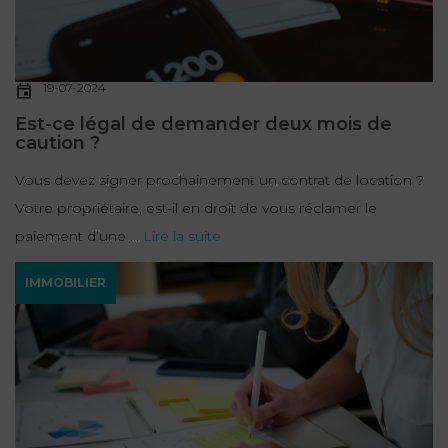
FONCTION
PUBLIQUE
19-07-2024
PRÉJUDICE
Est-ce légal de demander deux mois de
CORPOREL
caution ?
DROIT
Vous devez signer prochainement un contrat de location ?
DES
Votre propriétaire, est-il en droit de vous réclamer le
ÉTRANGERS
paiement d’une ...
Lire la suite
ET
DE
IMMOBILIER
L’IMMIGRATION
DROIT
DE
L’URBANISME