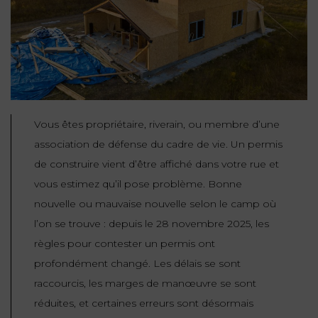
NOUS
DU
CONSOMMATION
CONNAÎTRE
TRAVAIL
AGN
AVOCATS
EQUIPE
Nos
DROIT
agences
RESPONSABILITÉ
SERVICE
DIRIGEANTE
DES
& ASSURANCE
FRANCO-
AFFAIRES
REJOIGNEZ-
TURC
Prendre
NOUS
IMMOBILIER
Vous êtes propriétaire, riverain, ou membre d’une
RESPONSABILITÉ
RDV
START-
& ASSURANCE
association de défense du cadre de vie. Un permis
UPS
CONTRATS &
de construire vient d’être affiché dans votre rue et
CONSOMMATION
RGPD
FISCALITÉ
vous estimez qu’il pose problème. Bonne
09
72
/
nouvelle ou mauvaise nouvelle selon le camp où
34
DROIT
DONNÉES
24
IMMOBILIER
l’on se trouve : depuis le 28 novembre 2025, les
ADMINISTRATIF
72
PERSONNELLES
règles pour contester un permis ont
DROIT
profondément changé. Les délais se sont
SUCCESSION
DROIT
DU
raccourcis, les marges de manœuvre se sont
ER EN LIGNE
DU
TRAVAIL
réduites, et certaines erreurs sont désormais
CALCULER
NUMÉRIQUE
VOS