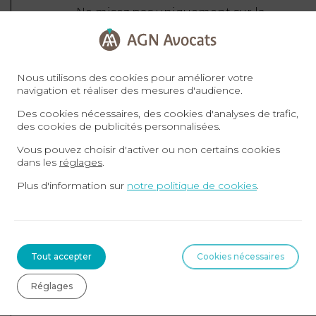
Ne misez pas uniquement sur la
négociation amiable : sans saisine
parallèle du tribunal, vous prenez le
risque de vous retrouver prescrit.
Nous utilisons des cookies pour améliorer votre
navigation et réaliser des mesures d'audience.
Analysez les moyens disponibles :
Des cookies nécessaires, des cookies d'analyses de trafic,
tous les arguments ne se valent pas sous
des cookies de publicités personnalisées.
le nouveau régime ; certains moyens sont
Vous pouvez choisir d'activer ou non certains cookies
devenus moins efficaces.
dans les
réglages
.
Plus d'information sur
notre politique de cookies
.
Un permis de construire a été délivré dans votre
voisinage et vous souhaitez réagir ? Le temps est
compté. Contactez notre cabinet sans attendre
pour une analyse de vos recours possibles.
Tout accepter
Cookies nécessaires
Réglages