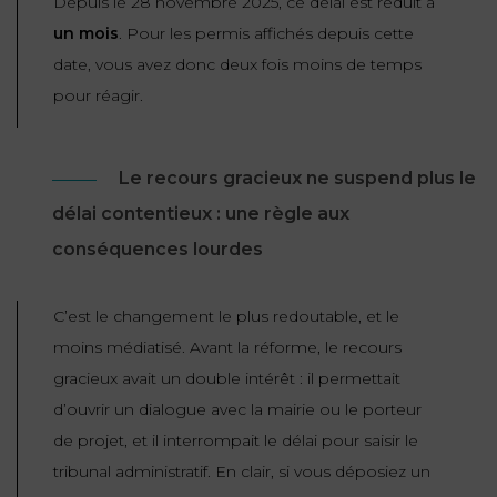
Depuis le 28 novembre 2025, ce délai est réduit à
un mois
. Pour les permis affichés depuis cette
FONCTION
date, vous avez donc deux fois moins de temps
PUBLIQUE
pour réagir.
PRÉJUDICE
CORPOREL
Le recours gracieux ne suspend plus le
DROIT
délai contentieux : une règle aux
DES
ÉTRANGERS
conséquences lourdes
ET
DE
C’est le changement le plus redoutable, et le
L’IMMIGRATION
moins médiatisé. Avant la réforme, le recours
gracieux avait un double intérêt : il permettait
DROIT
d’ouvrir un dialogue avec la mairie ou le porteur
DE
de projet, et il interrompait le délai pour saisir le
L’URBANISME
tribunal administratif. En clair, si vous déposiez un