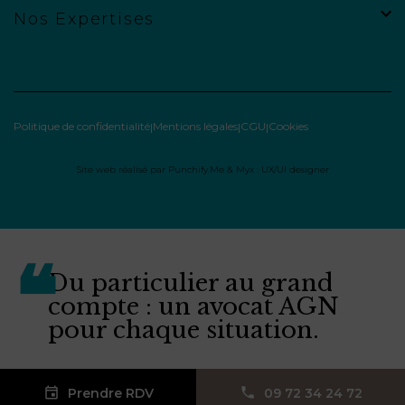
Nos Expertises
Politique de confidentialité
Mentions légales
CGU
Cookies
Site web réalisé par
Punchify.Me
&
Myx : UX/UI designer
Du particulier au grand
compte : un avocat AGN
pour chaque situation.
Prendre RDV
09 72 34 24 72