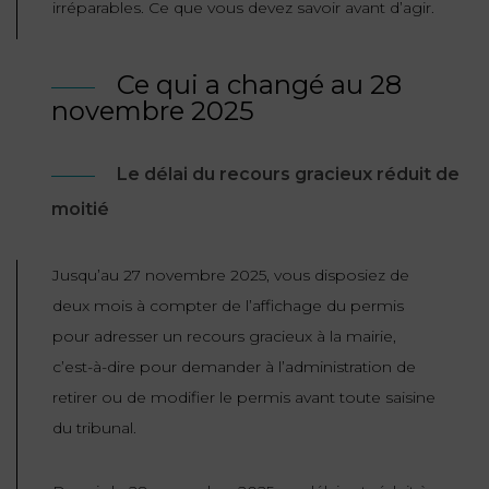
irréparables. Ce que vous devez savoir avant d’agir.
ET
DROITS
DROIT
PROPRIÉTÉ
ADMINISTRATIF
INTELLECTUELLE
INDEMNITÉ DE
Ce qui a changé au 28
LICENCIEMENT
novembre 2025
DISTRIBUTION
ENTREPRISES
PENSION
Le délai du recours gracieux réduit de
EN
ALIMENTAIRE
moitié
DIFFICULTÉ
PERSONNES
PRESTATION
Jusqu’au 27 novembre 2025, vous disposiez de
COMPENSATOIRE
PUBLIQUES
deux mois à compter de l’affichage du permis
pour adresser un recours gracieux à la mairie,
AGN
PRÉJUDICE
c’est-à-dire pour demander à l’administration de
HAUSSMANN
CORPOREL
retirer ou de modifier le permis avant toute saisine
DROIT
du tribunal.
DU
TOURISME