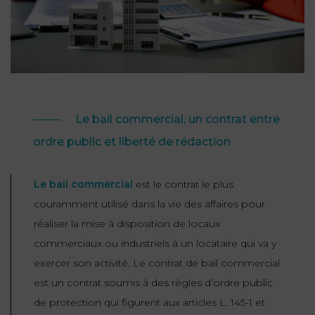
NOUS
DU
CONSOMMATION
CONNAÎTRE
TRAVAIL
AGN
AVOCATS
EQUIPE
Nos
DROIT
agences
RESPONSABILITÉ
SERVICE
DIRIGEANTE
DES
& ASSURANCE
FRANCO-
AFFAIRES
REJOIGNEZ-
TURC
Prendre
NOUS
IMMOBILIER
Le bail commercial, un contrat entre
RESPONSABILITÉ
RDV
START-
ordre public et liberté de rédaction
& ASSURANCE
UPS
CONTRATS &
CONSOMMATION
RGPD
FISCALITÉ
Le bail commercial
est le contrat le plus
09
72
/
couramment utilisé dans la vie des affaires pour
34
DROIT
DONNÉES
24
IMMOBILIER
réaliser la mise à disposition de locaux
ADMINISTRATIF
72
PERSONNELLES
commerciaux ou industriels à un locataire qui va y
DROIT
exercer son activité. Le contrat de bail commercial
SUCCESSION
DROIT
DU
ER EN LIGNE
est un contrat soumis à des règles d’ordre public
DU
TRAVAIL
de protection qui figurent aux articles L. 145-1 et
CALCULER
NUMÉRIQUE
VOS