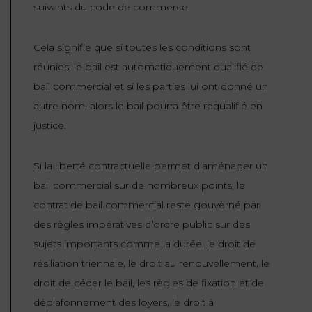
suivants du code de commerce.
ET
DROITS
DROIT
PROPRIÉTÉ
ADMINISTRATIF
INTELLECTUELLE
Cela signifie que si toutes les conditions sont
INDEMNITÉ DE
LICENCIEMENT
réunies, le bail est automatiquement qualifié de
DISTRIBUTION
bail commercial et si les parties lui ont donné un
ENTREPRISES
autre nom, alors le bail pourra être requalifié en
PENSION
EN
ALIMENTAIRE
justice.
DIFFICULTÉ
Si la liberté contractuelle permet d’aménager un
PERSONNES
PRESTATION
bail commercial sur de nombreux points, le
COMPENSATOIRE
PUBLIQUES
contrat de bail commercial reste gouverné par
AGN
des règles impératives d’ordre public sur des
PRÉJUDICE
HAUSSMANN
sujets importants comme la durée, le droit de
CORPOREL
résiliation triennale, le droit au renouvellement, le
DROIT
droit de céder le bail, les règles de fixation et de
DU
déplafonnement des loyers, le droit à
TOURISME