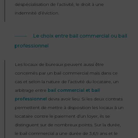
déspécialisation de l’activité, le droit à une
FONCTION
indemnité d’éviction.
PUBLIQUE
PRÉJUDICE
Le choix entre bail commercial ou bail
CORPOREL
professionnel
DROIT
DES
Les locaux de bureaux peuvent aussi être
ÉTRANGERS
concernés par un bail commercial mais dans ce
ET
cas et selon la nature de l’activité du locataire, un
DE
arbitrage entre
bail commercial et bail
L’IMMIGRATION
professionnel
devra avoir lieu. Si les deux contrats
DROIT
permettent de mettre à disposition les locaux à un
DE
locataire contre le paiement d’un loyer, ils se
L’URBANISME
distinguent sur de nombreux points. Sur la durée,
le bail commercial a une durée de 3,6,9 ans et le