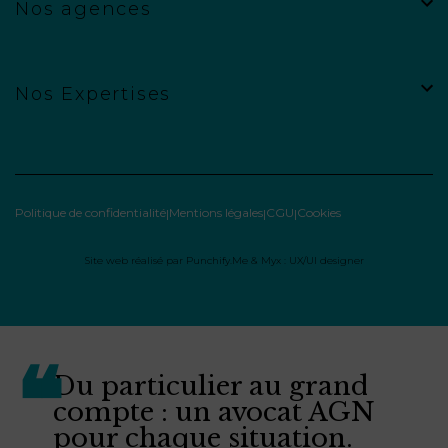
Nos agences
Nos Expertises
Politique de confidentialité
Mentions légales
CGU
Cookies
Site web réalisé par
Punchify.Me
&
Myx : UX/UI designer
Du particulier au grand
compte : un avocat AGN
pour chaque situation.