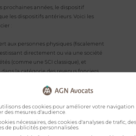
is prochaines années, le dispositif
e les dispositifs antérieurs. Voici les
ier :
vert aux personnes physiques (fiscalement
estissant directement ou via une société
iétés (comme une SCI classique), et
dans la catégorie des revenus fonciers.
aux acquisitions ou aux dépôts de permis de
rier 2026 et le 31 décembre 2028.
ement au Pinel, le dispositif Jeanbrun
tilisons des cookies pour améliorer votre navigation 
rançais, sans condition de zone
er des mesures d'audience.
okies nécessaires, des cookies d'analyses de trafic, de
s de publicités personnalisées.