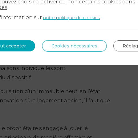
ouvez choisir d'activer ou non certains cookies dans 
les immeubles collectifs acquis neufs ou
ges
.
vement.
d'information sur
.
notre politique de cookies
éligibles les biens dans l’immobilier
 réaliser des travaux de rénovation
tant au moins 30 % de la valeur du bien).
ut accepter
Cookies nécessaires
Régla
e réalisés par des professionnels
 maisons individuelles sont
u dispositif.
acquisition d’un immeuble neuf, en l’état
novation d’un logement ancien, il faut que
 le propriétaire s’engage à louer le
 principale, de manière effective et