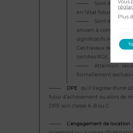
Vous p
Sont éligibles 
régla
en l’état futur d’achè
Plus 
Sont également 
ancien, à condition d’y
significatifs (représen
To
Ces travaux devant êtr
certifiés RGE.
Attention : les
formellement exclues d
DPE
: qu’il s’agisse d’une 
futur d’achèvement ou alors de ré
DPE soit classé A, B ou C.
L’engagement de location
:
logement nu, à usage d’habitation