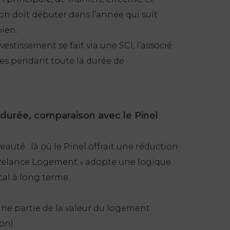
on doit débuter dans l’année qui suit
bien.
nvestissement se fait via une SCI, l’associé
tres pendant toute la durée de
, durée, comparaison avec le Pinel
eauté : là où le Pinel offrait une réduction
f « Relance Logement » adopte une logique
al à long terme.
 une partie de la valeur du logement
on).