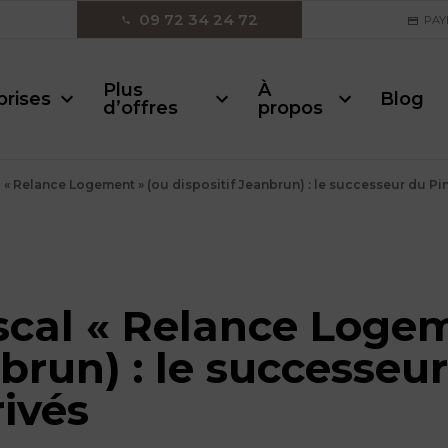
09 72 34 24 72
PAY
Plus
À
prises
Blog
d’offres
propos
al « Relance Logement » (ou dispositif Jeanbrun) : le successeur du Pin
fiscal « Relance Loge
nbrun) : le successeu
rivés