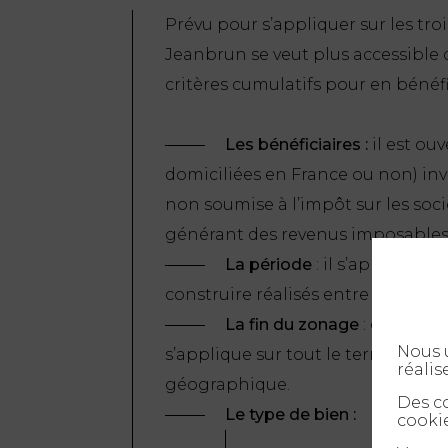
Prévu pour s’appliquer sur les tro
Jeanbrun se veut plus accessible qu
critères cumulatifs pour en bénéfic
Les bénéficiaires :
il est ou
domiciliées en France ou non) inv
non soumise à l’impôt sur les soc
générant des revenus imposables 
La période
: il s’applique 
construire réalisés entre le 21 fév
La fin du zonage
: contrair
Nous u
s’applique sur tout le territoire f
réalis
géographique.
Des co
Le type de bien :
cookie