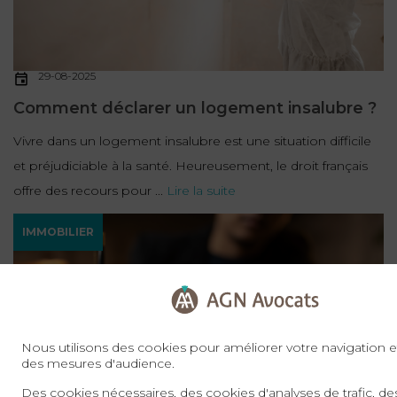
29-08-2025
Comment déclarer un logement insalubre ?
Vivre dans un logement insalubre est une situation difficile
et préjudiciable à la santé. Heureusement, le droit français
offre des recours pour ...
Lire la suite
IMMOBILIER
Nous utilisons des cookies pour améliorer votre navigation et
des mesures d'audience.
Des cookies nécessaires, des cookies d'analyses de trafic, d