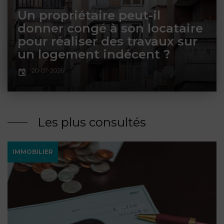
ET
DROITS
DROIT
Un propriétaire peut-il
PROPRIÉTÉ
ADMINISTRATIF
donner congé à son locataire
INTELLECTUELLE
INDEMNITÉ DE
pour réaliser des travaux sur
LICENCIEMENT
un logement indécent ?
DISTRIBUTION
20-07-2026
ENTREPRISES
PENSION
EN
ALIMENTAIRE
DIFFICULTÉ
Les plus consultés
PERSONNES
PRESTATION
COMPENSATOIRE
PUBLIQUES
IMMOBILIER
AGN
PRÉJUDICE
HAUSSMANN
CORPOREL
DROIT
DU
TOURISME