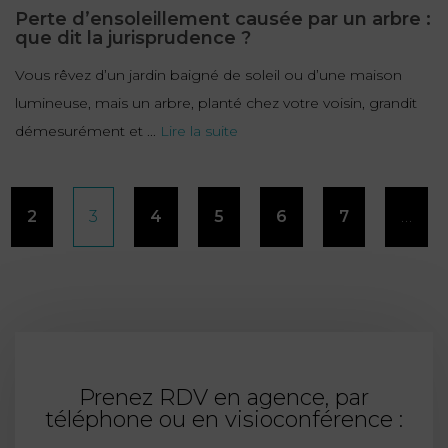
Perte d’ensoleillement causée par un arbre :
que dit la jurisprudence ?
Vous rêvez d’un jardin baigné de soleil ou d’une maison
lumineuse, mais un arbre, planté chez votre voisin, grandit
démesurément et ...
Lire la suite
Pagination
2
3
4
5
6
7
…
des
publications
Prenez RDV en agence, par
téléphone ou en visioconférence :