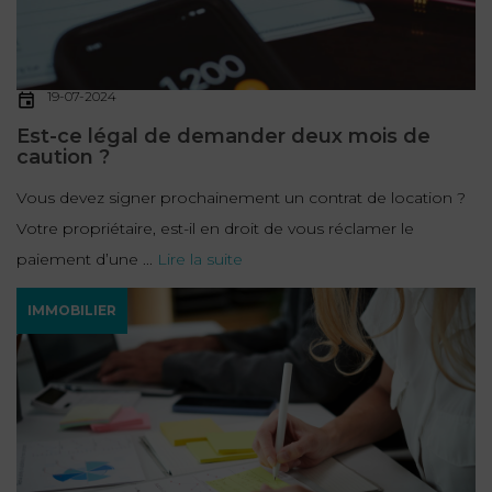
FONCTION
PUBLIQUE
19-07-2024
PRÉJUDICE
Est-ce légal de demander deux mois de
CORPOREL
caution ?
DROIT
Vous devez signer prochainement un contrat de location ?
DES
Votre propriétaire, est-il en droit de vous réclamer le
ÉTRANGERS
paiement d’une ...
Lire la suite
ET
DE
IMMOBILIER
L’IMMIGRATION
DROIT
DE
L’URBANISME