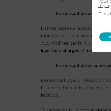
Vous p
régla
Le montant de la caution 
Plus 
Dans le cadre de la location d’un 
mois de caution maximum, conformém
To
1989 modifiée par la loi du 24 ma
loyer hors charges
et doit être pré
Le montant de la caution 
Le montant pour une location meu
librement fixé par les parties à c
location.
Toutefois, pour un contrat signé à