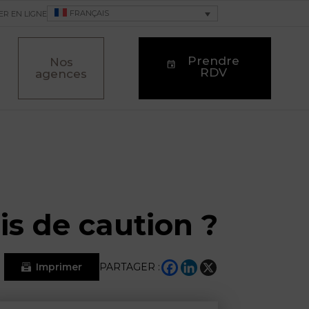
FRANÇAIS
ER EN LIGNE
Prendre
Nos
RDV
agences
s de caution ?
Imprimer
PARTAGER :