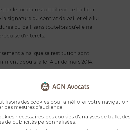
par le locataire au bailleur. Le bailleur
 signature du contrat de bail et elle lui
urée du bail, sans toutefois qu’elle ne
produise d’intérêts.
sement ainsi que sa restitution sont
mment depuis la loi Alur de mars 2014.
ution peuvent être demandés par le
tilisons des cookies pour améliorer votre navigation 
er des mesures d'audience.
r le bailleur dépend du type de location. Il
okies nécessaires, des cookies d'analyses de trafic, de
ée de la location non meublée. Selon le
s de publicités personnalisées.
orrespondre à 1 ou 2 mois de loyer.