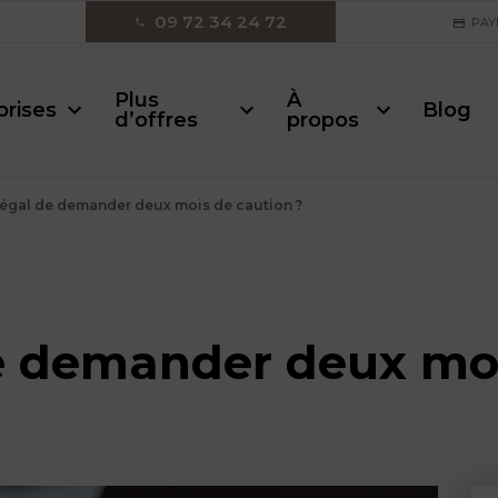
09 72 34 24 72
PAY
Plus
À
prises
Blog
d’offres
propos
légal de demander deux mois de caution ?
de demander deux moi