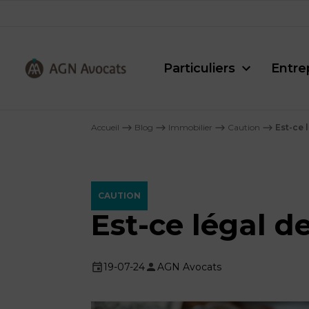
Particuliers
Entre
AGN
Avocats
Accueil
⟶
Blog
⟶
Immobilier
⟶
Caution
⟶
Est-ce 
-
CAUTION
Est-ce légal 
19-07-24
AGN Avocats