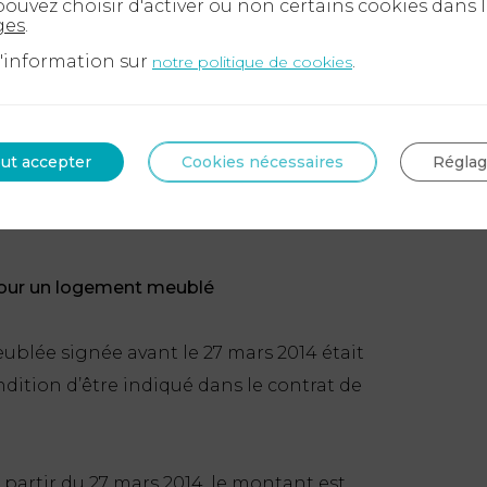
ouvez choisir d'activer ou non certains cookies dans 
ges
.
pour un logement non meublé
d'information sur
.
notre politique de cookies
logement vide, le bailleur peut réclamer 1
ent à l’article 22 de la loi du 6 juillet
ut accepter
Cookies nécessaires
Régla
rs 2014. Cette somme correspond à
1 mois de
cisée dans le bail.
pour un logement meublé
blée signée avant le 27 mars 2014 était
ondition d’être indiqué dans le contrat de
 partir du 27 mars 2014, le montant est