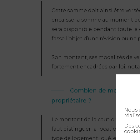
Cette somme doit ainsi être versée 
encaisse la somme au moment de la
sera disponible pendant toute la d
fasse l’objet d’une révision ou ne 
Son montant, ses modalités de ver
fortement encadrées par loi, nota
Combien de mois de ca
propriétaire ?
Nous u
réalis
Le montant de la caution exigée pa
Des co
faut distinguer la location meubl
cookie
type de logement loué, elle peut c