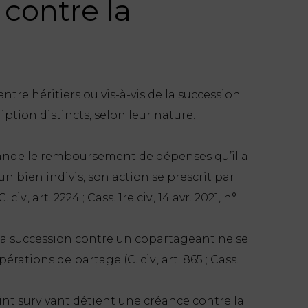
t contre la
tre héritiers ou vis-à-vis de la succession
ption distincts, selon leur nature.
ande le remboursement de dépenses qu’il a
 bien indivis, son action se prescrit par
., art. 2224 ; Cass. 1re civ., 14 avr. 2021, n°
a succession contre un copartageant ne se
érations de partage (C. civ., art. 865 ; Cass.
oint survivant détient une créance contre la