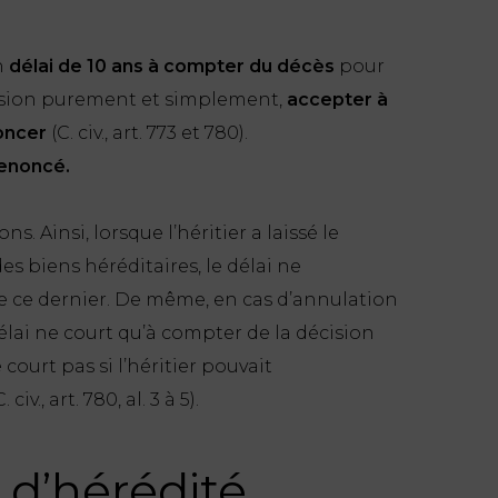
n
délai de 10 ans à compter du décès
pour
ssion purement et simplement,
accepter à
oncer
(C. civ., art. 773 et 780).
renoncé.
s. Ainsi, lorsque l’héritier a laissé le
es biens héréditaires, le délai ne
 ce dernier. De même, en cas d’annulation
délai ne court qu’à compter de la décision
e court pas si l’héritier pouvait
v., art. 780, al. 3 à 5).
 d’hérédité