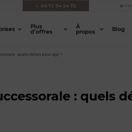
09 72 34 24 72
PAY
Plus
À
prises
Blog
d’offres
propos
ssorale : quels délais pour agir ?
uccessorale : quels d