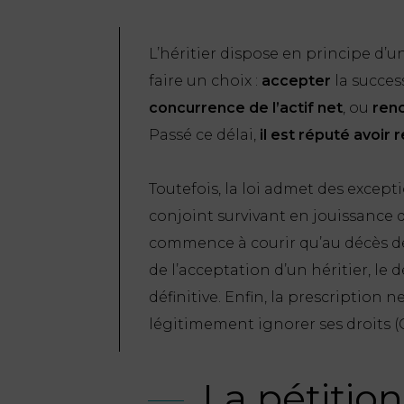
L’héritier dispose en principe d’u
faire un choix :
accepter
la succe
concurrence de l’actif net
, ou
ren
Passé ce délai,
il est réputé avoir 
Toutefois, la loi admet des exception
conjoint survivant en jouissance d
commence à courir qu’au décès de
de l’acceptation d’un héritier, le 
définitive. Enfin, la prescription n
légitimement ignorer ses droits (C. ci
La pétition