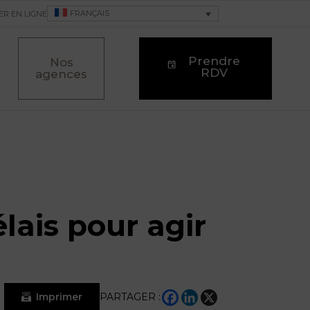
FRANÇAIS
ER EN LIGNE
Prendre
Nos
RDV
agences
élais pour agir
Imprimer
PARTAGER :