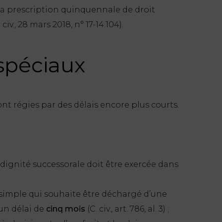
 la prescription quinquennale de droit
 civ., 28 mars 2018, n° 17-14.104).
 spéciaux
nt régies par des délais encore plus courts.
ndignité successorale doit être exercée dans
t simple qui souhaite être déchargé d’une
 un délai de
cinq mois
(C. civ., art. 786, al. 3) ;