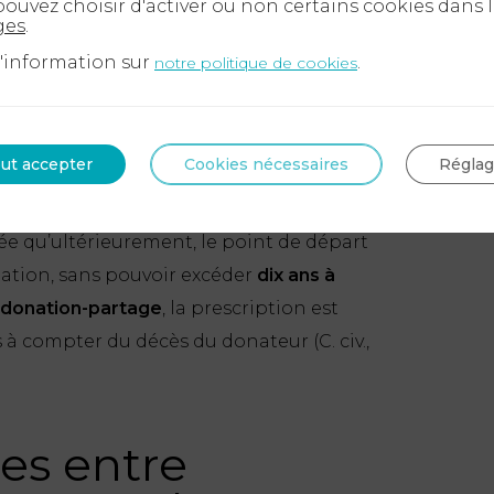
ouvez choisir d'activer ou non certains cookies dans 
ges
.
d'information sur
.
notre politique de cookies
 à la réserve héréditaire, les héritiers
duction. Cette action doit être exercée
er de l’ouverture de la succession
(C. civ.,
ut accepter
Cookies nécessaires
Régla
vélée qu’ultérieurement, le point de départ
élation, sans pouvoir excéder
dix ans à
donation-partage
, la prescription est
ns à compter du décès du donateur (C. civ.,
es entre