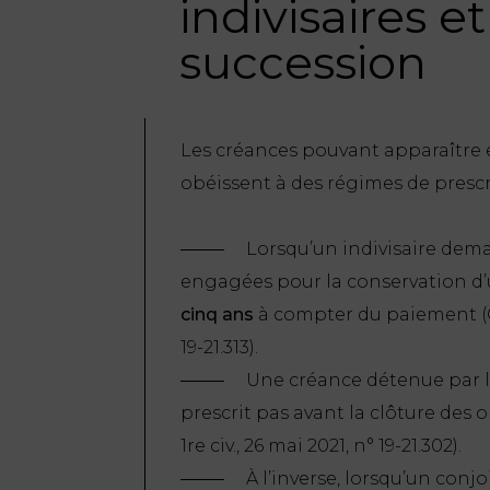
indivisaires e
succession
Les créances pouvant apparaître en
obéissent à des régimes de prescri
Lorsqu’un indivisaire dem
engagées pour la conservation d’un
cinq ans
à compter du paiement (C. civ
19-21.313).
Une créance détenue par l
prescrit pas avant la clôture des op
1re civ., 26 mai 2021, n° 19-21.302).
À l’inverse, lorsqu’un conj