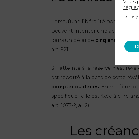
Vous p
régla
Plus 
Lorsqu’une libéralité porte atteinte
peuvent intenter une action en ré
dans un délai de
cinq ans à compt
To
art. 921).
Si l’atteinte à la réserve n’est ré
est reporté à la date de cette rév
compter du décès
. En matière de
spécifique : elle est fixée à cinq a
art. 1077-2, al. 2).
Les créanc