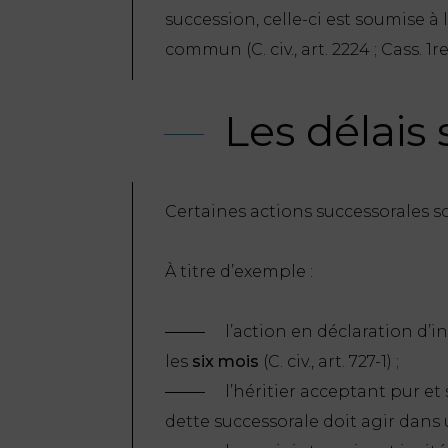
succession, celle-ci est soumise à
commun (C. civ., art. 2224 ; Cass. 1re
Les délais
Certaines actions successorales so
À titre d’exemple :
l’action en déclaration d’i
les
six mois
(C. civ., art. 727-1) ;
l’héritier acceptant pur e
dette successorale doit agir dans